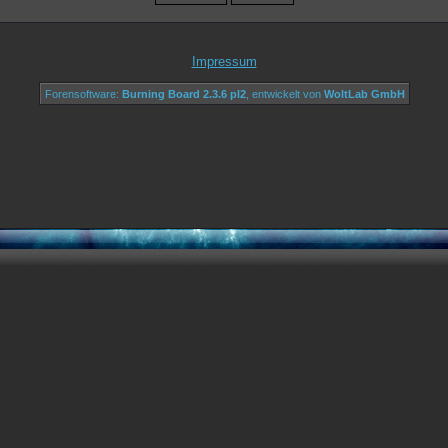
Impressum
Forensoftware:
Burning Board 2.3.6 pl2
, entwickelt von
WoltLab GmbH