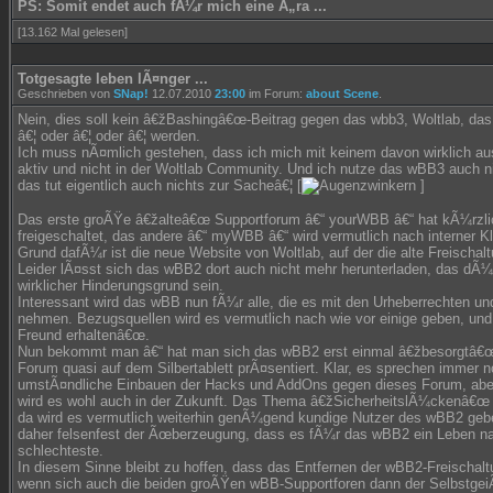
PS: Somit endet auch fÃ¼r mich eine Ã„ra ...
[13.162 Mal gelesen]
Totgesagte leben lÃ¤nger ...
Geschrieben von
SNap!
12.07.2010
23:00
im Forum:
about Scene
.
Nein, dies soll kein â€žBashingâ€œ-Beitrag gegen das wbb3, Woltlab, da
â€¦ oder â€¦ oder â€¦ werden.
Ich muss nÃ¤mlich gestehen, dass ich mich mit keinem davon wirklich au
aktiv und nicht in der Woltlab Community. Und ich nutze das wBB3 auch nic
das tut eigentlich auch nichts zur Sacheâ€¦ [
]
Das erste groÃŸe â€žalteâ€œ Supportforum â€“ yourWBB â€“ hat kÃ¼rzlic
freigeschaltet, das andere â€“ myWBB â€“ wird vermutlich nach interner 
Grund dafÃ¼r ist die neue Website von Woltlab, auf der die alte Freischal
Leider lÃ¤sst sich das wBB2 dort auch nicht mehr herunterladen, das dÃ¼r
wirklicher Hinderungsgrund sein.
Interessant wird das wBB nun fÃ¼r alle, die es mit den Urheberrechten 
nehmen. Bezugsquellen wird es vermutlich nach wie vor einige geben, und
Freund erhaltenâ€œ.
Nun bekommt man â€“ hat man sich das wBB2 erst einmal â€žbesorgtâ€œ
Forum quasi auf dem Silbertablett prÃ¤sentiert. Klar, es sprechen immer n
umstÃ¤ndliche Einbauen der Hacks und AddOns gegen dieses Forum, aber 
wird es wohl auch in der Zukunft. Das Thema â€žSicherheitslÃ¼ckenâ€œ is
da wird es vermutlich weiterhin genÃ¼gend kundige Nutzer des wBB2 geb
daher felsenfest der Ãœberzeugung, dass es fÃ¼r das wBB2 ein Leben na
schlechteste.
In diesem Sinne bleibt zu hoffen, dass das Entfernen der wBB2-Freischaltu
wenn sich auch die beiden groÃŸen wBB-Supportforen dann der SelbstgeiÃ