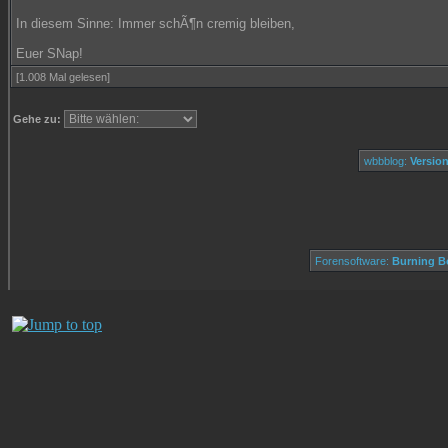
In diesem Sinne: Immer schÃ¶n cremig bleiben,
Euer SNap!
[1.008 Mal gelesen]
Gehe zu:
wbbblog:
Version
Forensoftware:
Burning Bo