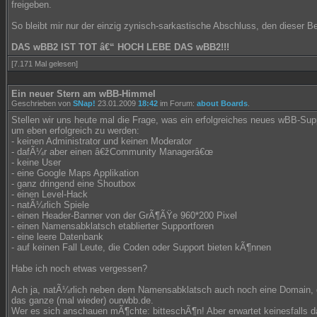
freigeben.
So bleibt mir nur der einzig zynisch-sarkastische Abschluss, den dieser Be
DAS wBB2 IST TOT â€“ HOCH LEBE DAS wBB2!!!
[7.171 Mal gelesen]
Ein neuer Stern am wBB-Himmel
Geschrieben von
SNap!
23.01.2009
18:42
im Forum:
about Boards
.
Stellen wir uns heute mal die Frage, was ein erfolgreiches neues wBB-Sup
um eben erfolgreich zu werden:
- keinen Administrator und keinen Moderator
- dafÃ¼r aber einen â€žCommunity Managerâ€œ
- keine User
- eine Google Maps Applikation
- ganz dringend eine Shoutbox
- einen Level-Hack
- natÃ¼rlich Spiele
- einen Header-Banner von der GrÃ¶ÃŸe 960*200 Pixel
- einen Namensabklatsch etablierter Supportforen
- eine leere Datenbank
- auf keinen Fall Leute, die Coden oder Support bieten kÃ¶nnen
Habe ich noch etwas vergessen?
Ach ja, natÃ¼rlich neben dem Namensabklatsch auch noch eine Domain, d
das ganze (mal wieder) ourwbb.de.
Wer es sich anschauen mÃ¶chte: bitteschÃ¶n! Aber erwartet keinesfalls d