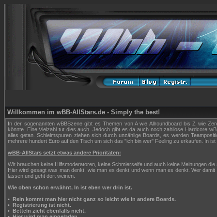
Willkommen im wBB-AllStars.de - Simply the best!
In der sogenannten wBBSzene gibt es Themen von A wie Allroundboard bis Z wie Zerop
könnte. Eine Vielzahl tut dies auch. Jedoch gibt es da auch noch zahllose Hardcore wBB
alles getan. Schleimspuren ziehen sich durch unzählige Boards, es werden Teampositi
mehrere hundert Euro auf den Tisch um sich das "ich bin wer" Feeling zu erkaufen. In ist 
wBB-AllStars setzt etwas andere Prioritäten:
Wir brauchen keine Hilfsmoderatoren, keine Schmierseife und auch keine Meinungen die
Hier wird gesagt was man denkt, wie man es denkt und wenn man es denkt. Wer damit n
lassen und geht dort weinen.
Wie oben schon erwähnt, In ist eben wer drin ist.
•
Rein kommt man hier nicht ganz so leicht wie in andere Boards.
•
Registrierung ist nicht.
•
Betteln zieht ebenfalls nicht.
•
Hier wird man eingeladen.