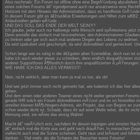
Also nochmals: Ein Forum ist offline ohne eine BegrÃ¼ndung abzuliefern 
eines solchen Forums â€“ irgendjemand auch nur ansatzweise eine Rechtfe
Horizont mit dem Hinweis der Administration, dass es handfeste GrÃ¼nde 
In diesem Forum gibt es â€žnurâ€œ Erweiterungen und Hilfen zum wBB2 .. 
Anlaufstellen geben wÃ¼rde ..
UND DAS SOLL DAS ENDE DER WELT SEIN?!?
Ich glaube, jeder auch nur halbwegs reife Mensch wird spÃ¤testens jetzt 
Denn anstelle das einfach mal hinzunehmen, den Administratoren Glaube
zu trinken oder gar sich auch mal anderen Dingen des Lebens zu widmen,
Da wird spekuliert und geschimpft, da wird diskreditiert und gemeckert. 
Schon lange war es ruhig in der â€žguten alten Szeneâ€œ, doch nun ist sie
habe ich auch wieder etwas zu schreiben, denn endlich disqualifizieren s
anderer Supportforen Ã¶ffentlich durch ihre unqualifizierten Ã„uÃŸerungen.
WIE HABE ICH DAS ALLES VERMISST!
Nein, nicht wirklich, aber man kann ja mal so tun, als ob!
Und wer jetzt immer noch nicht gemerkt hat, wie todernst ich das hier alle
gehen.
Und dem einen oder anderen Teamer eines nicht weiter genannten Forum
gerade IHR solch ein Forum diskreditieren mÃ¼sst und es so hinstellen m
unreifen kleinen MÃ¶chtegern-Admins, ein Projekt, das von Beginn an zum
schon wieder dicht ist. Schade, dass ihr auf einer Welle reitet, die ihr nich
Meinung seid, sie wÃ¤re das einzig Wahre!
Macht â€“ natÃ¼rlich erst, nachdem ihr diesen traurigen und ernsten Nac
â€“ einfach mal die Kiste aus und geht nach drauÃŸen. In menachen Gege
vielleicht auch mal die Sonne scheinen. Geht raus und brÃ¤unt und hÃ¤rte
danken ... Viel mehr, als die Scharen der Besucher eures Forums!