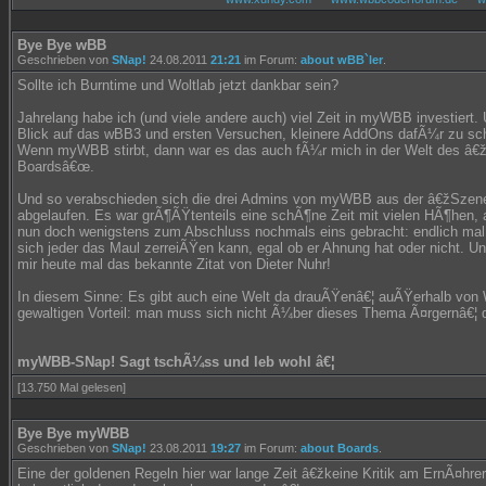
Bye Bye wBB
Geschrieben von
SNap!
24.08.2011
21:21
im Forum:
about wBB`ler
.
Sollte ich Burntime und Woltlab jetzt dankbar sein?
Jahrelang habe ich (und viele andere auch) viel Zeit in myWBB investiert
Blick auf das wBB3 und ersten Versuchen, kleinere AddOns dafÃ¼r zu schr
Wenn myWBB stirbt, dann war es das auch fÃ¼r mich in der Welt des â€ž
Boardsâ€œ.
Und so verabschieden sich die drei Admins von myWBB aus der â€žSzene
abgelaufen. Es war grÃ¶ÃŸtenteils eine schÃ¶ne Zeit mit vielen HÃ¶hen, 
nun doch wenigstens zum Abschluss nochmals eins gebracht: endlich mal
sich jeder das Maul zerreiÃŸen kann, egal ob er Ahnung hat oder nicht. Un
mir heute mal das bekannte Zitat von Dieter Nuhr!
In diesem Sinne: Es gibt auch eine Welt da drauÃŸenâ€¦ auÃŸerhalb von
gewaltigen Vorteil: man muss sich nicht Ã¼ber dieses Thema Ã¤rgernâ€¦ 
myWBB-SNap! Sagt tschÃ¼ss und leb wohl â€¦
[13.750 Mal gelesen]
Bye Bye myWBB
Geschrieben von
SNap!
23.08.2011
19:27
im Forum:
about Boards
.
Eine der goldenen Regeln hier war lange Zeit â€žkeine Kritik am ErnÃ¤hre