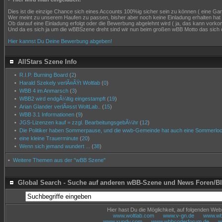
Dies ist die einzige Chance sich eines Accounts 100%ig sicher sein zu können ( eine Garant
Wer meint zu unserem Haufen zu passen, bisher aber noch keine Einladung erhalten hat
Ob darauf eine Einladung erfolgt oder die Bewerbung abgelehnt wird ( ja, das kann vor
Und da es sich ja um die wBBSzene dreht sind wir nun beim großen wBB Motto das sich 
Hier kannst Du Deine Bewerbung abgeben!
AllStars Szene Info
•
R.I.P. Burning Board
(
2
)
•
Harald Szekely verlÃ¤ÃŸt Woltlab
(
0
)
•
WBB 4 im Anmarsch
(
3
)
•
WBB2 wird endgÃ¼ltig eingestampft
(
19
)
•
Arian Glander verlÃ¤sst WoltLab..
(
15
)
•
WBB 3.1 Informationen
(
9
)
•
JGS-Lizenzen kauf = zzgl. BearbeitungsgebÃ¼hr
(
12
)
•
Die Politiker haben Sommerpause, und die wwb-Gemeinde hat auch eine Sommerloch
•
eine kleine Trauerminute
(
20
)
•
Wenn sich jemand wundert ...
(
38
)
•
Weitere Themen aus der "wBB Szene"
Global Search - Suche auf anderen wBB-Szene und News Foren/B
Hier hast Du die Möglichkeit, auf folgenden We
www.woltlab.com
www.v-gn.de
www.wbb
www.xundy.com
www.wbbcoderforum.de
w