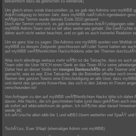
bekanntlich dazu da gebrochen zu werdenâ€¦
Um gleich eines vorab klarzustellen: ja, es gab den Admins von myWBB 
AnkÃ¼ndigung im letzten Jahr, dass myWBB natÃ¼rlich irgendwann gesc
mÃ¶glicher Termin wurde damals Ende 2010 genannt.
Doch der Termin verstrich, es gab keinerlei weitere AnkÃ¼ndigungen oder
myWBB-Admin-Team und so lief alles weiter wie gehabt. Die GerÃ¼chte 
daher auch nicht weiter beachtet, und so gab es auch keinerlei Reaktion s
Um es ganz klar zu sagen: Die Admins von myWBB wurden von Woltlab in 
myWBB zu diesem Zeitpunkt geschlossen wÃ¼rde! Somit hatten wir auch k
auf myWBB verÃ¶ffentlichten Hacks/Addons oder der Themen durchzufÃ
Was mich allerdings weitaus mehr stÃ¶rt ist die Tatsache, dass es auch j
Team oder die User NOCH einen Dank an das Team fÃ¼r seine jahrelang
Daher hier an dieser Stelle ein
riesiges DankeschÃ¶n
an alle Teamer und
gemacht, was es war. Eine Tatsache, die die Betreiber offenbar noch im
Namen des ganzen Teams eine Entschuldigung an alle User, dass myWBB s
und damit das gesamte Know-How, das sich in den Jahren im Forum anges
verschwunden ist!
Von Anfragen zu den auf myWBB verÃ¶ffentlichten Hacks bitte ich daher A
davon. Alle Hacks, die ich geschrieben habe (und dazu gehÃ¶ren auch m
ab sofort auf wbbcoderforum.de geben. Ich mÃ¶chte aber darauf hinweisen
werde â€¦
Ich wÃ¼nsche allen wbb lite 1 und wBB2-Usern weiterhin viel SpaÃŸ und E
TschÃ¼ss, Euer SNap! (ehemaliger Admin von myWBB)