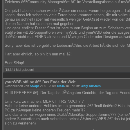
Zeichens â€žCommunity Managerâ€œ â€“ im Vorstellungsthema auf myW
Oh, jetzt habe ich schon wieder Ã¼ber ein neues Forum hergezogen .. Tut m
liegen, dass ich schon so viele Foren habe kommen sehen, die mit vollmu
genau so schnell (aber mit wesentlich weniger GetÃ¶se) wieder von der B
diesen Namen hat es schon mal gegeben.
Und ganz ehrlich: Dieser Start ist bereits von Beginn an zum Scheitern ver
etablierten wBB2-Supportforen wie myWBB und yourWBB oder die ausge
dafÃ¼r nicht mal EINEN aktiven und fÃ¤higen Coder oder Designer aufwei
Sorry, aber das ist vergebliche LiebesmÃ¼he, die Arbeit hÃ¤tte sich der 
Hart aber ehrlich, so bin ich nun mal â€¦.
Euer SNap!
[18.341 Mal gelesen]
yourWBB offline â€“ Das Ende der Welt
Geschrieben von
SNap!
21.01.2009
18:46
im Forum:
Only AllStars
.
HIIIILFEEEEEE â€¦. Der Tag das JÃ¼ngsten Gerichts, der Tag des Endes 
Ums kurz zu machen: MERKT IHRS NOCH?!?
Habt ihr keine anderen Hobbies im so genannten â€žRealLifeâ€œ? Habt i
PC zu hÃ¤ngen keine anderen Freuden mehr?!?
Und das alles nur wegen eines â€žblÃ¶denâ€œ Supportforums??? (keine 
andere Supportforum auch schreiben, selbst Ã¼ber myWBB â€“ das ist jet
sich zu verstehen)