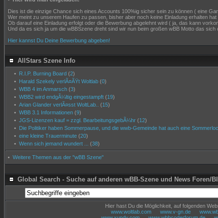
Dies ist die einzige Chance sich eines Accounts 100%ig sicher sein zu können ( eine Garant
Wer meint zu unserem Haufen zu passen, bisher aber noch keine Einladung erhalten hat
Ob darauf eine Einladung erfolgt oder die Bewerbung abgelehnt wird ( ja, das kann vor
Und da es sich ja um die wBBSzene dreht sind wir nun beim großen wBB Motto das sich 
Hier kannst Du Deine Bewerbung abgeben!
AllStars Szene Info
•
R.I.P. Burning Board
(
2
)
•
Harald Szekely verlÃ¤ÃŸt Woltlab
(
0
)
•
WBB 4 im Anmarsch
(
3
)
•
WBB2 wird endgÃ¼ltig eingestampft
(
19
)
•
Arian Glander verlÃ¤sst WoltLab..
(
15
)
•
WBB 3.1 Informationen
(
9
)
•
JGS-Lizenzen kauf = zzgl. BearbeitungsgebÃ¼hr
(
12
)
•
Die Politiker haben Sommerpause, und die wwb-Gemeinde hat auch eine Sommerloch
•
eine kleine Trauerminute
(
20
)
•
Wenn sich jemand wundert ...
(
38
)
•
Weitere Themen aus der "wBB Szene"
Global Search - Suche auf anderen wBB-Szene und News Foren/B
Hier hast Du die Möglichkeit, auf folgenden We
www.woltlab.com
www.v-gn.de
www.wbb
www.xundy.com
www.wbbcoderforum.de
w