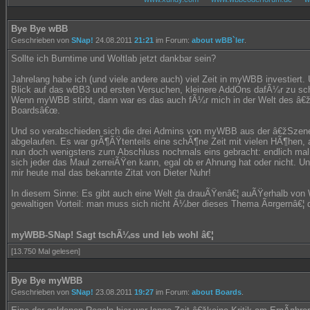
Bye Bye wBB
Geschrieben von
SNap!
24.08.2011
21:21
im Forum:
about wBB`ler
.
Sollte ich Burntime und Woltlab jetzt dankbar sein?
Jahrelang habe ich (und viele andere auch) viel Zeit in myWBB investiert
Blick auf das wBB3 und ersten Versuchen, kleinere AddOns dafÃ¼r zu schr
Wenn myWBB stirbt, dann war es das auch fÃ¼r mich in der Welt des â€ž
Boardsâ€œ.
Und so verabschieden sich die drei Admins von myWBB aus der â€žSzene
abgelaufen. Es war grÃ¶ÃŸtenteils eine schÃ¶ne Zeit mit vielen HÃ¶hen, 
nun doch wenigstens zum Abschluss nochmals eins gebracht: endlich mal
sich jeder das Maul zerreiÃŸen kann, egal ob er Ahnung hat oder nicht. Un
mir heute mal das bekannte Zitat von Dieter Nuhr!
In diesem Sinne: Es gibt auch eine Welt da drauÃŸenâ€¦ auÃŸerhalb von
gewaltigen Vorteil: man muss sich nicht Ã¼ber dieses Thema Ã¤rgernâ€¦ 
myWBB-SNap! Sagt tschÃ¼ss und leb wohl â€¦
[13.750 Mal gelesen]
Bye Bye myWBB
Geschrieben von
SNap!
23.08.2011
19:27
im Forum:
about Boards
.