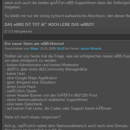
wenn sich auch die beiden groÃŸen wBB-Supportforen dann der SelbstgeiÃ
freigeben.
So bleibt mir nur der einzig zynisch-sarkastische Abschluss, den dieser Be
DAS wBB2 IST TOT â€“ HOCH LEBE DAS wBB2!!!
[7.171 Mal gelesen]
Ein neuer Stern am wBB-Himmel
Geschrieben von
SNap!
23.01.2009
18:42
im Forum:
about Boards
.
Stellen wir uns heute mal die Frage, was ein erfolgreiches neues wBB-Sup
um eben erfolgreich zu werden:
- keinen Administrator und keinen Moderator
- dafÃ¼r aber einen â€žCommunity Managerâ€œ
- keine User
- eine Google Maps Applikation
- ganz dringend eine Shoutbox
- einen Level-Hack
- natÃ¼rlich Spiele
- einen Header-Banner von der GrÃ¶ÃŸe 960*200 Pixel
- einen Namensabklatsch etablierter Supportforen
- eine leere Datenbank
- auf keinen Fall Leute, die Coden oder Support bieten kÃ¶nnen
Habe ich noch etwas vergessen?
Ach ja, natÃ¼rlich neben dem Namensabklatsch auch noch eine Domain, d