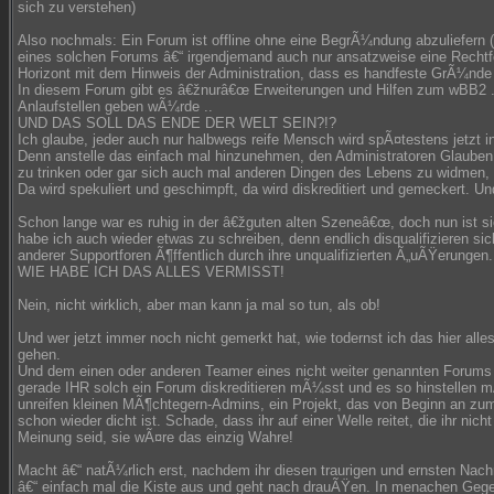
sich zu verstehen)
Also nochmals: Ein Forum ist offline ohne eine BegrÃ¼ndung abzuliefern 
eines solchen Forums â€“ irgendjemand auch nur ansatzweise eine Rechtfe
Horizont mit dem Hinweis der Administration, dass es handfeste GrÃ¼nde 
In diesem Forum gibt es â€žnurâ€œ Erweiterungen und Hilfen zum wBB2 .. 
Anlaufstellen geben wÃ¼rde ..
UND DAS SOLL DAS ENDE DER WELT SEIN?!?
Ich glaube, jeder auch nur halbwegs reife Mensch wird spÃ¤testens jetzt 
Denn anstelle das einfach mal hinzunehmen, den Administratoren Glaube
zu trinken oder gar sich auch mal anderen Dingen des Lebens zu widmen,
Da wird spekuliert und geschimpft, da wird diskreditiert und gemeckert. 
Schon lange war es ruhig in der â€žguten alten Szeneâ€œ, doch nun ist sie
habe ich auch wieder etwas zu schreiben, denn endlich disqualifizieren s
anderer Supportforen Ã¶ffentlich durch ihre unqualifizierten Ã„uÃŸerungen.
WIE HABE ICH DAS ALLES VERMISST!
Nein, nicht wirklich, aber man kann ja mal so tun, als ob!
Und wer jetzt immer noch nicht gemerkt hat, wie todernst ich das hier alle
gehen.
Und dem einen oder anderen Teamer eines nicht weiter genannten Forum
gerade IHR solch ein Forum diskreditieren mÃ¼sst und es so hinstellen m
unreifen kleinen MÃ¶chtegern-Admins, ein Projekt, das von Beginn an zum
schon wieder dicht ist. Schade, dass ihr auf einer Welle reitet, die ihr nich
Meinung seid, sie wÃ¤re das einzig Wahre!
Macht â€“ natÃ¼rlich erst, nachdem ihr diesen traurigen und ernsten Nac
â€“ einfach mal die Kiste aus und geht nach drauÃŸen. In menachen Gege