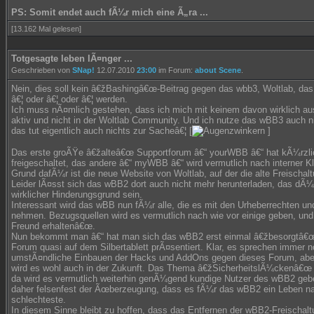
PS: Somit endet auch fÃ¼r mich eine Ã„ra ...
[13.162 Mal gelesen]
Totgesagte leben lÃ¤nger ...
Geschrieben von
SNap!
12.07.2010
23:00
im Forum:
about Scene
.
Nein, dies soll kein â€žBashingâ€œ-Beitrag gegen das wbb3, Woltlab, da
â€¦ oder â€¦ oder â€¦ werden.
Ich muss nÃ¤mlich gestehen, dass ich mich mit keinem davon wirklich au
aktiv und nicht in der Woltlab Community. Und ich nutze das wBB3 auch nic
das tut eigentlich auch nichts zur Sacheâ€¦ [
]
Das erste groÃŸe â€žalteâ€œ Supportforum â€“ yourWBB â€“ hat kÃ¼rzlic
freigeschaltet, das andere â€“ myWBB â€“ wird vermutlich nach interner 
Grund dafÃ¼r ist die neue Website von Woltlab, auf der die alte Freischal
Leider lÃ¤sst sich das wBB2 dort auch nicht mehr herunterladen, das dÃ¼r
wirklicher Hinderungsgrund sein.
Interessant wird das wBB nun fÃ¼r alle, die es mit den Urheberrechten 
nehmen. Bezugsquellen wird es vermutlich nach wie vor einige geben, und
Freund erhaltenâ€œ.
Nun bekommt man â€“ hat man sich das wBB2 erst einmal â€žbesorgtâ€œ
Forum quasi auf dem Silbertablett prÃ¤sentiert. Klar, es sprechen immer n
umstÃ¤ndliche Einbauen der Hacks und AddOns gegen dieses Forum, aber 
wird es wohl auch in der Zukunft. Das Thema â€žSicherheitslÃ¼ckenâ€œ is
da wird es vermutlich weiterhin genÃ¼gend kundige Nutzer des wBB2 geb
daher felsenfest der Ãœberzeugung, dass es fÃ¼r das wBB2 ein Leben na
schlechteste.
In diesem Sinne bleibt zu hoffen, dass das Entfernen der wBB2-Freischaltu