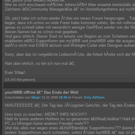
das ganze (mal wieder) ourwbb.de.
Wer es sich anschauen mÃ¶chte: bitteschÃ¶n! Aber erwartet keinesfalls d
Zeichens â€žCommunity Managerâ€œ â€“ im Vorstellungsthema auf myW
Oh, jetzt habe ich schon wieder Ã¼ber ein neues Forum hergezogen .. Tut m
liegen, dass ich schon so viele Foren habe kommen sehen, die mit vollmu
genau so schnell (aber mit wesentlich weniger GetÃ¶se) wieder von der B
diesen Namen hat es schon mal gegeben.
Und ganz ehrlich: Dieser Start ist bereits von Beginn an zum Scheitern ver
etablierten wBB2-Supportforen wie myWBB und yourWBB oder die ausge
dafÃ¼r nicht mal EINEN aktiven und fÃ¤higen Coder oder Designer aufwei
Sorry, aber das ist vergebliche LiebesmÃ¼he, die Arbeit hÃ¤tte sich der 
Hart aber ehrlich, so bin ich nun mal â€¦.
Euer SNap!
[18.343 Mal gelesen]
yourWBB offline â€“ Das Ende der Welt
Geschrieben von
SNap!
21.01.2009
18:46
im Forum:
Only AllStars
.
HIIIILFEEEEEE â€¦. Der Tag das JÃ¼ngsten Gerichts, der Tag des Endes 
Ums kurz zu machen: MERKT IHRS NOCH?!?
Habt ihr keine anderen Hobbies im so genannten â€žRealLifeâ€œ? Habt i
PC zu hÃ¤ngen keine anderen Freuden mehr?!?
Und das alles nur wegen eines â€žblÃ¶denâ€œ Supportforums??? (keine 
andere Supportforum auch schreiben, selbst Ã¼ber myWBB â€“ das ist jet