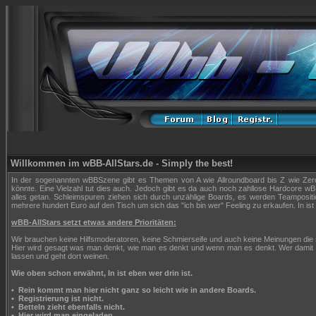
Willkommen im wBB-AllStars.de - Simply the best!
In der sogenannten wBBSzene gibt es Themen von A wie Allroundboard bis Z wie Zerop
könnte. Eine Vielzahl tut dies auch. Jedoch gibt es da auch noch zahllose Hardcore wBB
alles getan. Schleimspuren ziehen sich durch unzählige Boards, es werden Teampositi
mehrere hundert Euro auf den Tisch um sich das "ich bin wer" Feeling zu erkaufen. In ist 
wBB-AllStars setzt etwas andere Prioritäten:
Wir brauchen keine Hilfsmoderatoren, keine Schmierseife und auch keine Meinungen die
Hier wird gesagt was man denkt, wie man es denkt und wenn man es denkt. Wer damit n
lassen und geht dort weinen.
Wie oben schon erwähnt, In ist eben wer drin ist.
•
Rein kommt man hier nicht ganz so leicht wie in andere Boards.
•
Registrierung ist nicht.
•
Betteln zieht ebenfalls nicht.
•
Hier wird man eingeladen.