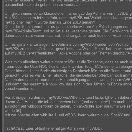
Eine der goldenen Regeln hier war lange Zeit â€žkeine Kritik am ErnÃ¤hre
bekanntlich dazu da gebrochen zu werdenâ€¦
Um gleich eines vorab klarzustellen: ja, es gab den Admins von myWBB 
AnkÃ¼ndigung im letzten Jahr, dass myWBB natÃ¼rlich irgendwann gesc
mÃ¶glicher Termin wurde damals Ende 2010 genannt.
Doch der Termin verstrich, es gab keinerlei weitere AnkÃ¼ndigungen oder
myWBB-Admin-Team und so lief alles weiter wie gehabt. Die GerÃ¼chte 
daher auch nicht weiter beachtet, und so gab es auch keinerlei Reaktion s
Um es ganz klar zu sagen: Die Admins von myWBB wurden von Woltlab in 
myWBB zu diesem Zeitpunkt geschlossen wÃ¼rde! Somit hatten wir auch k
auf myWBB verÃ¶ffentlichten Hacks/Addons oder der Themen durchzufÃ
Was mich allerdings weitaus mehr stÃ¶rt ist die Tatsache, dass es auch j
Team oder die User NOCH einen Dank an das Team fÃ¼r seine jahrelang
Daher hier an dieser Stelle ein
riesiges DankeschÃ¶n
an alle Teamer und
gemacht, was es war. Eine Tatsache, die die Betreiber offenbar noch im
Namen des ganzen Teams eine Entschuldigung an alle User, dass myWBB s
und damit das gesamte Know-How, das sich in den Jahren im Forum anges
verschwunden ist!
Von Anfragen zu den auf myWBB verÃ¶ffentlichten Hacks bitte ich daher A
davon. Alle Hacks, die ich geschrieben habe (und dazu gehÃ¶ren auch m
ab sofort auf wbbcoderforum.de geben. Ich mÃ¶chte aber darauf hinweisen
werde â€¦
Ich wÃ¼nsche allen wbb lite 1 und wBB2-Usern weiterhin viel SpaÃŸ und E
TschÃ¼ss, Euer SNap! (ehemaliger Admin von myWBB)