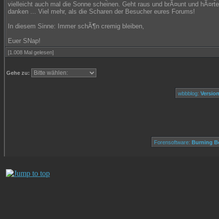
vielleicht auch mal die Sonne scheinen. Geht raus und brÃ¤unt und hÃ¤rte
danken ... Viel mehr, als die Scharen der Besucher eures Forums!
In diesem Sinne: Immer schÃ¶n cremig bleiben,
Euer SNap!
[1.008 Mal gelesen]
Gehe zu:
wbbblog:
Version
Forensoftware:
Burning Bo