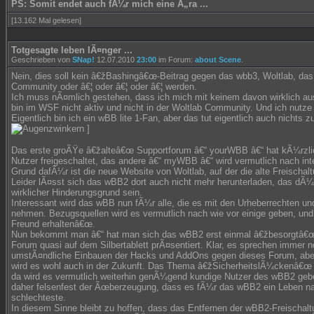
PS: Somit endet auch fÃ¼r mich eine Ã„ra ...
[13.162 Mal gelesen]
Totgesagte leben lÃ¤nger ...
Geschrieben von
SNap!
12.07.2010
23:00
im Forum:
about Scene
.
Nein, dies soll kein â€žBashingâ€œ-Beitrag gegen das wbb3, Woltlab, das
Community oder â€¦ oder â€¦ oder â€¦ werden.
Ich muss nÃ¤mlich gestehen, dass ich mich mit keinem davon wirklich au
bin im WSF nicht aktiv und nicht in der Woltlab Community. Und ich nutz
Eigentlich bin ich ein wBB lite 1-Fan, aber das tut eigentlich auch nichts z
]
Das erste groÃŸe â€žalteâ€œ Supportforum â€“ yourWBB â€“ hat kÃ¼rzli
Nutzer freigeschaltet, das andere â€“ myWBB â€“ wird vermutlich nach in
Grund dafÃ¼r ist die neue Website von Woltlab, auf der die alte Freischal
Leider lÃ¤sst sich das wBB2 dort auch nicht mehr herunterladen, das dÃ¼r
wirklicher Hinderungsgrund sein.
Interessant wird das wBB nun fÃ¼r alle, die es mit den Urheberrechten 
nehmen. Bezugsquellen wird es vermutlich nach wie vor einige geben, und
Freund erhaltenâ€œ.
Nun bekommt man â€“ hat man sich das wBB2 erst einmal â€žbesorgtâ€œ
Forum quasi auf dem Silbertablett prÃ¤sentiert. Klar, es sprechen immer n
umstÃ¤ndliche Einbauen der Hacks und AddOns gegen dieses Forum, aber 
wird es wohl auch in der Zukunft. Das Thema â€žSicherheitslÃ¼ckenâ€œ is
da wird es vermutlich weiterhin genÃ¼gend kundige Nutzer des wBB2 geb
daher felsenfest der Ãœberzeugung, dass es fÃ¼r das wBB2 ein Leben na
schlechteste.
In diesem Sinne bleibt zu hoffen, dass das Entfernen der wBB2-Freischaltu