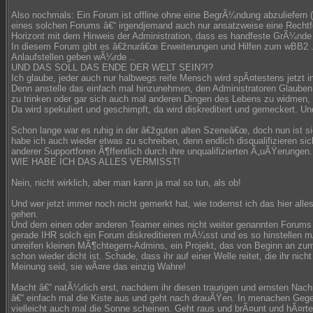
Also nochmals: Ein Forum ist offline ohne eine BegrÃ¼ndung abzuliefern 
eines solchen Forums â€“ irgendjemand auch nur ansatzweise eine Rechtfe
Horizont mit dem Hinweis der Administration, dass es handfeste GrÃ¼nde 
In diesem Forum gibt es â€žnurâ€œ Erweiterungen und Hilfen zum wBB2 .. 
Anlaufstellen geben wÃ¼rde ..
UND DAS SOLL DAS ENDE DER WELT SEIN?!?
Ich glaube, jeder auch nur halbwegs reife Mensch wird spÃ¤testens jetzt 
Denn anstelle das einfach mal hinzunehmen, den Administratoren Glaube
zu trinken oder gar sich auch mal anderen Dingen des Lebens zu widmen,
Da wird spekuliert und geschimpft, da wird diskreditiert und gemeckert. 
Schon lange war es ruhig in der â€žguten alten Szeneâ€œ, doch nun ist sie
habe ich auch wieder etwas zu schreiben, denn endlich disqualifizieren s
anderer Supportforen Ã¶ffentlich durch ihre unqualifizierten Ã„uÃŸerungen.
WIE HABE ICH DAS ALLES VERMISST!
Nein, nicht wirklich, aber man kann ja mal so tun, als ob!
Und wer jetzt immer noch nicht gemerkt hat, wie todernst ich das hier alle
gehen.
Und dem einen oder anderen Teamer eines nicht weiter genannten Forum
gerade IHR solch ein Forum diskreditieren mÃ¼sst und es so hinstellen m
unreifen kleinen MÃ¶chtegern-Admins, ein Projekt, das von Beginn an zum
schon wieder dicht ist. Schade, dass ihr auf einer Welle reitet, die ihr nich
Meinung seid, sie wÃ¤re das einzig Wahre!
Macht â€“ natÃ¼rlich erst, nachdem ihr diesen traurigen und ernsten Nac
â€“ einfach mal die Kiste aus und geht nach drauÃŸen. In menachen Gege
vielleicht auch mal die Sonne scheinen. Geht raus und brÃ¤unt und hÃ¤rte