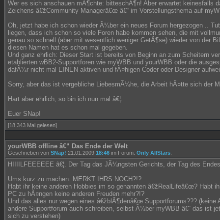
Wer es sich anschauen mÃ¶chte: bitteschÃ¶n! Aber erwartet keinesfalls d
Zeichens â€žCommunity Managerâ€œ â€“ im Vorstellungsthema auf myW
Oh, jetzt habe ich schon wieder Ã¼ber ein neues Forum hergezogen .. Tut m
liegen, dass ich schon so viele Foren habe kommen sehen, die mit vollmu
genau so schnell (aber mit wesentlich weniger GetÃ¶se) wieder von der B
diesen Namen hat es schon mal gegeben.
Und ganz ehrlich: Dieser Start ist bereits von Beginn an zum Scheitern ver
etablierten wBB2-Supportforen wie myWBB und yourWBB oder die ausge
dafÃ¼r nicht mal EINEN aktiven und fÃ¤higen Coder oder Designer aufwei
Sorry, aber das ist vergebliche LiebesmÃ¼he, die Arbeit hÃ¤tte sich der 
Hart aber ehrlich, so bin ich nun mal â€¦.
Euer SNap!
[18.343 Mal gelesen]
yourWBB offline â€“ Das Ende der Welt
Geschrieben von
SNap!
21.01.2009
18:46
im Forum:
Only AllStars
.
HIIIILFEEEEEE â€¦. Der Tag das JÃ¼ngsten Gerichts, der Tag des Endes 
Ums kurz zu machen: MERKT IHRS NOCH?!?
Habt ihr keine anderen Hobbies im so genannten â€žRealLifeâ€œ? Habt i
PC zu hÃ¤ngen keine anderen Freuden mehr?!?
Und das alles nur wegen eines â€žblÃ¶denâ€œ Supportforums??? (keine 
andere Supportforum auch schreiben, selbst Ã¼ber myWBB â€“ das ist jet
sich zu verstehen)