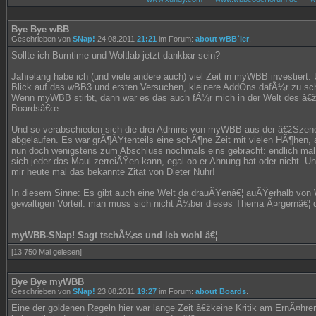
Bye Bye wBB
Geschrieben von
SNap!
24.08.2011
21:21
im Forum:
about wBB`ler
.
Sollte ich Burntime und Woltlab jetzt dankbar sein?
Jahrelang habe ich (und viele andere auch) viel Zeit in myWBB investiert
Blick auf das wBB3 und ersten Versuchen, kleinere AddOns dafÃ¼r zu schr
Wenn myWBB stirbt, dann war es das auch fÃ¼r mich in der Welt des â€ž
Boardsâ€œ.
Und so verabschieden sich die drei Admins von myWBB aus der â€žSzene
abgelaufen. Es war grÃ¶ÃŸtenteils eine schÃ¶ne Zeit mit vielen HÃ¶hen, 
nun doch wenigstens zum Abschluss nochmals eins gebracht: endlich mal
sich jeder das Maul zerreiÃŸen kann, egal ob er Ahnung hat oder nicht. Un
mir heute mal das bekannte Zitat von Dieter Nuhr!
In diesem Sinne: Es gibt auch eine Welt da drauÃŸenâ€¦ auÃŸerhalb von
gewaltigen Vorteil: man muss sich nicht Ã¼ber dieses Thema Ã¤rgernâ€¦ 
myWBB-SNap! Sagt tschÃ¼ss und leb wohl â€¦
[13.750 Mal gelesen]
Bye Bye myWBB
Geschrieben von
SNap!
23.08.2011
19:27
im Forum:
about Boards
.
Eine der goldenen Regeln hier war lange Zeit â€žkeine Kritik am ErnÃ¤hre