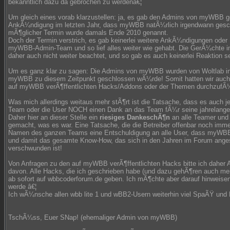
bekanntlich dazu da gebrochen zu werdenâ€¦
Um gleich eines vorab klarzustellen: ja, es gab den Admins von myWBB 
AnkÃ¼ndigung im letzten Jahr, dass myWBB natÃ¼rlich irgendwann gesc
mÃ¶glicher Termin wurde damals Ende 2010 genannt.
Doch der Termin verstrich, es gab keinerlei weitere AnkÃ¼ndigungen oder
myWBB-Admin-Team und so lief alles weiter wie gehabt. Die GerÃ¼chte 
daher auch nicht weiter beachtet, und so gab es auch keinerlei Reaktion s
Um es ganz klar zu sagen: Die Admins von myWBB wurden von Woltlab in 
myWBB zu diesem Zeitpunkt geschlossen wÃ¼rde! Somit hatten wir auch k
auf myWBB verÃ¶ffentlichten Hacks/Addons oder der Themen durchzufÃ
Was mich allerdings weitaus mehr stÃ¶rt ist die Tatsache, dass es auch j
Team oder die User NOCH einen Dank an das Team fÃ¼r seine jahrelang
Daher hier an dieser Stelle ein
riesiges DankeschÃ¶n
an alle Teamer und
gemacht, was es war. Eine Tatsache, die die Betreiber offenbar noch im
Namen des ganzen Teams eine Entschuldigung an alle User, dass myWBB s
und damit das gesamte Know-How, das sich in den Jahren im Forum anges
verschwunden ist!
Von Anfragen zu den auf myWBB verÃ¶ffentlichten Hacks bitte ich daher A
davon. Alle Hacks, die ich geschrieben habe (und dazu gehÃ¶ren auch m
ab sofort auf wbbcoderforum.de geben. Ich mÃ¶chte aber darauf hinweisen
werde â€¦
Ich wÃ¼nsche allen wbb lite 1 und wBB2-Usern weiterhin viel SpaÃŸ und E
TschÃ¼ss, Euer SNap! (ehemaliger Admin von myWBB)