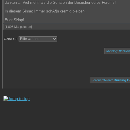
danken ... Viel mehr, als die Scharen der Besucher eures Forums!
In diesem Sinne: Immer schÃ¶n cremig bleiben,
Euer SNap!
[1.008 Mal gelesen]
Gehe zu:
wbbblog:
Version
Forensoftware:
Burning Bo