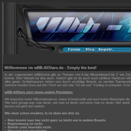
Willkommen im wBB-AllStars.de - Simply the best!
In der sogenannten wBBSzene gibt es Themen von A wie Allroundboard bis Z wie Zerop
könnte. Eine Vielzahl tut dies auch. Jedoch gibt es da auch noch zahllose Hardcore wBB
alles getan. Schleimspuren ziehen sich durch unzählige Boards, es werden Teampositi
mehrere hundert Euro auf den Tisch um sich das "ich bin wer" Feeling zu erkaufen. In ist 
wBB-AllStars setzt etwas andere Prioritäten:
Wir brauchen keine Hilfsmoderatoren, keine Schmierseife und auch keine Meinungen die
Hier wird gesagt was man denkt, wie man es denkt und wenn man es denkt. Wer damit n
lassen und geht dort weinen.
Wie oben schon erwähnt, In ist eben wer drin ist.
•
Rein kommt man hier nicht ganz so leicht wie in andere Boards.
•
Registrierung ist nicht.
•
Betteln zieht ebenfalls nicht.
•
Hier wird man eingeladen.