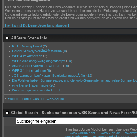
Dies ist die einzige Chance sich eines Accounts 100%ig sicher sein zu können ( eine Garant
Wer meint zu unserem Haufen zu passen, bisher aber noch keine Einladung erhalten hat
Ob darauf eine Einladung erfolgt oder die Bewerbung abgelehnt wird ( ja, das kann vor
Und da es sich ja um die wBBSzene dreht sind wir nun beim großen wBB Motto das sich 
Hier kannst Du Deine Bewerbung abgeben!
AllStars Szene Info
•
R.I.P. Burning Board
(
2
)
•
Harald Szekely verlÃ¤ÃŸt Woltlab
(
0
)
•
WBB 4 im Anmarsch
(
3
)
•
WBB2 wird endgÃ¼ltig eingestampft
(
19
)
•
Arian Glander verlÃ¤sst WoltLab..
(
15
)
•
WBB 3.1 Informationen
(
9
)
•
JGS-Lizenzen kauf = zzgl. BearbeitungsgebÃ¼hr
(
12
)
•
Die Politiker haben Sommerpause, und die wwb-Gemeinde hat auch eine Sommerloch
•
eine kleine Trauerminute
(
20
)
•
Wenn sich jemand wundert ...
(
38
)
•
Weitere Themen aus der "wBB Szene"
Global Search - Suche auf anderen wBB-Szene und News Foren/B
Hier hast Du die Möglichkeit, auf folgenden We
www.woltlab.com
www.v-gn.de
www.wbb
www.xundy.com
www.wbbcoderforum.de
w