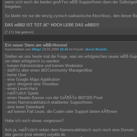
wenn sich auch die beiden groÃŸen wBB-Supportforen dann der SelbstgeiÃ
freigeben.
So bleibt mir nur der einzig zynisch-sarkastische Abschluss, den dieser Be
DAS wBB2 IST TOT â€“ HOCH LEBE DAS wBB2!!!
[7.171 Mal gelesen]
Ein neuer Stern am wBB-Himmel
Geschrieben von
SNap!
23.01.2009
18:42
im Forum:
about Boards
.
Stellen wir uns heute mal die Frage, was ein erfolgreiches neues wBB-Sup
um eben erfolgreich zu werden:
- keinen Administrator und keinen Moderator
- dafÃ¼r aber einen â€žCommunity Managerâ€œ
- keine User
- eine Google Maps Applikation
- ganz dringend eine Shoutbox
- einen Level-Hack
- natÃ¼rlich Spiele
- einen Header-Banner von der GrÃ¶ÃŸe 960*200 Pixel
- einen Namensabklatsch etablierter Supportforen
- eine leere Datenbank
- auf keinen Fall Leute, die Coden oder Support bieten kÃ¶nnen
Habe ich noch etwas vergessen?
Ach ja, natÃ¼rlich neben dem Namensabklatsch auch noch eine Domain, d
das ganze (mal wieder) ourwbb.de.