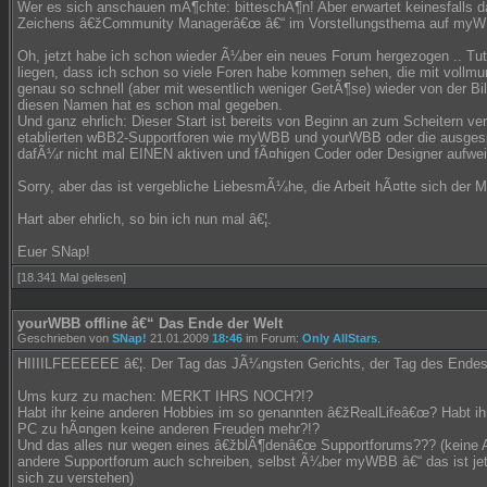
Wer es sich anschauen mÃ¶chte: bitteschÃ¶n! Aber erwartet keinesfalls d
Zeichens â€žCommunity Managerâ€œ â€“ im Vorstellungsthema auf myW
Oh, jetzt habe ich schon wieder Ã¼ber ein neues Forum hergezogen .. Tut m
liegen, dass ich schon so viele Foren habe kommen sehen, die mit vollmu
genau so schnell (aber mit wesentlich weniger GetÃ¶se) wieder von der B
diesen Namen hat es schon mal gegeben.
Und ganz ehrlich: Dieser Start ist bereits von Beginn an zum Scheitern ver
etablierten wBB2-Supportforen wie myWBB und yourWBB oder die ausge
dafÃ¼r nicht mal EINEN aktiven und fÃ¤higen Coder oder Designer aufwei
Sorry, aber das ist vergebliche LiebesmÃ¼he, die Arbeit hÃ¤tte sich der 
Hart aber ehrlich, so bin ich nun mal â€¦.
Euer SNap!
[18.341 Mal gelesen]
yourWBB offline â€“ Das Ende der Welt
Geschrieben von
SNap!
21.01.2009
18:46
im Forum:
Only AllStars
.
HIIIILFEEEEEE â€¦. Der Tag das JÃ¼ngsten Gerichts, der Tag des Endes 
Ums kurz zu machen: MERKT IHRS NOCH?!?
Habt ihr keine anderen Hobbies im so genannten â€žRealLifeâ€œ? Habt i
PC zu hÃ¤ngen keine anderen Freuden mehr?!?
Und das alles nur wegen eines â€žblÃ¶denâ€œ Supportforums??? (keine 
andere Supportforum auch schreiben, selbst Ã¼ber myWBB â€“ das ist jet
sich zu verstehen)