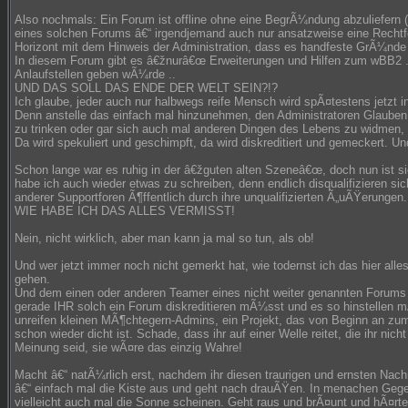
Also nochmals: Ein Forum ist offline ohne eine BegrÃ¼ndung abzuliefern 
eines solchen Forums â€“ irgendjemand auch nur ansatzweise eine Rechtfe
Horizont mit dem Hinweis der Administration, dass es handfeste GrÃ¼nde 
In diesem Forum gibt es â€žnurâ€œ Erweiterungen und Hilfen zum wBB2 .. 
Anlaufstellen geben wÃ¼rde ..
UND DAS SOLL DAS ENDE DER WELT SEIN?!?
Ich glaube, jeder auch nur halbwegs reife Mensch wird spÃ¤testens jetzt 
Denn anstelle das einfach mal hinzunehmen, den Administratoren Glaube
zu trinken oder gar sich auch mal anderen Dingen des Lebens zu widmen,
Da wird spekuliert und geschimpft, da wird diskreditiert und gemeckert. 
Schon lange war es ruhig in der â€žguten alten Szeneâ€œ, doch nun ist sie
habe ich auch wieder etwas zu schreiben, denn endlich disqualifizieren s
anderer Supportforen Ã¶ffentlich durch ihre unqualifizierten Ã„uÃŸerungen.
WIE HABE ICH DAS ALLES VERMISST!
Nein, nicht wirklich, aber man kann ja mal so tun, als ob!
Und wer jetzt immer noch nicht gemerkt hat, wie todernst ich das hier alle
gehen.
Und dem einen oder anderen Teamer eines nicht weiter genannten Forum
gerade IHR solch ein Forum diskreditieren mÃ¼sst und es so hinstellen m
unreifen kleinen MÃ¶chtegern-Admins, ein Projekt, das von Beginn an zum
schon wieder dicht ist. Schade, dass ihr auf einer Welle reitet, die ihr nich
Meinung seid, sie wÃ¤re das einzig Wahre!
Macht â€“ natÃ¼rlich erst, nachdem ihr diesen traurigen und ernsten Nac
â€“ einfach mal die Kiste aus und geht nach drauÃŸen. In menachen Gege
vielleicht auch mal die Sonne scheinen. Geht raus und brÃ¤unt und hÃ¤rte