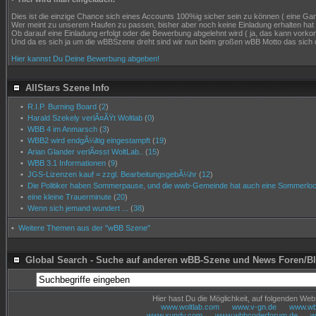
Dies ist die einzige Chance sich eines Accounts 100%ig sicher sein zu können ( eine Garant
Wer meint zu unserem Haufen zu passen, bisher aber noch keine Einladung erhalten hat
Ob darauf eine Einladung erfolgt oder die Bewerbung abgelehnt wird ( ja, das kann vor
Und da es sich ja um die wBBSzene dreht sind wir nun beim großen wBB Motto das sich 
Hier kannst Du Deine Bewerbung abgeben!
AllStars Szene Info
•
R.I.P. Burning Board
(
2
)
•
Harald Szekely verlÃ¤ÃŸt Woltlab
(
0
)
•
WBB 4 im Anmarsch
(
3
)
•
WBB2 wird endgÃ¼ltig eingestampft
(
19
)
•
Arian Glander verlÃ¤sst WoltLab..
(
15
)
•
WBB 3.1 Informationen
(
9
)
•
JGS-Lizenzen kauf = zzgl. BearbeitungsgebÃ¼hr
(
12
)
•
Die Politiker haben Sommerpause, und die wwb-Gemeinde hat auch eine Sommerloch
•
eine kleine Trauerminute
(
20
)
•
Wenn sich jemand wundert ...
(
38
)
•
Weitere Themen aus der "wBB Szene"
Global Search - Suche auf anderen wBB-Szene und News Foren/B
Hier hast Du die Möglichkeit, auf folgenden We
www.woltlab.com
www.v-gn.de
www.wbb
www.xundy.com
www.wbbcoderforum.de
w