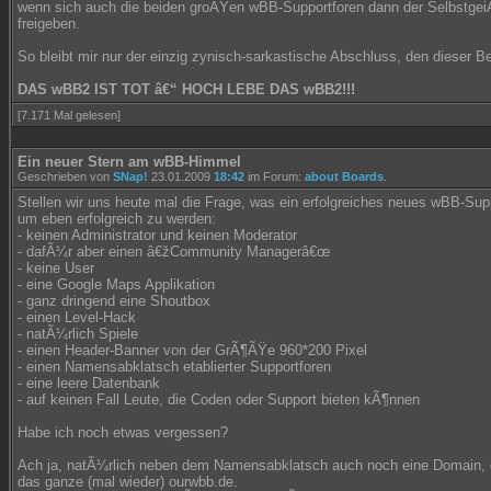
wenn sich auch die beiden groÃŸen wBB-Supportforen dann der SelbstgeiÃ
freigeben.
So bleibt mir nur der einzig zynisch-sarkastische Abschluss, den dieser Be
DAS wBB2 IST TOT â€“ HOCH LEBE DAS wBB2!!!
[7.171 Mal gelesen]
Ein neuer Stern am wBB-Himmel
Geschrieben von
SNap!
23.01.2009
18:42
im Forum:
about Boards
.
Stellen wir uns heute mal die Frage, was ein erfolgreiches neues wBB-Sup
um eben erfolgreich zu werden:
- keinen Administrator und keinen Moderator
- dafÃ¼r aber einen â€žCommunity Managerâ€œ
- keine User
- eine Google Maps Applikation
- ganz dringend eine Shoutbox
- einen Level-Hack
- natÃ¼rlich Spiele
- einen Header-Banner von der GrÃ¶ÃŸe 960*200 Pixel
- einen Namensabklatsch etablierter Supportforen
- eine leere Datenbank
- auf keinen Fall Leute, die Coden oder Support bieten kÃ¶nnen
Habe ich noch etwas vergessen?
Ach ja, natÃ¼rlich neben dem Namensabklatsch auch noch eine Domain, d
das ganze (mal wieder) ourwbb.de.