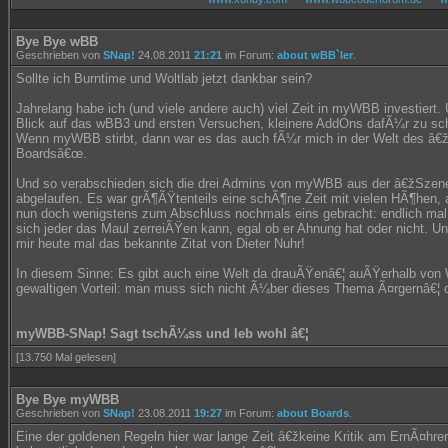
Bye Bye wBB
Geschrieben von
SNap!
24.08.2011
21:21
im Forum:
about wBB`ler
.
Sollte ich Burntime und Woltlab jetzt dankbar sein?
Jahrelang habe ich (und viele andere auch) viel Zeit in myWBB investiert
Blick auf das wBB3 und ersten Versuchen, kleinere AddOns dafÃ¼r zu schr
Wenn myWBB stirbt, dann war es das auch fÃ¼r mich in der Welt des â€ž
Boardsâ€œ.
Und so verabschieden sich die drei Admins von myWBB aus der â€žSzene
abgelaufen. Es war grÃ¶ÃŸtenteils eine schÃ¶ne Zeit mit vielen HÃ¶hen, 
nun doch wenigstens zum Abschluss nochmals eins gebracht: endlich mal
sich jeder das Maul zerreiÃŸen kann, egal ob er Ahnung hat oder nicht. Un
mir heute mal das bekannte Zitat von Dieter Nuhr!
In diesem Sinne: Es gibt auch eine Welt da drauÃŸenâ€¦ auÃŸerhalb von
gewaltigen Vorteil: man muss sich nicht Ã¼ber dieses Thema Ã¤rgernâ€¦ 
myWBB-SNap! Sagt tschÃ¼ss und leb wohl â€¦
[13.750 Mal gelesen]
Bye Bye myWBB
Geschrieben von
SNap!
23.08.2011
19:27
im Forum:
about Boards
.
Eine der goldenen Regeln hier war lange Zeit â€žkeine Kritik am ErnÃ¤hre