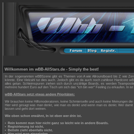
Willkommen im wBB-AllStars.de - Simply the best!
In der sogenannten wBBSzene gibt es Themen von A wie Allroundboard bis Z wie Zerop
könnte. Eine Vielzahl tut dies auch. Jedoch gibt es da auch noch zahllose Hardcore wBB
alles getan. Schleimspuren ziehen sich durch unzählige Boards, es werden Teampositi
mehrere hundert Euro auf den Tisch um sich das "ich bin wer" Feeling zu erkaufen. In ist 
wBB-AllStars setzt etwas andere Prioritäten:
Wir brauchen keine Hilfsmoderatoren, keine Schmierseife und auch keine Meinungen die
Hier wird gesagt was man denkt, wie man es denkt und wenn man es denkt. Wer damit n
lassen und geht dort weinen.
Wie oben schon erwähnt, In ist eben wer drin ist.
•
Rein kommt man hier nicht ganz so leicht wie in andere Boards.
•
Registrierung ist nicht.
•
Betteln zieht ebenfalls nicht.
•
Hier wird man eingeladen.