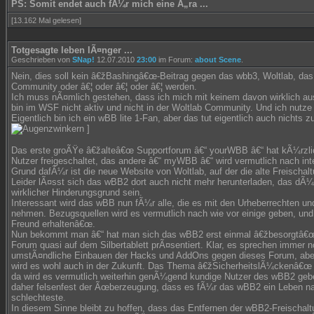
PS: Somit endet auch fÃ¼r mich eine Ã„ra ...
[13.162 Mal gelesen]
Totgesagte leben lÃ¤nger ...
Geschrieben von
SNap!
12.07.2010
23:00
im Forum:
about Scene
.
Nein, dies soll kein â€žBashingâ€œ-Beitrag gegen das wbb3, Woltlab, das
Community oder â€¦ oder â€¦ oder â€¦ werden.
Ich muss nÃ¤mlich gestehen, dass ich mich mit keinem davon wirklich au
bin im WSF nicht aktiv und nicht in der Woltlab Community. Und ich nutz
Eigentlich bin ich ein wBB lite 1-Fan, aber das tut eigentlich auch nichts z
]
Das erste groÃŸe â€žalteâ€œ Supportforum â€“ yourWBB â€“ hat kÃ¼rzli
Nutzer freigeschaltet, das andere â€“ myWBB â€“ wird vermutlich nach in
Grund dafÃ¼r ist die neue Website von Woltlab, auf der die alte Freischal
Leider lÃ¤sst sich das wBB2 dort auch nicht mehr herunterladen, das dÃ¼r
wirklicher Hinderungsgrund sein.
Interessant wird das wBB nun fÃ¼r alle, die es mit den Urheberrechten 
nehmen. Bezugsquellen wird es vermutlich nach wie vor einige geben, und
Freund erhaltenâ€œ.
Nun bekommt man â€“ hat man sich das wBB2 erst einmal â€žbesorgtâ€œ
Forum quasi auf dem Silbertablett prÃ¤sentiert. Klar, es sprechen immer n
umstÃ¤ndliche Einbauen der Hacks und AddOns gegen dieses Forum, aber 
wird es wohl auch in der Zukunft. Das Thema â€žSicherheitslÃ¼ckenâ€œ is
da wird es vermutlich weiterhin genÃ¼gend kundige Nutzer des wBB2 geb
daher felsenfest der Ãœberzeugung, dass es fÃ¼r das wBB2 ein Leben na
schlechteste.
In diesem Sinne bleibt zu hoffen, dass das Entfernen der wBB2-Freischaltu