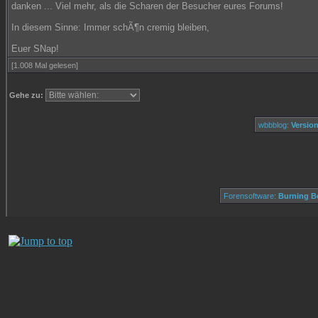
danken ... Viel mehr, als die Scharen der Besucher eures Forums!
In diesem Sinne: Immer schÃ¶n cremig bleiben,
Euer SNap!
[1.008 Mal gelesen]
Gehe zu:
wbbblog:
Version
Forensoftware:
Burning Bo