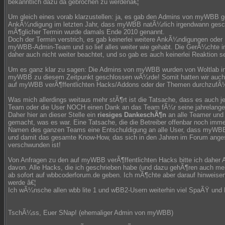
bekanntlich dazu da gebrochen zu werdenâ€¦
Um gleich eines vorab klarzustellen: ja, es gab den Admins von myWBB 
AnkÃ¼ndigung im letzten Jahr, dass myWBB natÃ¼rlich irgendwann gesc
mÃ¶glicher Termin wurde damals Ende 2010 genannt.
Doch der Termin verstrich, es gab keinerlei weitere AnkÃ¼ndigungen oder
myWBB-Admin-Team und so lief alles weiter wie gehabt. Die GerÃ¼chte 
daher auch nicht weiter beachtet, und so gab es auch keinerlei Reaktion s
Um es ganz klar zu sagen: Die Admins von myWBB wurden von Woltlab in 
myWBB zu diesem Zeitpunkt geschlossen wÃ¼rde! Somit hatten wir auch k
auf myWBB verÃ¶ffentlichten Hacks/Addons oder der Themen durchzufÃ
Was mich allerdings weitaus mehr stÃ¶rt ist die Tatsache, dass es auch j
Team oder die User NOCH einen Dank an das Team fÃ¼r seine jahrelang
Daher hier an dieser Stelle ein
riesiges DankeschÃ¶n
an alle Teamer und
gemacht, was es war. Eine Tatsache, die die Betreiber offenbar noch im
Namen des ganzen Teams eine Entschuldigung an alle User, dass myWBB s
und damit das gesamte Know-How, das sich in den Jahren im Forum anges
verschwunden ist!
Von Anfragen zu den auf myWBB verÃ¶ffentlichten Hacks bitte ich daher A
davon. Alle Hacks, die ich geschrieben habe (und dazu gehÃ¶ren auch m
ab sofort auf wbbcoderforum.de geben. Ich mÃ¶chte aber darauf hinweisen
werde â€¦
Ich wÃ¼nsche allen wbb lite 1 und wBB2-Usern weiterhin viel SpaÃŸ und E
TschÃ¼ss, Euer SNap! (ehemaliger Admin von myWBB)