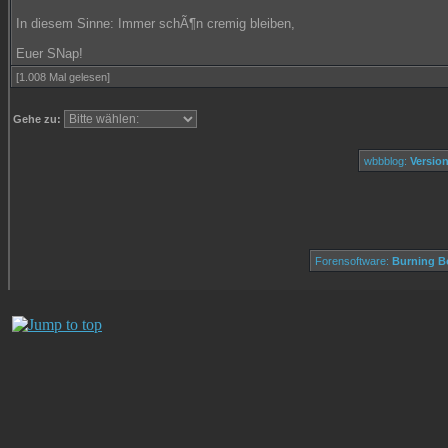
In diesem Sinne: Immer schÃ¶n cremig bleiben,
Euer SNap!
[1.008 Mal gelesen]
Gehe zu:
wbbblog:
Version
Forensoftware:
Burning Bo