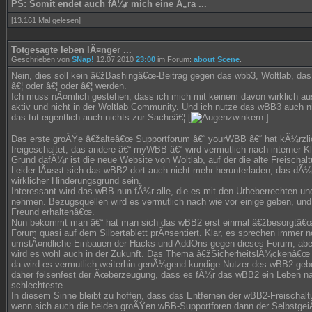
PS: Somit endet auch fÃ¼r mich eine Ã„ra ...
[13.161 Mal gelesen]
Totgesagte leben lÃ¤nger ...
Geschrieben von
SNap!
12.07.2010
23:00
im Forum:
about Scene
.
Nein, dies soll kein â€žBashingâ€œ-Beitrag gegen das wbb3, Woltlab, da
â€¦ oder â€¦ oder â€¦ werden.
Ich muss nÃ¤mlich gestehen, dass ich mich mit keinem davon wirklich au
aktiv und nicht in der Woltlab Community. Und ich nutze das wBB3 auch nic
das tut eigentlich auch nichts zur Sacheâ€¦ [
]
Das erste groÃŸe â€žalteâ€œ Supportforum â€“ yourWBB â€“ hat kÃ¼rzlic
freigeschaltet, das andere â€“ myWBB â€“ wird vermutlich nach interner 
Grund dafÃ¼r ist die neue Website von Woltlab, auf der die alte Freischal
Leider lÃ¤sst sich das wBB2 dort auch nicht mehr herunterladen, das dÃ¼r
wirklicher Hinderungsgrund sein.
Interessant wird das wBB nun fÃ¼r alle, die es mit den Urheberrechten 
nehmen. Bezugsquellen wird es vermutlich nach wie vor einige geben, und
Freund erhaltenâ€œ.
Nun bekommt man â€“ hat man sich das wBB2 erst einmal â€žbesorgtâ€œ
Forum quasi auf dem Silbertablett prÃ¤sentiert. Klar, es sprechen immer n
umstÃ¤ndliche Einbauen der Hacks und AddOns gegen dieses Forum, aber 
wird es wohl auch in der Zukunft. Das Thema â€žSicherheitslÃ¼ckenâ€œ is
da wird es vermutlich weiterhin genÃ¼gend kundige Nutzer des wBB2 geb
daher felsenfest der Ãœberzeugung, dass es fÃ¼r das wBB2 ein Leben na
schlechteste.
In diesem Sinne bleibt zu hoffen, dass das Entfernen der wBB2-Freischaltu
wenn sich auch die beiden groÃŸen wBB-Supportforen dann der SelbstgeiÃ