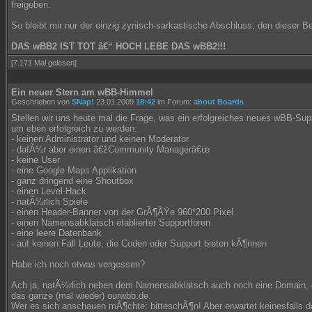
freigeben.
So bleibt mir nur der einzig zynisch-sarkastische Abschluss, den dieser Be
DAS wBB2 IST TOT â€“ HOCH LEBE DAS wBB2!!!
[7.171 Mal gelesen]
Ein neuer Stern am wBB-Himmel
Geschrieben von
SNap!
23.01.2009
18:42
im Forum:
about Boards
.
Stellen wir uns heute mal die Frage, was ein erfolgreiches neues wBB-Sup
um eben erfolgreich zu werden:
- keinen Administrator und keinen Moderator
- dafÃ¼r aber einen â€žCommunity Managerâ€œ
- keine User
- eine Google Maps Applikation
- ganz dringend eine Shoutbox
- einen Level-Hack
- natÃ¼rlich Spiele
- einen Header-Banner von der GrÃ¶ÃŸe 960*200 Pixel
- einen Namensabklatsch etablierter Supportforen
- eine leere Datenbank
- auf keinen Fall Leute, die Coden oder Support bieten kÃ¶nnen
Habe ich noch etwas vergessen?
Ach ja, natÃ¼rlich neben dem Namensabklatsch auch noch eine Domain, d
das ganze (mal wieder) ourwbb.de.
Wer es sich anschauen mÃ¶chte: bitteschÃ¶n! Aber erwartet keinesfalls d