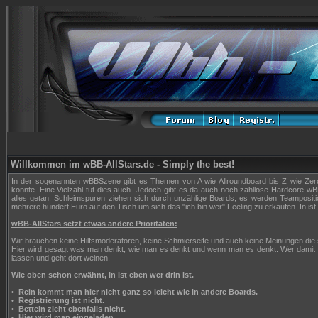
Willkommen im wBB-AllStars.de - Simply the best!
In der sogenannten wBBSzene gibt es Themen von A wie Allroundboard bis Z wie Zerop
könnte. Eine Vielzahl tut dies auch. Jedoch gibt es da auch noch zahllose Hardcore wBB
alles getan. Schleimspuren ziehen sich durch unzählige Boards, es werden Teampositi
mehrere hundert Euro auf den Tisch um sich das "ich bin wer" Feeling zu erkaufen. In ist 
wBB-AllStars setzt etwas andere Prioritäten:
Wir brauchen keine Hilfsmoderatoren, keine Schmierseife und auch keine Meinungen die
Hier wird gesagt was man denkt, wie man es denkt und wenn man es denkt. Wer damit n
lassen und geht dort weinen.
Wie oben schon erwähnt, In ist eben wer drin ist.
•
Rein kommt man hier nicht ganz so leicht wie in andere Boards.
•
Registrierung ist nicht.
•
Betteln zieht ebenfalls nicht.
•
Hier wird man eingeladen.