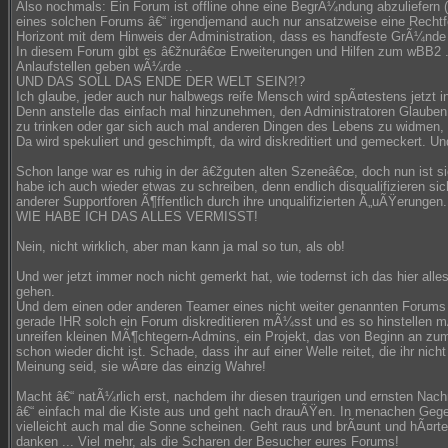
Also nochmals: Ein Forum ist offline ohne eine BegrÃ¼ndung abzuliefern 
eines solchen Forums â€“ irgendjemand auch nur ansatzweise eine Rechtfe
Horizont mit dem Hinweis der Administration, dass es handfeste GrÃ¼nde 
In diesem Forum gibt es â€žnurâ€œ Erweiterungen und Hilfen zum wBB2 .. 
Anlaufstellen geben wÃ¼rde ..
UND DAS SOLL DAS ENDE DER WELT SEIN?!?
Ich glaube, jeder auch nur halbwegs reife Mensch wird spÃ¤testens jetzt 
Denn anstelle das einfach mal hinzunehmen, den Administratoren Glaube
zu trinken oder gar sich auch mal anderen Dingen des Lebens zu widmen,
Da wird spekuliert und geschimpft, da wird diskreditiert und gemeckert. 
Schon lange war es ruhig in der â€žguten alten Szeneâ€œ, doch nun ist sie
habe ich auch wieder etwas zu schreiben, denn endlich disqualifizieren s
anderer Supportforen Ã¶ffentlich durch ihre unqualifizierten Ã„uÃŸerungen.
WIE HABE ICH DAS ALLES VERMISST!
Nein, nicht wirklich, aber man kann ja mal so tun, als ob!
Und wer jetzt immer noch nicht gemerkt hat, wie todernst ich das hier alle
gehen.
Und dem einen oder anderen Teamer eines nicht weiter genannten Forum
gerade IHR solch ein Forum diskreditieren mÃ¼sst und es so hinstellen m
unreifen kleinen MÃ¶chtegern-Admins, ein Projekt, das von Beginn an zum
schon wieder dicht ist. Schade, dass ihr auf einer Welle reitet, die ihr nich
Meinung seid, sie wÃ¤re das einzig Wahre!
Macht â€“ natÃ¼rlich erst, nachdem ihr diesen traurigen und ernsten Nac
â€“ einfach mal die Kiste aus und geht nach drauÃŸen. In menachen Gege
vielleicht auch mal die Sonne scheinen. Geht raus und brÃ¤unt und hÃ¤rte
danken ... Viel mehr, als die Scharen der Besucher eures Forums!