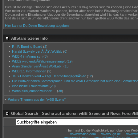
Dies ist die einzige Chance sich eines Accounts 100%ig sicher sein zu können ( eine Garant
Wer meint zu unserem Haufen zu passen, bisher aber noch keine Einladung erhalten hat
Ob darauf eine Einladung erfolgt oder die Bewerbung abgelehnt wird ( ja, das kann vor
Und da es sich ja um die wBBSzene dreht sind wir nun beim großen wBB Motto das sich 
Hier kannst Du Deine Bewerbung abgeben!
AllStars Szene Info
•
R.I.P. Burning Board
(
2
)
•
Harald Szekely verlÃ¤ÃŸt Woltlab
(
0
)
•
WBB 4 im Anmarsch
(
3
)
•
WBB2 wird endgÃ¼ltig eingestampft
(
19
)
•
Arian Glander verlÃ¤sst WoltLab..
(
15
)
•
WBB 3.1 Informationen
(
9
)
•
JGS-Lizenzen kauf = zzgl. BearbeitungsgebÃ¼hr
(
12
)
•
Die Politiker haben Sommerpause, und die wwb-Gemeinde hat auch eine Sommerloch
•
eine kleine Trauerminute
(
20
)
•
Wenn sich jemand wundert ...
(
38
)
•
Weitere Themen aus der "wBB Szene"
Global Search - Suche auf anderen wBB-Szene und News Foren/B
Hier hast Du die Möglichkeit, auf folgenden We
www.woltlab.com
www.v-gn.de
www.wbb
www.xundy.com
www.wbbcoderforum.de
w