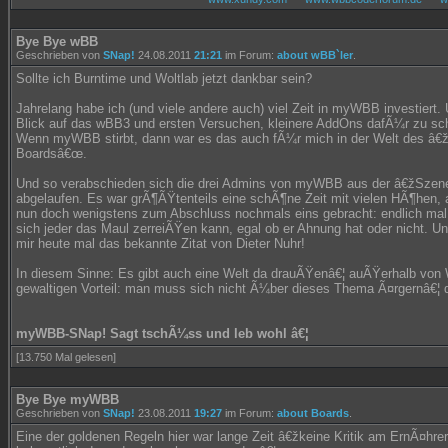
Bye Bye wBB
Geschrieben von
SNap!
24.08.2011
21:21
im Forum:
about wBB`ler
.
Sollte ich Burntime und Woltlab jetzt dankbar sein?
Jahrelang habe ich (und viele andere auch) viel Zeit in myWBB investiert
Blick auf das wBB3 und ersten Versuchen, kleinere AddOns dafÃ¼r zu schr
Wenn myWBB stirbt, dann war es das auch fÃ¼r mich in der Welt des â€ž
Boardsâ€œ.
Und so verabschieden sich die drei Admins von myWBB aus der â€žSzene
abgelaufen. Es war grÃ¶ÃŸtenteils eine schÃ¶ne Zeit mit vielen HÃ¶hen, 
nun doch wenigstens zum Abschluss nochmals eins gebracht: endlich mal
sich jeder das Maul zerreiÃŸen kann, egal ob er Ahnung hat oder nicht. Un
mir heute mal das bekannte Zitat von Dieter Nuhr!
In diesem Sinne: Es gibt auch eine Welt da drauÃŸenâ€¦ auÃŸerhalb von
gewaltigen Vorteil: man muss sich nicht Ã¼ber dieses Thema Ã¤rgernâ€¦ 
myWBB-SNap! Sagt tschÃ¼ss und leb wohl â€¦
[13.750 Mal gelesen]
Bye Bye myWBB
Geschrieben von
SNap!
23.08.2011
19:27
im Forum:
about Boards
.
Eine der goldenen Regeln hier war lange Zeit â€žkeine Kritik am ErnÃ¤hre