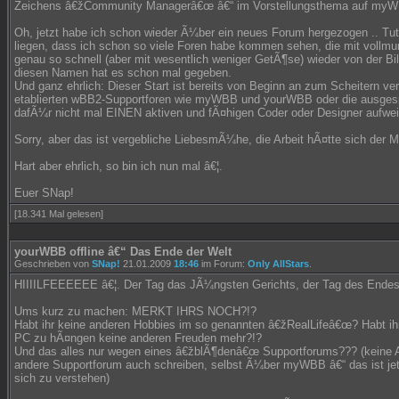
Zeichens â€žCommunity Managerâ€œ â€“ im Vorstellungsthema auf myW
Oh, jetzt habe ich schon wieder Ã¼ber ein neues Forum hergezogen .. Tut m
liegen, dass ich schon so viele Foren habe kommen sehen, die mit vollmu
genau so schnell (aber mit wesentlich weniger GetÃ¶se) wieder von der B
diesen Namen hat es schon mal gegeben.
Und ganz ehrlich: Dieser Start ist bereits von Beginn an zum Scheitern ver
etablierten wBB2-Supportforen wie myWBB und yourWBB oder die ausge
dafÃ¼r nicht mal EINEN aktiven und fÃ¤higen Coder oder Designer aufwei
Sorry, aber das ist vergebliche LiebesmÃ¼he, die Arbeit hÃ¤tte sich der 
Hart aber ehrlich, so bin ich nun mal â€¦.
Euer SNap!
[18.341 Mal gelesen]
yourWBB offline â€“ Das Ende der Welt
Geschrieben von
SNap!
21.01.2009
18:46
im Forum:
Only AllStars
.
HIIIILFEEEEEE â€¦. Der Tag das JÃ¼ngsten Gerichts, der Tag des Endes 
Ums kurz zu machen: MERKT IHRS NOCH?!?
Habt ihr keine anderen Hobbies im so genannten â€žRealLifeâ€œ? Habt i
PC zu hÃ¤ngen keine anderen Freuden mehr?!?
Und das alles nur wegen eines â€žblÃ¶denâ€œ Supportforums??? (keine 
andere Supportforum auch schreiben, selbst Ã¼ber myWBB â€“ das ist jet
sich zu verstehen)