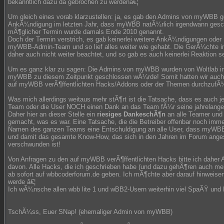
bekanntlich dazu da gebrochen zu werdenâ€¦
Um gleich eines vorab klarzustellen: ja, es gab den Admins von myWBB 
AnkÃ¼ndigung im letzten Jahr, dass myWBB natÃ¼rlich irgendwann gesc
mÃ¶glicher Termin wurde damals Ende 2010 genannt.
Doch der Termin verstrich, es gab keinerlei weitere AnkÃ¼ndigungen oder
myWBB-Admin-Team und so lief alles weiter wie gehabt. Die GerÃ¼chte 
daher auch nicht weiter beachtet, und so gab es auch keinerlei Reaktion s
Um es ganz klar zu sagen: Die Admins von myWBB wurden von Woltlab in 
myWBB zu diesem Zeitpunkt geschlossen wÃ¼rde! Somit hatten wir auch k
auf myWBB verÃ¶ffentlichten Hacks/Addons oder der Themen durchzufÃ
Was mich allerdings weitaus mehr stÃ¶rt ist die Tatsache, dass es auch j
Team oder die User NOCH einen Dank an das Team fÃ¼r seine jahrelang
Daher hier an dieser Stelle ein
riesiges DankeschÃ¶n
an alle Teamer und
gemacht, was es war. Eine Tatsache, die die Betreiber offenbar noch im
Namen des ganzen Teams eine Entschuldigung an alle User, dass myWBB s
und damit das gesamte Know-How, das sich in den Jahren im Forum anges
verschwunden ist!
Von Anfragen zu den auf myWBB verÃ¶ffentlichten Hacks bitte ich daher A
davon. Alle Hacks, die ich geschrieben habe (und dazu gehÃ¶ren auch m
ab sofort auf wbbcoderforum.de geben. Ich mÃ¶chte aber darauf hinweisen
werde â€¦
Ich wÃ¼nsche allen wbb lite 1 und wBB2-Usern weiterhin viel SpaÃŸ und E
TschÃ¼ss, Euer SNap! (ehemaliger Admin von myWBB)