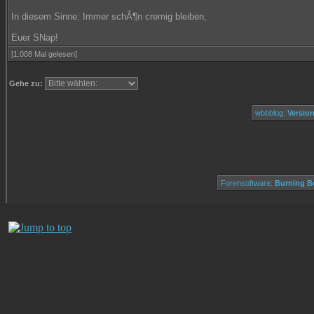
In diesem Sinne: Immer schÃ¶n cremig bleiben,
Euer SNap!
[1.008 Mal gelesen]
Gehe zu:
wbbblog:
Version
Forensoftware:
Burning Bo