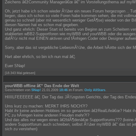
Zeichens â€žCommunity Managerâ€œ â€“ im Vorstellungsthema auf myW
Oh, jetzt habe ich schon wieder Ã¼ber ein neues Forum hergezogen .. Tut m
liegen, dass ich schon so viele Foren habe kommen sehen, die mit vollmu
genau so schnell (aber mit wesentlich weniger GetÃ¶se) wieder von der B
diesen Namen hat es schon mal gegeben.
Und ganz ehrlich: Dieser Start ist bereits von Beginn an zum Scheitern ver
etablierten wBB2-Supportforen wie myWBB und yourWBB oder die ausge
dafÃ¼r nicht mal EINEN aktiven und fÃ¤higen Coder oder Designer aufwei
Sorry, aber das ist vergebliche LiebesmÃ¼he, die Arbeit hÃ¤tte sich der 
Hart aber ehrlich, so bin ich nun mal â€¦.
Euer SNap!
[18.343 Mal gelesen]
yourWBB offline â€“ Das Ende der Welt
Geschrieben von
SNap!
21.01.2009
18:46
im Forum:
Only AllStars
.
HIIIILFEEEEEE â€¦. Der Tag das JÃ¼ngsten Gerichts, der Tag des Endes 
Ums kurz zu machen: MERKT IHRS NOCH?!?
Habt ihr keine anderen Hobbies im so genannten â€žRealLifeâ€œ? Habt i
PC zu hÃ¤ngen keine anderen Freuden mehr?!?
Und das alles nur wegen eines â€žblÃ¶denâ€œ Supportforums??? (keine 
andere Supportforum auch schreiben, selbst Ã¼ber myWBB â€“ das ist jet
sich zu verstehen)