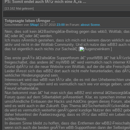
PS: Somit endet auch fÃ¼r mich eine Ã„ra ...
[13.162 Mal gelesen]
Totgesagte leben lÃ¤nger ...
Geschrieben von
SNap!
12.07.2010
23:00
im Forum:
about Scene
.
Nein, dies soll kein â€žBashingâ€œ-Beitrag gegen das wbb3, Woltlab, da
â€¦ oder â€¦ oder â€¦ werden.
Ich muss nÃ¤mlich gestehen, dass ich mich mit keinem davon wirklich au
aktiv und nicht in der Woltlab Community. Und ich nutze das wBB3 auch nic
das tut eigentlich auch nichts zur Sacheâ€¦ [
]
Das erste groÃŸe â€žalteâ€œ Supportforum â€“ yourWBB â€“ hat kÃ¼rzlic
freigeschaltet, das andere â€“ myWBB â€“ wird vermutlich nach interner 
Grund dafÃ¼r ist die neue Website von Woltlab, auf der die alte Freischal
Leider lÃ¤sst sich das wBB2 dort auch nicht mehr herunterladen, das dÃ¼r
wirklicher Hinderungsgrund sein.
Interessant wird das wBB nun fÃ¼r alle, die es mit den Urheberrechten 
nehmen. Bezugsquellen wird es vermutlich nach wie vor einige geben, und
Freund erhaltenâ€œ.
Nun bekommt man â€“ hat man sich das wBB2 erst einmal â€žbesorgtâ€œ
Forum quasi auf dem Silbertablett prÃ¤sentiert. Klar, es sprechen immer n
umstÃ¤ndliche Einbauen der Hacks und AddOns gegen dieses Forum, aber 
wird es wohl auch in der Zukunft. Das Thema â€žSicherheitslÃ¼ckenâ€œ is
da wird es vermutlich weiterhin genÃ¼gend kundige Nutzer des wBB2 geb
daher felsenfest der Ãœberzeugung, dass es fÃ¼r das wBB2 ein Leben na
schlechteste.
In diesem Sinne bleibt zu hoffen, dass das Entfernen der wBB2-Freischaltu
wenn sich auch die beiden groÃŸen wBB-Supportforen dann der SelbstgeiÃ