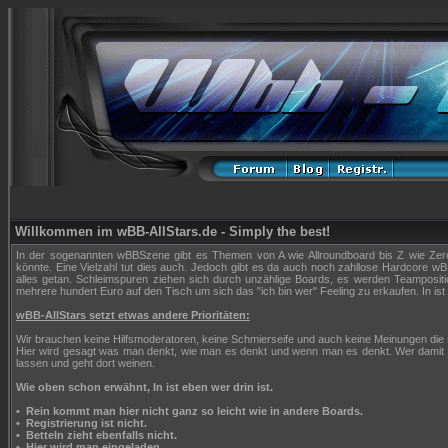
Willkommen im wBB-AllStars.de - Simply the best!
In der sogenannten wBBSzene gibt es Themen von A wie Allroundboard bis Z wie Zerop
könnte. Eine Vielzahl tut dies auch. Jedoch gibt es da auch noch zahllose Hardcore wBB
alles getan. Schleimspuren ziehen sich durch unzählige Boards, es werden Teampositi
mehrere hundert Euro auf den Tisch um sich das "ich bin wer" Feeling zu erkaufen. In ist 
wBB-AllStars setzt etwas andere Prioritäten:
Wir brauchen keine Hilfsmoderatoren, keine Schmierseife und auch keine Meinungen die
Hier wird gesagt was man denkt, wie man es denkt und wenn man es denkt. Wer damit n
lassen und geht dort weinen.
Wie oben schon erwähnt, In ist eben wer drin ist.
•
Rein kommt man hier nicht ganz so leicht wie in andere Boards.
•
Registrierung ist nicht.
•
Betteln zieht ebenfalls nicht.
•
Hier wird man eingeladen.