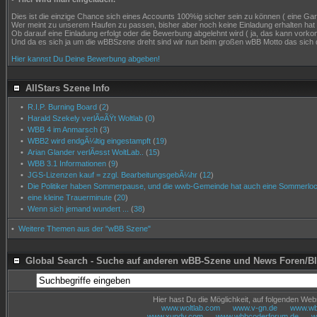
Dies ist die einzige Chance sich eines Accounts 100%ig sicher sein zu können ( eine Garant
Wer meint zu unserem Haufen zu passen, bisher aber noch keine Einladung erhalten hat
Ob darauf eine Einladung erfolgt oder die Bewerbung abgelehnt wird ( ja, das kann vor
Und da es sich ja um die wBBSzene dreht sind wir nun beim großen wBB Motto das sich 
Hier kannst Du Deine Bewerbung abgeben!
AllStars Szene Info
•
R.I.P. Burning Board
(
2
)
•
Harald Szekely verlÃ¤ÃŸt Woltlab
(
0
)
•
WBB 4 im Anmarsch
(
3
)
•
WBB2 wird endgÃ¼ltig eingestampft
(
19
)
•
Arian Glander verlÃ¤sst WoltLab..
(
15
)
•
WBB 3.1 Informationen
(
9
)
•
JGS-Lizenzen kauf = zzgl. BearbeitungsgebÃ¼hr
(
12
)
•
Die Politiker haben Sommerpause, und die wwb-Gemeinde hat auch eine Sommerloch
•
eine kleine Trauerminute
(
20
)
•
Wenn sich jemand wundert ...
(
38
)
•
Weitere Themen aus der "wBB Szene"
Global Search - Suche auf anderen wBB-Szene und News Foren/B
Hier hast Du die Möglichkeit, auf folgenden We
www.woltlab.com
www.v-gn.de
www.wbb
www.xundy.com
www.wbbcoderforum.de
w