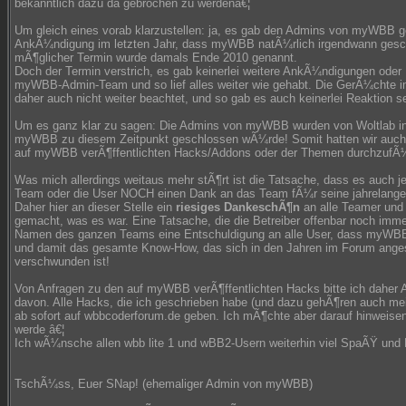
bekanntlich dazu da gebrochen zu werdenâ€¦
Um gleich eines vorab klarzustellen: ja, es gab den Admins von myWBB 
AnkÃ¼ndigung im letzten Jahr, dass myWBB natÃ¼rlich irgendwann gesc
mÃ¶glicher Termin wurde damals Ende 2010 genannt.
Doch der Termin verstrich, es gab keinerlei weitere AnkÃ¼ndigungen oder
myWBB-Admin-Team und so lief alles weiter wie gehabt. Die GerÃ¼chte 
daher auch nicht weiter beachtet, und so gab es auch keinerlei Reaktion s
Um es ganz klar zu sagen: Die Admins von myWBB wurden von Woltlab in 
myWBB zu diesem Zeitpunkt geschlossen wÃ¼rde! Somit hatten wir auch k
auf myWBB verÃ¶ffentlichten Hacks/Addons oder der Themen durchzufÃ
Was mich allerdings weitaus mehr stÃ¶rt ist die Tatsache, dass es auch j
Team oder die User NOCH einen Dank an das Team fÃ¼r seine jahrelang
Daher hier an dieser Stelle ein
riesiges DankeschÃ¶n
an alle Teamer und
gemacht, was es war. Eine Tatsache, die die Betreiber offenbar noch im
Namen des ganzen Teams eine Entschuldigung an alle User, dass myWBB s
und damit das gesamte Know-How, das sich in den Jahren im Forum anges
verschwunden ist!
Von Anfragen zu den auf myWBB verÃ¶ffentlichten Hacks bitte ich daher A
davon. Alle Hacks, die ich geschrieben habe (und dazu gehÃ¶ren auch m
ab sofort auf wbbcoderforum.de geben. Ich mÃ¶chte aber darauf hinweisen
werde â€¦
Ich wÃ¼nsche allen wbb lite 1 und wBB2-Usern weiterhin viel SpaÃŸ und E
TschÃ¼ss, Euer SNap! (ehemaliger Admin von myWBB)