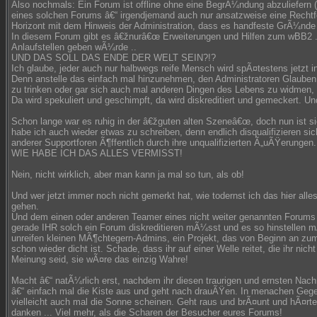
Also nochmals: Ein Forum ist offline ohne eine BegrÃ¼ndung abzuliefern 
eines solchen Forums â€“ irgendjemand auch nur ansatzweise eine Rechtfe
Horizont mit dem Hinweis der Administration, dass es handfeste GrÃ¼nde 
In diesem Forum gibt es â€žnurâ€œ Erweiterungen und Hilfen zum wBB2 .. 
Anlaufstellen geben wÃ¼rde ..
UND DAS SOLL DAS ENDE DER WELT SEIN?!?
Ich glaube, jeder auch nur halbwegs reife Mensch wird spÃ¤testens jetzt 
Denn anstelle das einfach mal hinzunehmen, den Administratoren Glaube
zu trinken oder gar sich auch mal anderen Dingen des Lebens zu widmen,
Da wird spekuliert und geschimpft, da wird diskreditiert und gemeckert. 
Schon lange war es ruhig in der â€žguten alten Szeneâ€œ, doch nun ist sie
habe ich auch wieder etwas zu schreiben, denn endlich disqualifizieren s
anderer Supportforen Ã¶ffentlich durch ihre unqualifizierten Ã„uÃŸerungen.
WIE HABE ICH DAS ALLES VERMISST!
Nein, nicht wirklich, aber man kann ja mal so tun, als ob!
Und wer jetzt immer noch nicht gemerkt hat, wie todernst ich das hier alle
gehen.
Und dem einen oder anderen Teamer eines nicht weiter genannten Forum
gerade IHR solch ein Forum diskreditieren mÃ¼sst und es so hinstellen m
unreifen kleinen MÃ¶chtegern-Admins, ein Projekt, das von Beginn an zum
schon wieder dicht ist. Schade, dass ihr auf einer Welle reitet, die ihr nich
Meinung seid, sie wÃ¤re das einzig Wahre!
Macht â€“ natÃ¼rlich erst, nachdem ihr diesen traurigen und ernsten Nac
â€“ einfach mal die Kiste aus und geht nach drauÃŸen. In menachen Gege
vielleicht auch mal die Sonne scheinen. Geht raus und brÃ¤unt und hÃ¤rte
danken ... Viel mehr, als die Scharen der Besucher eures Forums!