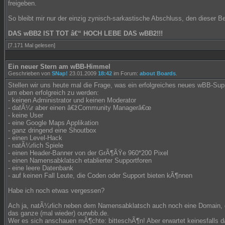
freigeben.
So bleibt mir nur der einzig zynisch-sarkastische Abschluss, den dieser Be
DAS wBB2 IST TOT â€“ HOCH LEBE DAS wBB2!!!
[7.171 Mal gelesen]
Ein neuer Stern am wBB-Himmel
Geschrieben von
SNap!
23.01.2009
18:42
im Forum:
about Boards
.
Stellen wir uns heute mal die Frage, was ein erfolgreiches neues wBB-Sup
um eben erfolgreich zu werden:
- keinen Administrator und keinen Moderator
- dafÃ¼r aber einen â€žCommunity Managerâ€œ
- keine User
- eine Google Maps Applikation
- ganz dringend eine Shoutbox
- einen Level-Hack
- natÃ¼rlich Spiele
- einen Header-Banner von der GrÃ¶ÃŸe 960*200 Pixel
- einen Namensabklatsch etablierter Supportforen
- eine leere Datenbank
- auf keinen Fall Leute, die Coden oder Support bieten kÃ¶nnen
Habe ich noch etwas vergessen?
Ach ja, natÃ¼rlich neben dem Namensabklatsch auch noch eine Domain, d
das ganze (mal wieder) ourwbb.de.
Wer es sich anschauen mÃ¶chte: bitteschÃ¶n! Aber erwartet keinesfalls d