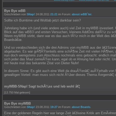
Bye Bye wBB
Geschrieben von
SNap!
24.08.2011
21:21
im Forum:
about wBB`ler
.
Sollte ich Burntime und Woltlab jetzt dankbar sein?
Jahrelang habe ich (und viele andere auch) viel Zeit in myWBB investiert
Blick auf das wBB3 und ersten Versuchen, kleinere AddOns dafÃ¼r zu schr
Wenn myWBB stirbt, dann war es das auch fÃ¼r mich in der Welt des â€ž
Boardsâ€œ.
Und so verabschieden sich die drei Admins von myWBB aus der â€žSzene
abgelaufen. Es war grÃ¶ÃŸtenteils eine schÃ¶ne Zeit mit vielen HÃ¶hen, 
nun doch wenigstens zum Abschluss nochmals eins gebracht: endlich mal
sich jeder das Maul zerreiÃŸen kann, egal ob er Ahnung hat oder nicht. Un
mir heute mal das bekannte Zitat von Dieter Nuhr!
In diesem Sinne: Es gibt auch eine Welt da drauÃŸenâ€¦ auÃŸerhalb von
gewaltigen Vorteil: man muss sich nicht Ã¼ber dieses Thema Ã¤rgernâ€¦ 
myWBB-SNap! Sagt tschÃ¼ss und leb wohl â€¦
[13.750 Mal gelesen]
Bye Bye myWBB
Geschrieben von
SNap!
23.08.2011
19:27
im Forum:
about Boards
.
Eine der goldenen Regeln hier war lange Zeit â€žkeine Kritik am ErnÃ¤hre