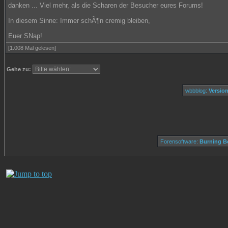
danken ... Viel mehr, als die Scharen der Besucher eures Forums!
In diesem Sinne: Immer schÃ¶n cremig bleiben,
Euer SNap!
[1.008 Mal gelesen]
Gehe zu:
wbbblog:
Version
Forensoftware:
Burning Bo