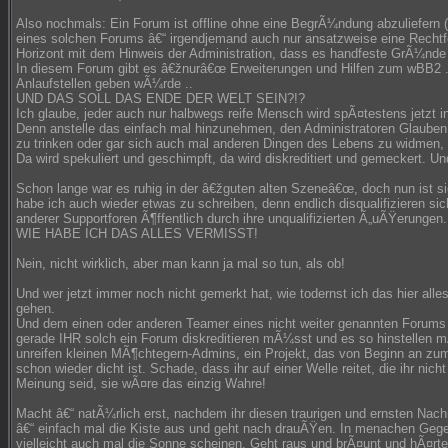
Also nochmals: Ein Forum ist offline ohne eine BegrÃ¼ndung abzuliefern 
eines solchen Forums â€“ irgendjemand auch nur ansatzweise eine Rechtfe
Horizont mit dem Hinweis der Administration, dass es handfeste GrÃ¼nde 
In diesem Forum gibt es â€žnurâ€œ Erweiterungen und Hilfen zum wBB2 .. 
Anlaufstellen geben wÃ¼rde ..
UND DAS SOLL DAS ENDE DER WELT SEIN?!?
Ich glaube, jeder auch nur halbwegs reife Mensch wird spÃ¤testens jetzt 
Denn anstelle das einfach mal hinzunehmen, den Administratoren Glaube
zu trinken oder gar sich auch mal anderen Dingen des Lebens zu widmen,
Da wird spekuliert und geschimpft, da wird diskreditiert und gemeckert. 
Schon lange war es ruhig in der â€žguten alten Szeneâ€œ, doch nun ist sie
habe ich auch wieder etwas zu schreiben, denn endlich disqualifizieren s
anderer Supportforen Ã¶ffentlich durch ihre unqualifizierten Ã„uÃŸerungen.
WIE HABE ICH DAS ALLES VERMISST!
Nein, nicht wirklich, aber man kann ja mal so tun, als ob!
Und wer jetzt immer noch nicht gemerkt hat, wie todernst ich das hier alle
gehen.
Und dem einen oder anderen Teamer eines nicht weiter genannten Forum
gerade IHR solch ein Forum diskreditieren mÃ¼sst und es so hinstellen m
unreifen kleinen MÃ¶chtegern-Admins, ein Projekt, das von Beginn an zum
schon wieder dicht ist. Schade, dass ihr auf einer Welle reitet, die ihr nich
Meinung seid, sie wÃ¤re das einzig Wahre!
Macht â€“ natÃ¼rlich erst, nachdem ihr diesen traurigen und ernsten Nac
â€“ einfach mal die Kiste aus und geht nach drauÃŸen. In menachen Gege
vielleicht auch mal die Sonne scheinen. Geht raus und brÃ¤unt und hÃ¤rte