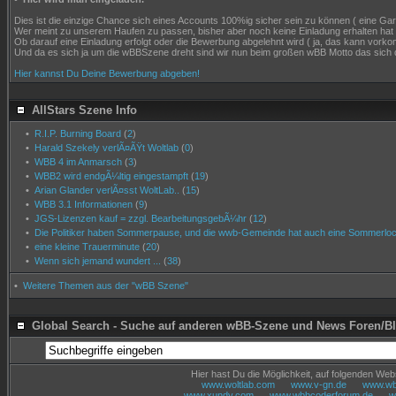
Dies ist die einzige Chance sich eines Accounts 100%ig sicher sein zu können ( eine Garant
Wer meint zu unserem Haufen zu passen, bisher aber noch keine Einladung erhalten hat
Ob darauf eine Einladung erfolgt oder die Bewerbung abgelehnt wird ( ja, das kann vor
Und da es sich ja um die wBBSzene dreht sind wir nun beim großen wBB Motto das sich 
Hier kannst Du Deine Bewerbung abgeben!
AllStars Szene Info
•
R.I.P. Burning Board
(
2
)
•
Harald Szekely verlÃ¤ÃŸt Woltlab
(
0
)
•
WBB 4 im Anmarsch
(
3
)
•
WBB2 wird endgÃ¼ltig eingestampft
(
19
)
•
Arian Glander verlÃ¤sst WoltLab..
(
15
)
•
WBB 3.1 Informationen
(
9
)
•
JGS-Lizenzen kauf = zzgl. BearbeitungsgebÃ¼hr
(
12
)
•
Die Politiker haben Sommerpause, und die wwb-Gemeinde hat auch eine Sommerloch
•
eine kleine Trauerminute
(
20
)
•
Wenn sich jemand wundert ...
(
38
)
•
Weitere Themen aus der "wBB Szene"
Global Search - Suche auf anderen wBB-Szene und News Foren/B
Hier hast Du die Möglichkeit, auf folgenden We
www.woltlab.com
www.v-gn.de
www.wbb
www.xundy.com
www.wbbcoderforum.de
w