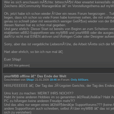
Wer es sich anschauen mÃ¶chte: bitteschÃ¶n! Aber erwartet keinesfalls d
Zeichens â€žCommunity Managerâ€œ â€“ im Vorstellungsthema auf myW
Oh, jetzt habe ich schon wieder Ã¼ber ein neues Forum hergezogen .. Tut m
liegen, dass ich schon so viele Foren habe kommen sehen, die mit vollmu
genau so schnell (aber mit wesentlich weniger GetÃ¶se) wieder von der B
diesen Namen hat es schon mal gegeben.
Und ganz ehrlich: Dieser Start ist bereits von Beginn an zum Scheitern ver
etablierten wBB2-Supportforen wie myWBB und yourWBB oder die ausge
dafÃ¼r nicht mal EINEN aktiven und fÃ¤higen Coder oder Designer aufwei
Sorry, aber das ist vergebliche LiebesmÃ¼he, die Arbeit hÃ¤tte sich der 
Hart aber ehrlich, so bin ich nun mal â€¦.
Euer SNap!
[18.343 Mal gelesen]
yourWBB offline â€“ Das Ende der Welt
Geschrieben von
SNap!
21.01.2009
18:46
im Forum:
Only AllStars
.
HIIIILFEEEEEE â€¦. Der Tag das JÃ¼ngsten Gerichts, der Tag des Endes 
Ums kurz zu machen: MERKT IHRS NOCH?!?
Habt ihr keine anderen Hobbies im so genannten â€žRealLifeâ€œ? Habt i
PC zu hÃ¤ngen keine anderen Freuden mehr?!?
Und das alles nur wegen eines â€žblÃ¶denâ€œ Supportforums??? (keine 
andere Supportforum auch schreiben, selbst Ã¼ber myWBB â€“ das ist jet
sich zu verstehen)