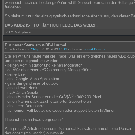
wenn sich auch die beiden groÃŸen wBB-Supportforen dann der SelbstgeiÃ
freigeben.
So bleibt mir nur der einzig zynisch-sarkastische Abschluss, den dieser Be
DAS wBB2 IST TOT â€“ HOCH LEBE DAS wBB2!!!
[7.171 Mal gelesen]
Ein neuer Stern am wBB-Himmel
Geschrieben von
SNap!
23.01.2009
18:42
im Forum:
about Boards
.
Stellen wir uns heute mal die Frage, was ein erfolgreiches neues wBB-Sup
um eben erfolgreich zu werden:
- keinen Administrator und keinen Moderator
- dafÃ¼r aber einen â€žCommunity Managerâ€œ
- keine User
- eine Google Maps Applikation
- ganz dringend eine Shoutbox
- einen Level-Hack
- natÃ¼rlich Spiele
- einen Header-Banner von der GrÃ¶ÃŸe 960*200 Pixel
- einen Namensabklatsch etablierter Supportforen
- eine leere Datenbank
- auf keinen Fall Leute, die Coden oder Support bieten kÃ¶nnen
Habe ich noch etwas vergessen?
Ach ja, natÃ¼rlich neben dem Namensabklatsch auch noch eine Domain, d
das ganze (mal wieder) ourwbb.de.