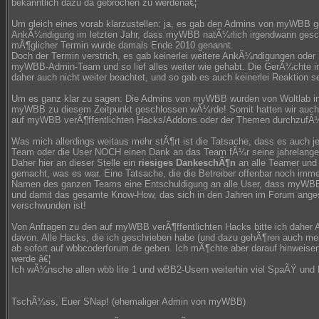
bekanntlich dazu da gebrochen zu werdenâ€¦
Um gleich eines vorab klarzustellen: ja, es gab den Admins von myWBB 
AnkÃ¼ndigung im letzten Jahr, dass myWBB natÃ¼rlich irgendwann gesc
mÃ¶glicher Termin wurde damals Ende 2010 genannt.
Doch der Termin verstrich, es gab keinerlei weitere AnkÃ¼ndigungen oder
myWBB-Admin-Team und so lief alles weiter wie gehabt. Die GerÃ¼chte 
daher auch nicht weiter beachtet, und so gab es auch keinerlei Reaktion s
Um es ganz klar zu sagen: Die Admins von myWBB wurden von Woltlab in 
myWBB zu diesem Zeitpunkt geschlossen wÃ¼rde! Somit hatten wir auch k
auf myWBB verÃ¶ffentlichten Hacks/Addons oder der Themen durchzufÃ
Was mich allerdings weitaus mehr stÃ¶rt ist die Tatsache, dass es auch j
Team oder die User NOCH einen Dank an das Team fÃ¼r seine jahrelang
Daher hier an dieser Stelle ein
riesiges DankeschÃ¶n
an alle Teamer und
gemacht, was es war. Eine Tatsache, die die Betreiber offenbar noch im
Namen des ganzen Teams eine Entschuldigung an alle User, dass myWBB s
und damit das gesamte Know-How, das sich in den Jahren im Forum anges
verschwunden ist!
Von Anfragen zu den auf myWBB verÃ¶ffentlichten Hacks bitte ich daher A
davon. Alle Hacks, die ich geschrieben habe (und dazu gehÃ¶ren auch m
ab sofort auf wbbcoderforum.de geben. Ich mÃ¶chte aber darauf hinweisen
werde â€¦
Ich wÃ¼nsche allen wbb lite 1 und wBB2-Usern weiterhin viel SpaÃŸ und E
TschÃ¼ss, Euer SNap! (ehemaliger Admin von myWBB)