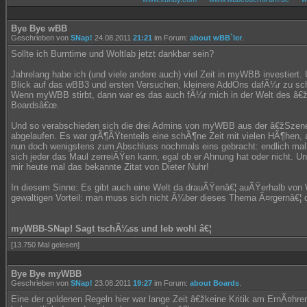
Bye Bye wBB
Geschrieben von
SNap!
24.08.2011
21:21
im Forum:
about wBB`ler
.
Sollte ich Burntime und Woltlab jetzt dankbar sein?
Jahrelang habe ich (und viele andere auch) viel Zeit in myWBB investiert
Blick auf das wBB3 und ersten Versuchen, kleinere AddOns dafÃ¼r zu schr
Wenn myWBB stirbt, dann war es das auch fÃ¼r mich in der Welt des â€ž
Boardsâ€œ.
Und so verabschieden sich die drei Admins von myWBB aus der â€žSzene
abgelaufen. Es war grÃ¶ÃŸtenteils eine schÃ¶ne Zeit mit vielen HÃ¶hen, 
nun doch wenigstens zum Abschluss nochmals eins gebracht: endlich mal
sich jeder das Maul zerreiÃŸen kann, egal ob er Ahnung hat oder nicht. Un
mir heute mal das bekannte Zitat von Dieter Nuhr!
In diesem Sinne: Es gibt auch eine Welt da drauÃŸenâ€¦ auÃŸerhalb von
gewaltigen Vorteil: man muss sich nicht Ã¼ber dieses Thema Ã¤rgernâ€¦ 
myWBB-SNap! Sagt tschÃ¼ss und leb wohl â€¦
[13.750 Mal gelesen]
Bye Bye myWBB
Geschrieben von
SNap!
23.08.2011
19:27
im Forum:
about Boards
.
Eine der goldenen Regeln hier war lange Zeit â€žkeine Kritik am ErnÃ¤hre