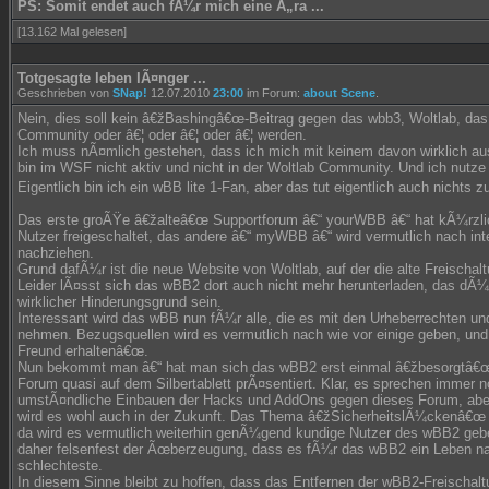
PS: Somit endet auch fÃ¼r mich eine Ã„ra ...
[13.162 Mal gelesen]
Totgesagte leben lÃ¤nger ...
Geschrieben von
SNap!
12.07.2010
23:00
im Forum:
about Scene
.
Nein, dies soll kein â€žBashingâ€œ-Beitrag gegen das wbb3, Woltlab, das
Community oder â€¦ oder â€¦ oder â€¦ werden.
Ich muss nÃ¤mlich gestehen, dass ich mich mit keinem davon wirklich au
bin im WSF nicht aktiv und nicht in der Woltlab Community. Und ich nutz
Eigentlich bin ich ein wBB lite 1-Fan, aber das tut eigentlich auch nichts z
Das erste groÃŸe â€žalteâ€œ Supportforum â€“ yourWBB â€“ hat kÃ¼rzli
Nutzer freigeschaltet, das andere â€“ myWBB â€“ wird vermutlich nach in
nachziehen.
Grund dafÃ¼r ist die neue Website von Woltlab, auf der die alte Freischal
Leider lÃ¤sst sich das wBB2 dort auch nicht mehr herunterladen, das dÃ¼r
wirklicher Hinderungsgrund sein.
Interessant wird das wBB nun fÃ¼r alle, die es mit den Urheberrechten 
nehmen. Bezugsquellen wird es vermutlich nach wie vor einige geben, und
Freund erhaltenâ€œ.
Nun bekommt man â€“ hat man sich das wBB2 erst einmal â€žbesorgtâ€œ
Forum quasi auf dem Silbertablett prÃ¤sentiert. Klar, es sprechen immer n
umstÃ¤ndliche Einbauen der Hacks und AddOns gegen dieses Forum, aber 
wird es wohl auch in der Zukunft. Das Thema â€žSicherheitslÃ¼ckenâ€œ is
da wird es vermutlich weiterhin genÃ¼gend kundige Nutzer des wBB2 geb
daher felsenfest der Ãœberzeugung, dass es fÃ¼r das wBB2 ein Leben na
schlechteste.
In diesem Sinne bleibt zu hoffen, dass das Entfernen der wBB2-Freischaltu