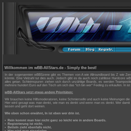
Willkommen im wBB-AllStars.de - Simply the best!
In der sogenannten wBBSzene gibt es Themen von A wie Allroundboard bis Z wie Zerop
könnte. Eine Vielzahl tut dies auch. Jedoch gibt es da auch noch zahllose Hardcore wBB
alles getan. Schleimspuren ziehen sich durch unzählige Boards, es werden Teampositi
mehrere hundert Euro auf den Tisch um sich das "ich bin wer" Feeling zu erkaufen. In ist 
wBB-AllStars setzt etwas andere Prioritäten:
Wir brauchen keine Hilfsmoderatoren, keine Schmierseife und auch keine Meinungen die
Hier wird gesagt was man denkt, wie man es denkt und wenn man es denkt. Wer damit n
lassen und geht dort weinen.
Wie oben schon erwähnt, In ist eben wer drin ist.
•
Rein kommt man hier nicht ganz so leicht wie in andere Boards.
•
Registrierung ist nicht.
•
Betteln zieht ebenfalls nicht.
•
Hier wird man eingeladen.