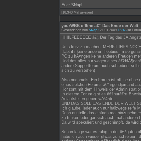
Euer SNap!
[18.343 Mal gelesen]
yourWBB offline â€“ Das Ende der Welt
Geschrieben von
SNap!
21.01.2009
18:46
im Foru
HIIIILFEEEEEE â€¦. Der Tag das JÃ¼ngsten
Ums kurz zu machen: MERKT IHRS NOCH
Habt ihr keine anderen Hobbies im so gen
PC zu hÃ¤ngen keine anderen Freuden meh
Und das alles nur wegen eines â€žblÃ¶den
andere Supportforum auch schreiben, selbs
sich zu verstehen)
Also nochmals: Ein Forum ist offline ohne
eines solchen Forums â€“ irgendjemand auc
Horizont mit dem Hinweis der Administrati
In diesem Forum gibt es â€žnurâ€œ Erweite
Anlaufstellen geben wÃ¼rde ..
UND DAS SOLL DAS ENDE DER WELT SE
Ich glaube, jeder auch nur halbwegs reife 
Denn anstelle das einfach mal hinzunehme
zu trinken oder gar sich auch mal anderen
Da wird spekuliert und geschimpft, da wird
Schon lange war es ruhig in der â€žguten a
habe ich auch wieder etwas zu schreiben, d