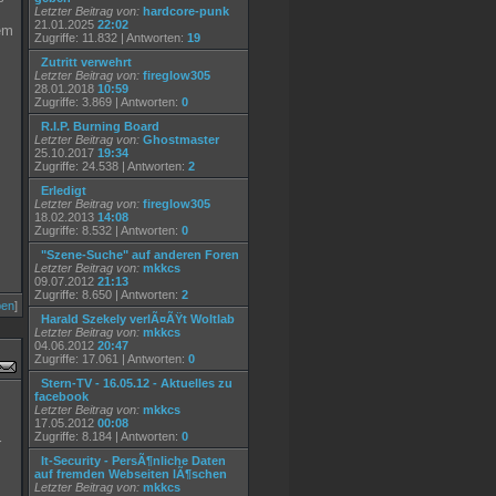
Letzter Beitrag von:
hardcore-punk
21.01.2025
22:02
em
Zugriffe: 11.832 | Antworten:
19
Zutritt verwehrt
Letzter Beitrag von:
fireglow305
28.01.2018
10:59
Zugriffe: 3.869 | Antworten:
0
R.I.P. Burning Board
Letzter Beitrag von:
Ghostmaster
25.10.2017
19:34
Zugriffe: 24.538 | Antworten:
2
Erledigt
Letzter Beitrag von:
fireglow305
18.02.2013
14:08
Zugriffe: 8.532 | Antworten:
0
"Szene-Suche" auf anderen Foren
Letzter Beitrag von:
mkkcs
09.07.2012
21:13
Zugriffe: 8.650 | Antworten:
2
ben
]
Harald Szekely verlÃ¤ÃŸt Woltlab
Letzter Beitrag von:
mkkcs
04.06.2012
20:47
Zugriffe: 17.061 | Antworten:
0
Stern-TV - 16.05.12 - Aktuelles zu
facebook
Letzter Beitrag von:
mkkcs
17.05.2012
00:08
Zugriffe: 8.184 | Antworten:
0
r
It-Security - PersÃ¶nliche Daten
auf fremden Webseiten lÃ¶schen
Letzter Beitrag von:
mkkcs