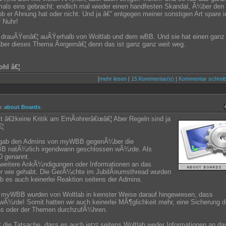
ls eins gebracht: endlich mal wieder einen handfesten Skandal, Ã¼ber den
ob er Ahnung hat oder nicht. Und ja â€“ entgegen meiner sonstigen Art spare i
r Nuhr!
da drauÃŸenâ€¦ auÃŸerhalb von Woltlab und dem wBB. Und sie hat einen ganz
¼ber dieses Thema Ã¤rgernâ€¦ denn das ist ganz ganz weit weg.
hl â€¦
[
mehr lesen
|
15 Kommentar(e)
|
Kommentar schrei
m:
about Boards
.
it â€žkeine Kritik am ErnÃ¤hrerâ€œâ€¦ Aber Regeln sind ja
€¦
 es gab den Admins von myWBB gegenÃ¼ber die
B natÃ¼rlich irgendwann geschlossen wÃ¼rde. Als
0 genannt.
i weitere AnkÃ¼ndigungen oder Informationen an das
r wie gehabt. Die GerÃ¼chte im JubilÃ¤umsthread wurden
ab es auch keinerlei Reaktion seitens der Admins.
 myWBB wurden von Woltlab in keinster Weise darauf hingewiesen, dass
¼rde! Somit hatten wir auch keinerlei MÃ¶glichkeit mehr, eine Sicherung d
s oder der Themen durchzufÃ¼hren.
t die Tatsache, dass es auch jetzt seitens Woltlab weder Informationen an da