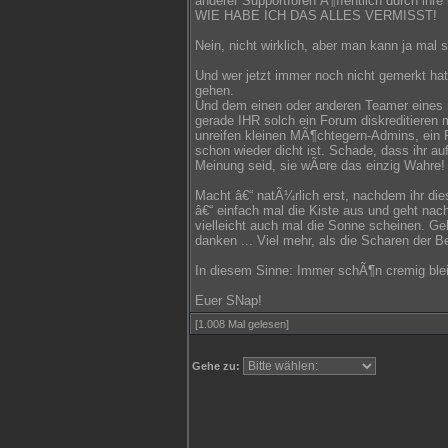
anderer Supportforen Ã¶ffentlich durch ihre
WIE HABE ICH DAS ALLES VERMISST!
Nein, nicht wirklich, aber man kann ja mal s
Und wer jetzt immer noch nicht gemerkt hat,
gehen.
Und dem einen oder anderen Teamer eines 
gerade IHR solch ein Forum diskreditieren
unreifen kleinen MÃ¶chtegern-Admins, ein P
schon wieder dicht ist. Schade, dass ihr auf 
Meinung seid, sie wÃ¤re das einzig Wahre!
Macht â€“ natÃ¼rlich erst, nachdem ihr die
â€“ einfach mal die Kiste aus und geht na
vielleicht auch mal die Sonne scheinen. Ge
danken ... Viel mehr, als die Scharen der 
In diesem Sinne: Immer schÃ¶n cremig ble
Euer SNap!
[1.008 Mal gelesen]
Gehe zu: