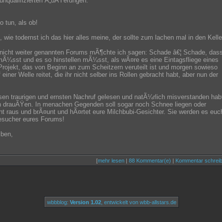
 unqualifizierten Ã„uÃŸerungen.
o tun, als ob!
 wie todernst ich das hier alles meine, der sollte zum lachen mal in den Kelle
nicht weiter genannten Forums mÃ¶chte ich sagen: Schade â€¦ Schade, das
 mÃ¼sst und es so hinstellen mÃ¼sst, als wÃ¤re es eine Eintagsfliege eines
rojekt, das von Beginn an zum Scheitzern veruteilt ist und morgen sowieso
einer Welle reitet, die ihr nicht selber ins Rollen gebracht habt, aber nun der
sen traurigen und ernsten Nachruf gelesen und natÃ¼rlich misverstanden hab
ch drauÃŸen. In menachen Gegenden soll sogar noch Schnee liegen oder
ht raus und brÃ¤unt und hÃ¤rtet eure Milchbubi-Gesichter. Sie werden es euc
Besucher eures Forums!
iben,
[
mehr lesen
|
88 Kommentar(e)
|
Kommentar schrei
wbbblog:
Version 1.02
, entwickelt von wbb-allstars.de