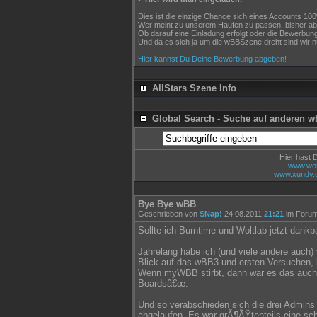
Dies ist die einzige Chance sich eines Accounts 100%
Wer meint zu unserem Haufen zu passen, bisher abe
Ob darauf eine Einladung erfolgt oder die Bewerbun
Und da es sich ja um die wBBSzene dreht sind wir 
Hier kannst Du Deine Bewerbung abgeben!
AllStars Szene Info
Global Search - Suche auf anderen 
Hier hast 
www.wol
www.xundy.
Bye Bye wBB
Geschrieben von
SNap!
24.08.2011
21:21
im Foru
Sollte ich Burntime und Woltlab jetzt dankb
Jahrelang habe ich (und viele andere auch)
Blick auf das wBB3 und ersten Versuchen, 
Wenn myWBB stirbt, dann war es das auch 
Boardsâ€œ.
Und so verabschieden sich die drei Admin
abgelaufen. Es war grÃ¶ÃŸtenteils eine sc