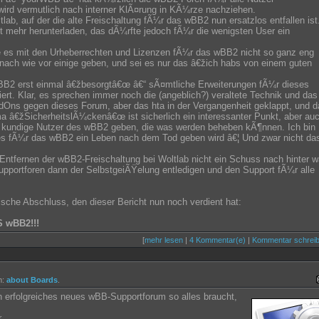
wird vermutlich nach interner KlÃ¤rung in KÃ¼rze nachziehen.
ab, auf der die alte Freischaltung fÃ¼r das wBB2 nun ersatzlos entfallen ist
t mehr herunterladen, das dÃ¼rfte jedoch fÃ¼r die wenigsten User ein
ie es mit den Urheberrechten und Lizenzen fÃ¼r das wBB2 nicht so ganz eng
nach wie vor einige geben, und sei es nur das â€žich habs von einem guten
B2 erst einmal â€žbesorgtâ€œ â€“ sÃ¤mtliche Erweiterungen fÃ¼r dieses
ert. Klar, es sprechen immer noch die (angeblich?) veraltete Technik und das
Ons gegen dieses Forum, aber das hta in der Vergangenheit geklappt, und d
a â€žSicherheitslÃ¼ckenâ€œ ist sicherlich ein interessanter Punkt, aber au
d kundige Nutzer des wBB2 geben, die was werden beheben kÃ¶nnen. Ich bin
es fÃ¼r das wBB2 ein Leben nach dem Tod geben wird â€¦ Und zwar nicht da
 Entfernen der wBB2-Freischaltung bei Woltlab nicht ein Schuss nach hinter w
portforen dann der SelbstgeiÃŸelung entledigen und den Support fÃ¼r alle
tische Abschluss, den dieser Bericht nun noch verdient hat:
 wBB2!!!
[
mehr lesen
|
4 Kommentar(e)
|
Kommentar schrei
m:
about Boards
.
in erfolgreiches neues wBB-Supportforum so alles braucht,
r