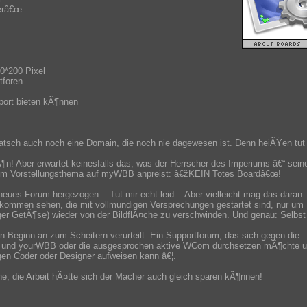
erâ€œ
0*200 Pixel
tforen
pport bieten kÃ¶nnen
tsch auch noch eine Domain, die noch nie dagewesen ist. Denn heiÃŸen tut
n! Aber erwartet keinesfalls das, was der Herrscher des Imperiums â€“ sein
m Vorstellungsthema auf myWBB anpreist: â€žKEIN Totes Boardâ€œ!
eues Forum hergezogen .. Tut mir echt leid .. Aber vielleicht mag das daran
e kommen sehen, die mit vollmundigen Versprechungen gestartet sind, nur um
iger GetÃ¶se) wieder von der BildflÃ¤che zu verschwinden. Und genau: Selbst
von Beginn an zum Scheitern verurteilt: Ein Supportforum, das sich gegen die
B und yourWBB oder die ausgesprochen aktive WCom durchsetzen mÃ¶chte 
en Coder oder Designer aufweisen kann â€¦.
e, die Arbeit hÃ¤tte sich der Macher auch gleich sparen kÃ¶nnen!