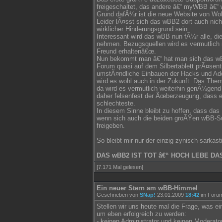
freigeschaltet, das andere â€“ myWBB â€“ 
Grund dafÃ¼r ist die neue Website von Woltl
Leider lÃ¤sst sich das wBB2 dort auch nich
wirklicher Hinderungsgrund sein.
Interessant wird das wBB nun fÃ¼r alle, d
nehmen. Bezugsquellen wird es vermutlich 
Freund erhaltenâ€œ.
Nun bekommt man â€“ hat man sich das wB
Forum quasi auf dem Silbertablett prÃ¤senti
umstÃ¤ndliche Einbauen der Hacks und Add
wird es wohl auch in der Zukunft. Das Them
da wird es vermutlich weiterhin genÃ¼gen
daher felsenfest der Ãœberzeugung, dass 
schlechteste.
In diesem Sinne bleibt zu hoffen, dass das
wenn sich auch die beiden groÃŸen wBB-Sup
freigeben.
So bleibt mir nur der einzig zynisch-sarkas
DAS wBB2 IST TOT â€“ HOCH LEBE DAS
[7.171 Mal gelesen]
Ein neuer Stern am wBB-Himmel
Geschrieben von
SNap!
23.01.2009
18:42
im Foru
Stellen wir uns heute mal die Frage, was e
um eben erfolgreich zu werden:
- keinen Administrator und keinen Moderato