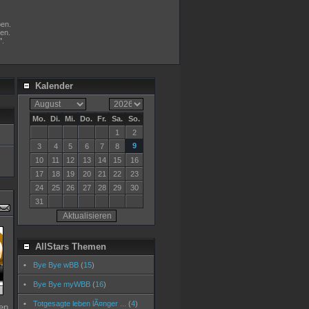
ben.
en.
"
.
Kalender
Mo.
Di.
Mi.
Do.
Fr.
Sa.
So.
1
2
9
3
4
5
6
7
8
10
11
12
13
14
15
16
17
18
19
20
21
22
23
24
25
26
27
28
29
30
31
AllStars Themen
•
Bye Bye wBB
(
15
)
•
Bye Bye myWBB
(
16
)
•
Totgesagte leben lÃ¤nger ...
(
4
)
en