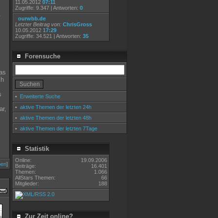
11.05.2012
07:11
Zugriffe: 9.347 | Antworten:
0
.
ourwbb.de
Letzter Beitrag von:
ChrisGross
10.05.2012
17:29
Zugriffe: 34.521 | Antworten:
35
Forensuche
as
ch
s
•
Erweiterte Suche
•
aktive Themen der letzten 24h
ar,
•
aktive Themen der letzten 48h
•
aktive Themen der letzten 7Tage
Statistik
Online:
19.09.2006
ben
]
Beiträge:
16.401
Themen:
1.066
AllStars Themen:
66
Mitglieder:
188
Zur Zeit online?