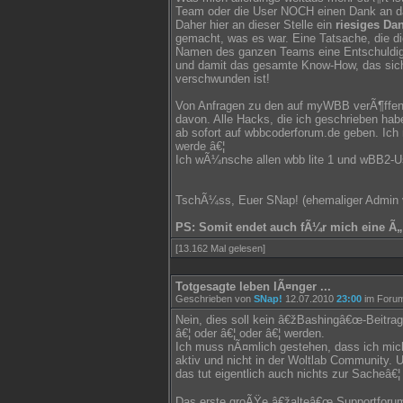
Team oder die User NOCH einen Dank an d
Daher hier an dieser Stelle ein
riesiges D
gemacht, was es war. Eine Tatsache, die d
Namen des ganzen Teams eine Entschuldigu
und damit das gesamte Know-How, das sich
verschwunden ist!
Von Anfragen zu den auf myWBB verÃ¶ffentl
davon. Alle Hacks, die ich geschrieben h
ab sofort auf wbbcoderforum.de geben. Ich
werde â€¦
Ich wÃ¼nsche allen wbb lite 1 und wBB2-Use
TschÃ¼ss, Euer SNap! (ehemaliger Admi
PS: Somit endet auch fÃ¼r mich eine Ã„r
[13.162 Mal gelesen]
Totgesagte leben lÃ¤nger ...
Geschrieben von
SNap!
12.07.2010
23:00
im Foru
Nein, dies soll kein â€žBashingâ€œ-Beitra
â€¦ oder â€¦ oder â€¦ werden.
Ich muss nÃ¤mlich gestehen, dass ich mich
aktiv und nicht in der Woltlab Community. U
das tut eigentlich auch nichts zur Sacheâ€¦ 
Das erste groÃŸe â€žalteâ€œ Supportforum