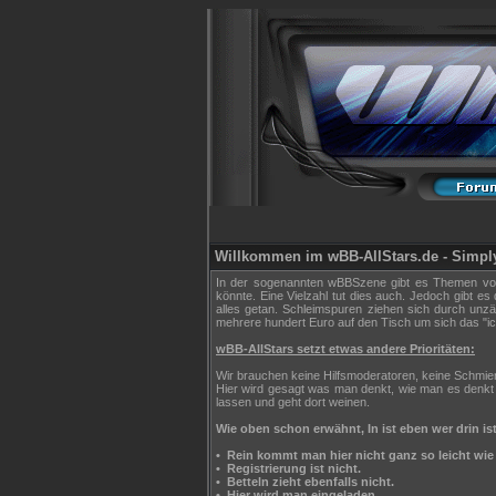
Willkommen im wBB-AllStars.de - Simply
In der sogenannten wBBSzene gibt es Themen von A
könnte. Eine Vielzahl tut dies auch. Jedoch gibt e
alles getan. Schleimspuren ziehen sich durch unz
mehrere hundert Euro auf den Tisch um sich das "ich 
wBB-AllStars setzt etwas andere Prioritäten:
Wir brauchen keine Hilfsmoderatoren, keine Schmie
Hier wird gesagt was man denkt, wie man es denkt
lassen und geht dort weinen.
Wie oben schon erwähnt, In ist eben wer drin ist
•
Rein kommt man hier nicht ganz so leicht wie 
•
Registrierung ist nicht.
•
Betteln zieht ebenfalls nicht.
•
Hier wird man eingeladen.