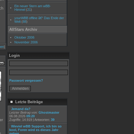
Ein neuer Stern am wBB-
ch
•
Himmel
(
21
)
yourWBB offline â€“ Das Ende der
•
Welt
(
88
)
AllStars Archiv
•
Oktober 2006
•
November 2006
ben
]
Login
Passwort vergessen?
Letzte Beiträge
Jemand da?
Letzter Beitrag von:
Ghostmaster
06.08.2026
09:20
er
Zugriffe: 14.919 | Antworten:
39
Wieviel wBB Support, ich bin so
kool, Foren wird es dieses Jahr
s
geben