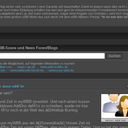
ig sicher sein zu können ( eine Garantie auf dauerhaften Zutritt ist jedoch auch dies nicht ).
r noch keine Einladung erhalten hat darf sich gern im entsprechenden Forenbereich bewer
g abgelehnt wird ( ja, das kann vorkommen, sogar ohne Angabe von Gründen ) wird sich zeig
nun beim großen wBB Motto das sich deckt mit dem wBB-AllStars Prinzip:
"In ist wer drin ist
wBB-Szene und News Foren/Blogs
Du die Möglichkeit, auf folgenden Webseiten zu suchen:
tlab.com
www.v-gn.de
www.wbb-treffen.de
com
www.wbbcoderforum.de
www.your-wbb.de
m:
about wBB`ler
.
ar sein?
 viel Zeit in myWBB investiert. Und nach einem kurzen
kleinere AddOns dafÃ¼r zu schreiben, wurde mir klar:
fÃ¼r mich in der Welt des â€žWoltlab Burning
s von myWBB aus der â€žSzeneâ€œâ€¦ Unsere Zeit ist
hÃ¶ne Zeit mit vielen HÃ¶hen, aber auch einigen Tiefen. Und so hat das ganz