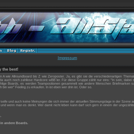
Impressum
 the best!
 wie Allroundboard bis Z wie Zeroposter. Ja, es gibt sie die verschiedenartigen Themat
s da auch noch zahllose Hardcore wBB`ler. Für diese Gruppe zählt nur eins: "In sein, dabei
ählige Boards, es werden Teampositionen gesammelt wie andere Menschen Briefmarken samm
bin wer" Feeling zu erkaufen. In ist eben wer drin ist. Oder so.
rseife und auch keine Meinungen die sich immer der aktuellen Stimmungslage in der Szene 
 und wenn man es denkt. Wer damit nicht leben kann darf sich gern in einem der ungezäh
.
in andere Boards.