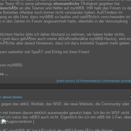
as Team fÃ¼r seine jahrelange
ehrenamtliche
TÃ¤tigkeit gegeben hat.
ankeschÃ¶n
an alle Teamer und Helfer auf myWBB. IHR habt das Forum zu d
ie Betreiber offenbar noch immer nicht verstanden haben. AuÃŸerdem im
ng an alle User, dass myWBB so lautlos und urplÃ¶tzlich verschwunden ist
 in den Jahren im Forum angesammelt hatte, ebenfalls in der Versumpfung
ichten Hacks bitte ich daher Abstand zu nehmen, wir haben leider nichts
abe (und dazu gehÃ¶ren auch meine â€žoffiziellenâ€œ myWBB-Hacks), wird es
 mÃ¶chte aber darauf hinweisen, dass ich dazu keinerlei Support mehr geben
rn weiterhin viel SpaÃŸ und Erfolg mit ihren Foren!
n von myWBB)
a ...
[
mehr lesen
|
16 Kommentar(e)
|
Kommentar schrei
m:
about Scene
.
g gegen das wbb3, Woltlab, das WSF, die neue Website, die Community oder
 mit keinem davon wirklich auseinander gesetzt habe. Ich bin im WSF nicht
nd ich nutze das wBB3 auch nicht. Eigentlich bin ich ein wBB lite 1-Fan, abe
[
]
 â€“ yourWBB â€“ hat kÃ¼rzlich die wBB2-Foren fÃ¼r alle Nutzer