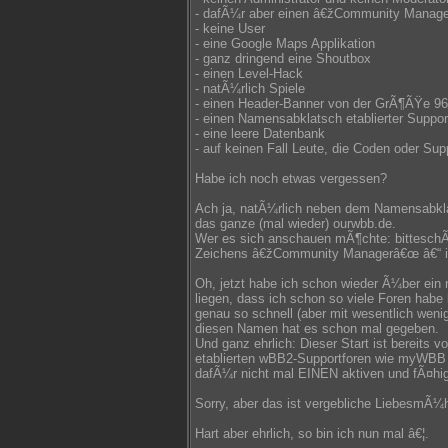
- dafÃ¼r aber einen â€žCommunity Manag
- keine User
- eine Google Maps Applikation
- ganz dringend eine Shoutbox
- einen Level-Hack
- natÃ¼rlich Spiele
- einen Header-Banner von der GrÃ¶ÃŸe 96
- einen Namensabklatsch etablierter Suppor
- eine leere Datenbank
- auf keinen Fall Leute, die Coden oder Su
Habe ich noch etwas vergessen?
Ach ja, natÃ¼rlich neben dem Namensabkla
das ganze (mal wieder) ourwbb.de.
Wer es sich anschauen mÃ¶chte: bitteschÃ¶
Zeichens â€žCommunity Managerâ€œ â€“ i
Oh, jetzt habe ich schon wieder Ã¼ber ein n
liegen, dass ich schon so viele Foren hab
genau so schnell (aber mit wesentlich wen
diesen Namen hat es schon mal gegeben.
Und ganz ehrlich: Dieser Start ist bereits 
etablierten wBB2-Supportforen wie myWB
dafÃ¼r nicht mal EINEN aktiven und fÃ¤hig
Sorry, aber das ist vergebliche LiebesmÃ¼h
Hart aber ehrlich, so bin ich nun mal â€¦.