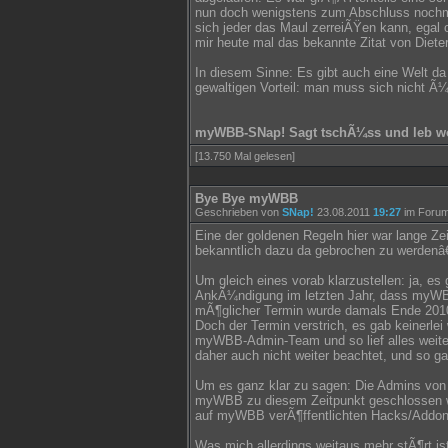
nun doch wenigstens zum Abschluss nochma
sich jeder das Maul zerreiÃŸen kann, egal 
mir heute mal das bekannte Zitat von Diete
In diesem Sinne: Es gibt auch eine Welt 
gewaltigen Vorteil: man muss sich nicht Ã
myWBB-SNap! Sagt tschÃ¼ss und leb wo
[13.750 Mal gelesen]
Bye Bye myWBB
Geschrieben von
SNap!
23.08.2011
19:27
im Foru
Eine der goldenen Regeln hier war lange Ze
bekanntlich dazu da gebrochen zu werdenâ
Um gleich eines vorab klarzustellen: ja,
AnkÃ¼ndigung im letzten Jahr, dass myWB
mÃ¶glicher Termin wurde damals Ende 201
Doch der Termin verstrich, es gab keinerle
myWBB-Admin-Team und so lief alles weite
daher auch nicht weiter beachtet, und so g
Um es ganz klar zu sagen: Die Admins von
myWBB zu diesem Zeitpunkt geschlossen wÃ
auf myWBB verÃ¶ffentlichten Hacks/Addon
Was mich allerdings weitaus mehr stÃ¶rt is