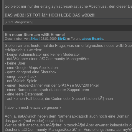
So bleibt mir nur der einzig zynisch-sarkastische Abschluss, den dieser Be
DAS wBB2 IST TOT â€“ HOCH LEBE DAS wBB2!!!
[7.171 Mal gelesen]
Ein neuer Stern am wBB-Himmel
Geschrieben von
SNap!
23.01.2009
18:42
im Forum:
about Boards
.
Stellen wir uns heute mal die Frage, was ein erfolgreiches neues wBB-Sup
erfolgreich zu werden:
- keinen Administrator und keinen Moderator
- dafÃ¼r aber einen â€žCommunity Managerâ€œ
- keine User
- eine Google Maps Applikation
- ganz dringend eine Shoutbox
- einen Level-Hack
- natÃ¼rlich Spiele
- einen Header-Banner von der GrÃ¶ÃŸe 960*200 Pixel
- einen Namensabklatsch etablierter Supportforen
- eine leere Datenbank
- auf keinen Fall Leute, die Coden oder Support bieten kÃ¶nnen
Habe ich noch etwas vergessen?
Ach ja, natÃ¼rlich neben dem Namensabklatsch auch noch eine Domain, d
das ganze (mal wieder) ourwbb.de.
Wer es sich anschauen mÃ¶chte: bitteschÃ¶n! Aber erwartet keinesfalls d
Zeichens â€žCommunity Managerâ€œ â€“ im Vorstellungsthema auf myW