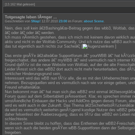
[13.162 Mal gelesen]
Totgesagte leben lÃ¤nger ...
Geschrieben von
SNap!
12.07.2010
23:00
im Forum:
about Scene
.
Nein, dies soll kein â€žBashingâ€œ-Beitrag gegen das wbb3, Woltlab, da
â€¦ oder â€¦ oder â€¦ werden.
Ich muss nÃ¤mlich gestehen, dass ich mich mit keinem davon wirklich au
aktiv und nicht in der Woltlab Community. Und ich nutze das wBB3 auch nic
das tut eigentlich auch nichts zur Sacheâ€¦ [
]
Das erste groÃŸe â€žalteâ€œ Supportforum â€“ yourWBB â€“ hat kÃ¼rzlic
freigeschaltet, das andere â€“ myWBB â€“ wird vermutlich nach interner 
Grund dafÃ¼r ist die neue Website von Woltlab, auf der die alte Freischal
Leider lÃ¤sst sich das wBB2 dort auch nicht mehr herunterladen, das dÃ¼r
wirklicher Hinderungsgrund sein.
Interessant wird das wBB nun fÃ¼r alle, die es mit den Urheberrechten 
nehmen. Bezugsquellen wird es vermutlich nach wie vor einige geben, und
Freund erhaltenâ€œ.
Nun bekommt man â€“ hat man sich das wBB2 erst einmal â€žbesorgtâ€œ
Forum quasi auf dem Silbertablett prÃ¤sentiert. Klar, es sprechen immer n
umstÃ¤ndliche Einbauen der Hacks und AddOns gegen dieses Forum, aber 
wird es wohl auch in der Zukunft. Das Thema â€žSicherheitslÃ¼ckenâ€œ is
da wird es vermutlich weiterhin genÃ¼gend kundige Nutzer des wBB2 geb
daher felsenfest der Ãœberzeugung, dass es fÃ¼r das wBB2 ein Leben na
schlechteste.
In diesem Sinne bleibt zu hoffen, dass das Entfernen der wBB2-Freischaltu
wenn sich auch die beiden groÃŸen wBB-Supportforen dann der SelbstgeiÃ
freigeben.