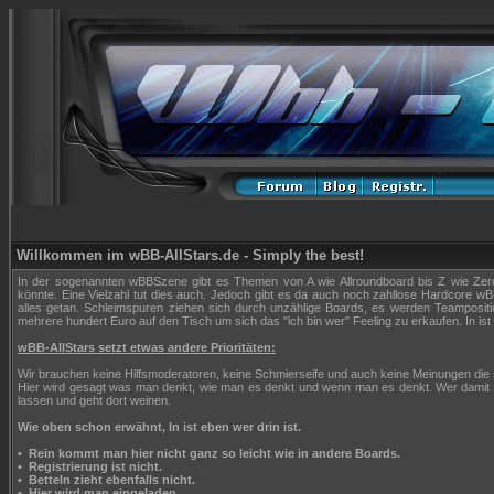
Willkommen im wBB-AllStars.de - Simply the best!
In der sogenannten wBBSzene gibt es Themen von A wie Allroundboard bis Z wie Zerop
könnte. Eine Vielzahl tut dies auch. Jedoch gibt es da auch noch zahllose Hardcore wBB
alles getan. Schleimspuren ziehen sich durch unzählige Boards, es werden Teampositi
mehrere hundert Euro auf den Tisch um sich das "ich bin wer" Feeling zu erkaufen. In ist 
wBB-AllStars setzt etwas andere Prioritäten:
Wir brauchen keine Hilfsmoderatoren, keine Schmierseife und auch keine Meinungen die
Hier wird gesagt was man denkt, wie man es denkt und wenn man es denkt. Wer damit n
lassen und geht dort weinen.
Wie oben schon erwähnt, In ist eben wer drin ist.
•
Rein kommt man hier nicht ganz so leicht wie in andere Boards.
•
Registrierung ist nicht.
•
Betteln zieht ebenfalls nicht.
•
Hier wird man eingeladen.