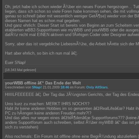
Oh, jetzt habe ich schon wieder Ã¼ber ein neues Forum hergezogen .. Tut m
liegen, dass ich schon so viele Foren habe kommen sehen, die mit vollmu
genau so schnell (aber mit wesentlich weniger GetÃ¶se) wieder von der B
diesen Namen hat es schon mal gegeben.
Und ganz ehrlich: Dieser Start ist bereits von Beginn an zum Scheitern ver
etablierten wBB2-Supportforen wie myWBB und yourWBB oder die ausge
dafÃ¼r nicht mal EINEN aktiven und fÃ¤higen Coder oder Designer aufwei
Sorry, aber das ist vergebliche LiebesmÃ¼he, die Arbeit hÃ¤tte sich der 
Hart aber ehrlich, so bin ich nun mal â€¦.
Euer SNap!
[18.343 Mal gelesen]
yourWBB offline â€“ Das Ende der Welt
Geschrieben von
SNap!
21.01.2009
18:46
im Forum:
Only AllStars
.
HIIIILFEEEEEE â€¦. Der Tag das JÃ¼ngsten Gerichts, der Tag des Endes 
Ums kurz zu machen: MERKT IHRS NOCH?!?
Habt ihr keine anderen Hobbies im so genannten â€žRealLifeâ€œ? Habt i
PC zu hÃ¤ngen keine anderen Freuden mehr?!?
Und das alles nur wegen eines â€žblÃ¶denâ€œ Supportforums??? (keine 
andere Supportforum auch schreiben, selbst Ã¼ber myWBB â€“ das ist jet
sich zu verstehen)
Also nochmals: Ein Forum ist offline ohne eine BegrÃ¼ndung abzuliefern 