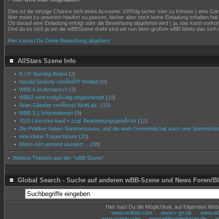
Dies ist die einzige Chance sich eines Accounts 100%ig sicher sein zu können ( eine Garant
Wer meint zu unserem Haufen zu passen, bisher aber noch keine Einladung erhalten hat
Ob darauf eine Einladung erfolgt oder die Bewerbung abgelehnt wird ( ja, das kann vor
Und da es sich ja um die wBBSzene dreht sind wir nun beim großen wBB Motto das sich 
Hier kannst Du Deine Bewerbung abgeben!
AllStars Szene Info
•
R.I.P. Burning Board
(
2
)
•
Harald Szekely verlÃ¤ÃŸt Woltlab
(
0
)
•
WBB 4 im Anmarsch
(
3
)
•
WBB2 wird endgÃ¼ltig eingestampft
(
19
)
•
Arian Glander verlÃ¤sst WoltLab..
(
15
)
•
WBB 3.1 Informationen
(
9
)
•
JGS-Lizenzen kauf = zzgl. BearbeitungsgebÃ¼hr
(
12
)
•
Die Politiker haben Sommerpause, und die wwb-Gemeinde hat auch eine Sommerloch
•
eine kleine Trauerminute
(
20
)
•
Wenn sich jemand wundert ...
(
38
)
•
Weitere Themen aus der "wBB Szene"
Global Search - Suche auf anderen wBB-Szene und News Foren/B
Hier hast Du die Möglichkeit, auf folgenden We
www.woltlab.com
www.v-gn.de
www.wbb
www.xundy.com
www.wbbcoderforum.de
w