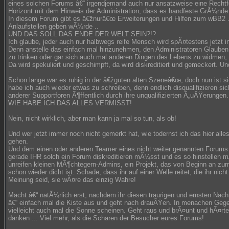
eines solchen Forums â€“ irgendjemand auch nur ansatzweise eine Rechtfe
Horizont mit dem Hinweis der Administration, dass es handfeste GrÃ¼nde 
In diesem Forum gibt es â€žnurâ€œ Erweiterungen und Hilfen zum wBB2 .. 
Anlaufstellen geben wÃ¼rde ..
UND DAS SOLL DAS ENDE DER WELT SEIN?!?
Ich glaube, jeder auch nur halbwegs reife Mensch wird spÃ¤testens jetzt 
Denn anstelle das einfach mal hinzunehmen, den Administratoren Glaube
zu trinken oder gar sich auch mal anderen Dingen des Lebens zu widmen,
Da wird spekuliert und geschimpft, da wird diskreditiert und gemeckert. 
Schon lange war es ruhig in der â€žguten alten Szeneâ€œ, doch nun ist sie
habe ich auch wieder etwas zu schreiben, denn endlich disqualifizieren s
anderer Supportforen Ã¶ffentlich durch ihre unqualifizierten Ã„uÃŸerungen.
WIE HABE ICH DAS ALLES VERMISST!
Nein, nicht wirklich, aber man kann ja mal so tun, als ob!
Und wer jetzt immer noch nicht gemerkt hat, wie todernst ich das hier alle
gehen.
Und dem einen oder anderen Teamer eines nicht weiter genannten Forum
gerade IHR solch ein Forum diskreditieren mÃ¼sst und es so hinstellen m
unreifen kleinen MÃ¶chtegern-Admins, ein Projekt, das von Beginn an zum
schon wieder dicht ist. Schade, dass ihr auf einer Welle reitet, die ihr nich
Meinung seid, sie wÃ¤re das einzig Wahre!
Macht â€“ natÃ¼rlich erst, nachdem ihr diesen traurigen und ernsten Nac
â€“ einfach mal die Kiste aus und geht nach drauÃŸen. In menachen Gege
vielleicht auch mal die Sonne scheinen. Geht raus und brÃ¤unt und hÃ¤rte
danken ... Viel mehr, als die Scharen der Besucher eures Forums!