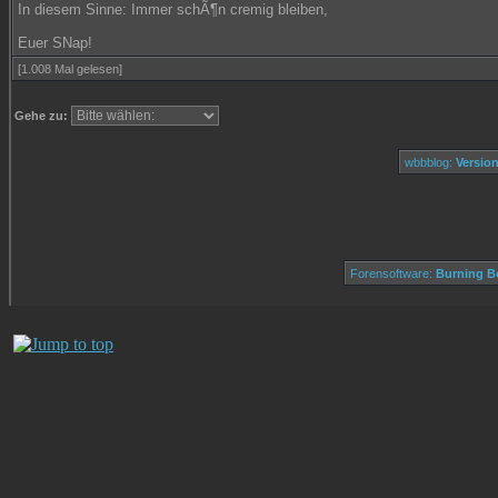
In diesem Sinne: Immer schÃ¶n cremig bleiben,
Euer SNap!
[1.008 Mal gelesen]
Gehe zu:
wbbblog:
Version
Forensoftware:
Burning Bo