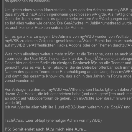
da gebrochen zu werdenâ€¦
Um gleich eines vorab klarzustellen: ja, es gab den Admins von myWBB 
dass myWBB natÃ¼rlich irgendwann geschlossen wÃ¼rde. Als mÃ¶gliche
Doch der Termin verstrich, es gab keinerlei weitere AnkÃ¼ndigungen od
so lief alles weiter wie gehabt. Die GerÃ¼chte im JubilÃ¤umsthread wurde
es auch keinerlei Reaktion seitens der Admins.
Um es ganz klar zu sagen: Die Admins von myWBB wurden von Woltlab in 
myWBB zu diesem Zeitpunkt geschlossen wÃ¼rde! Somit hatten wir auch k
auf myWBB verÃ¶ffentlichten Hacks/Addons oder der Themen durchzufÃ
Was mich allerdings weitaus mehr stÃ¶rt ist die Tatsache, dass es auch j
Team oder die User NOCH einen Dank an das Team fÃ¼r seine jahrelang
Daher hier an dieser Stelle ein
riesiges DankeschÃ¶n
an alle Teamer und
gemacht, was es war. Eine Tatsache, die die Betreiber offenbar noch im
Namen des ganzen Teams eine Entschuldigung an alle User, dass myWBB s
und damit das gesamte Know-How, das sich in den Jahren im Forum anges
verschwunden ist!
Von Anfragen zu den auf myWBB verÃ¶ffentlichten Hacks bitte ich daher A
davon. Alle Hacks, die ich geschrieben habe (und dazu gehÃ¶ren auch m
ab sofort auf wbbcoderforum.de geben. Ich mÃ¶chte aber darauf hinweisen
werde â€¦
Ich wÃ¼nsche allen wbb lite 1 und wBB2-Usern weiterhin viel SpaÃŸ und E
TschÃ¼ss, Euer SNap! (ehemaliger Admin von myWBB)
PS: Somit endet auch fÃ¼r mich eine Ã„ra ...