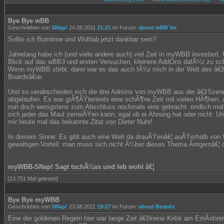
Bye Bye wBB
Geschrieben von
SNap!
24.08.2011
21:21
im Forum:
about wBB`ler
.
Sollte ich Burntime und Woltlab jetzt dankbar sein?
Jahrelang habe ich (und viele andere auch) viel Zeit in myWBB investiert
Blick auf das wBB3 und ersten Versuchen, kleinere AddOns dafÃ¼r zu schr
Wenn myWBB stirbt, dann war es das auch fÃ¼r mich in der Welt des â€ž
Boardsâ€œ.
Und so verabschieden sich die drei Admins von myWBB aus der â€žSzene
abgelaufen. Es war grÃ¶ÃŸtenteils eine schÃ¶ne Zeit mit vielen HÃ¶hen, 
nun doch wenigstens zum Abschluss nochmals eins gebracht: endlich mal
sich jeder das Maul zerreiÃŸen kann, egal ob er Ahnung hat oder nicht. Un
mir heute mal das bekannte Zitat von Dieter Nuhr!
In diesem Sinne: Es gibt auch eine Welt da drauÃŸenâ€¦ auÃŸerhalb von
gewaltigen Vorteil: man muss sich nicht Ã¼ber dieses Thema Ã¤rgernâ€¦ 
myWBB-SNap! Sagt tschÃ¼ss und leb wohl â€¦
[13.751 Mal gelesen]
Bye Bye myWBB
Geschrieben von
SNap!
23.08.2011
19:27
im Forum:
about Boards
.
Eine der goldenen Regeln hier war lange Zeit â€žkeine Kritik am ErnÃ¤hre