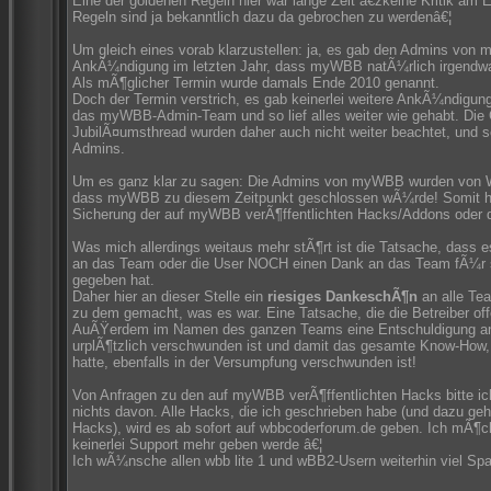
Eine der goldenen Regeln hier war lange Zeit â€žkeine Kritik am
Regeln sind ja bekanntlich dazu da gebrochen zu werdenâ€¦
Um gleich eines vorab klarzustellen: ja, es gab den Admins vo
AnkÃ¼ndigung im letzten Jahr, dass myWBB natÃ¼rlich irgend
Als mÃ¶glicher Termin wurde damals Ende 2010 genannt.
Doch der Termin verstrich, es gab keinerlei weitere AnkÃ¼ndigun
das myWBB-Admin-Team und so lief alles weiter wie gehabt. Di
JubilÃ¤umsthread wurden daher auch nicht weiter beachtet, und so
Admins.
Um es ganz klar zu sagen: Die Admins von myWBB wurden von Wol
dass myWBB zu diesem Zeitpunkt geschlossen wÃ¼rde! Somit hatt
Sicherung der auf myWBB verÃ¶ffentlichten Hacks/Addons oder
Was mich allerdings weitaus mehr stÃ¶rt ist die Tatsache, dass e
an das Team oder die User NOCH einen Dank an das Team fÃ¼r 
gegeben hat.
Daher hier an dieser Stelle ein
riesiges DankeschÃ¶n
an alle Te
zu dem gemacht, was es war. Eine Tatsache, die die Betreiber of
AuÃŸerdem im Namen des ganzen Teams eine Entschuldigung an 
urplÃ¶tzlich verschwunden ist und damit das gesamte Know-How,
hatte, ebenfalls in der Versumpfung verschwunden ist!
Von Anfragen zu den auf myWBB verÃ¶ffentlichten Hacks bitte ic
nichts davon. Alle Hacks, die ich geschrieben habe (und dazu 
Hacks), wird es ab sofort auf wbbcoderforum.de geben. Ich mÃ¶ch
keinerlei Support mehr geben werde â€¦
Ich wÃ¼nsche allen wbb lite 1 und wBB2-Usern weiterhin viel Spa