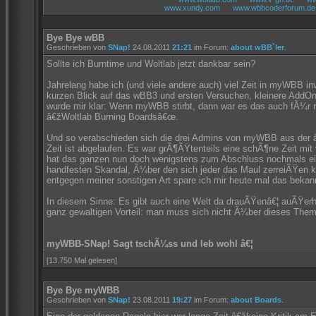
www.xundy.com
www.wbbcoderforum.de
Bye Bye wBB
Geschrieben von
SNap!
24.08.2011
21:21
im Forum:
about wBB`ler
.
Sollte ich Burntime und Woltlab jetzt dankbar sein?
Jahrelang habe ich (und viele andere auch) viel Zeit in myWBB in
kurzen Blick auf das wBB3 und ersten Versuchen, kleinere AddO
wurde mir klar: Wenn myWBB stirbt, dann war es das auch fÃ¼r m
â€žWoltlab Burning Boardsâ€œ.
Und so verabschieden sich die drei Admins von myWBB aus der
Zeit ist abgelaufen. Es war grÃ¶ÃŸtenteils eine schÃ¶ne Zeit mit
hat das ganzen nun doch wenigstens zum Abschluss nochmals ein
handfesten Skandal, Ã¼ber den sich jeder das Maul zerreiÃŸen ka
entgegen meiner sonstigen Art spare ich mir heute mal das bekann
In diesem Sinne: Es gibt auch eine Welt da drauÃŸenâ€¦ auÃŸer
ganz gewaltigen Vorteil: man muss sich nicht Ã¼ber dieses Them
myWBB-SNap! Sagt tschÃ¼ss und leb wohl â€¦
[13.750 Mal gelesen]
Bye Bye myWBB
Geschrieben von
SNap!
23.08.2011
19:27
im Forum:
about Boards
.