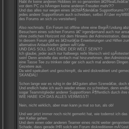
Habt ihr keine anderen Hobbies im so genannten â€žRealLifeâ€œ
vor dem PC zu hÃ¤ngen keine anderen Freuden mehr?!?
Und das alles nur wegen eines â€žblÃ¶denâ€œ Supportforums???
jedes andere Supportforum auch schreiben, selbst Ã¼ber myWBB â€
des Forums an sich zu verstehen)
Also nochmals: Ein Forum ist offline ohne eine BegrÃ¼ndung abzu
Besuchern eines solchen Forums â€“ irgendjemand auch nur ansat
ohne zeitlichen Horizont mit dem Hinweis der Administration, da
In diesem Forum gibt es â€žnurâ€œ Erweiterungen und Hilfen zum
alternative Anlaufstellen geben wÃ¼rde ..
UND DAS SOLL DAS ENDE DER WELT SEIN?!?
Ich glaube, jeder auch nur halbwegs reife Mensch wird spÃ¤teste
sein! Denn anstelle das einfach mal hinzunehmen, den Administr
eine Tasse Tee zu trinken oder gar sich auch mal anderen Dinge
Gezetere aus.
Da wird spekuliert und geschimpft, da wird diskreditiert und geme
SKANDAL!
Schon lange war es ruhig in der â€žguten alten Szeneâ€œ, doch nu
Und endlich habe ich auch wieder etwas zu schreiben, denn endlic
sogar Teammitglieder anderer Supportforen Ã¶ffentlich durch ihre
WIE HABE ICH DAS ALLES VERMISST!
Nein, nicht wirklich, aber man kann ja mal so tun, als ob!
Und wer jetzt immer noch nicht gemerkt hat, wie todernst ich das 
den Keller gehen.
Und dem einen oder anderen Teamer eines nicht weiter genannte
Schade, dass gerade IHR solch ein Forum diskreditieren mÃ¼sst 