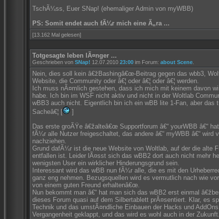
TschÃ¼ss, Euer SNap! (ehemaliger Admin von myWBB)
PS: Somit endet auch fÃ¼r mich eine Ã„ra ...
[13.162 Mal gelesen]
Totgesagte leben lÃ¤nger ...
Geschrieben von
SNap!
12.07.2010
23:00
im Forum:
about Scene
.
Nein, dies soll kein â€žBashingâ€œ-Beitrag gegen das wbb3, Wol
Website, die Community oder â€¦ oder â€¦ oder â€¦ werden.
Ich muss nÃ¤mlich gestehen, dass ich mich mit keinem davon wir
habe. Ich bin im WSF nicht aktiv und nicht in der Woltlab Commun
wBB3 auch nicht. Eigentlich bin ich ein wBB lite 1-Fan, aber das t
Sacheâ€¦ [
]
Das erste groÃŸe â€žalteâ€œ Supportforum â€“ yourWBB â€“ hat
fÃ¼r alle Nutzer freigeschaltet, das andere â€“ myWBB â€“ wird 
nachziehen.
Grund dafÃ¼r ist die neue Website von Woltlab, auf der die alte
entfallen ist. Leider lÃ¤sst sich das wBB2 dort auch nicht mehr h
wenigsten User ein wirklicher Hinderungsgrund sein.
Interessant wird das wBB nun fÃ¼r alle, die es mit den Urheber
ganz eng nehmen. Bezugsquellen wird es vermutlich nach wie vor 
von einem guten Freund erhaltenâ€œ.
Nun bekommt man â€“ hat man sich das wBB2 erst einmal â€žbe
dieses Forum quasi auf dem Silbertablett prÃ¤sentiert. Klar, es s
Technik und das umstÃ¤ndliche Einbauen der Hacks und AddOns g
Vergangenheit geklappt, und das wird es wohl auch in der Zukun