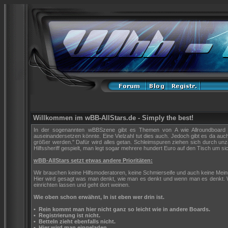
Willkommen im wBB-AllStars.de - Simply the best!
In der sogenannten wBBSzene gibt es Themen von A wie Allroundboard bi
auseinandersetzen könnte. Eine Vielzahl tut dies auch. Jedoch gibt es da auch
größer werden." Dafür wird alles getan. Schleimspuren ziehen sich durch 
Hilfssheriff gespielt, man legt sogar mehrere hundert Euro auf den Tisch um sich
wBB-AllStars setzt etwas andere Prioritäten:
Wir brauchen keine Hilfsmoderatoren, keine Schmierseife und auch keine Mei
Hier wird gesagt was man denkt, wie man es denkt und wenn man es denkt. 
einrichten lassen und geht dort weinen.
Wie oben schon erwähnt, In ist eben wer drin ist.
•
Rein kommt man hier nicht ganz so leicht wie in andere Boards.
•
Registrierung ist nicht.
•
Betteln zieht ebenfalls nicht.
•
Hier wird man eingeladen.