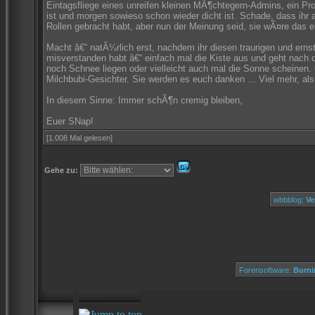
Eintagsfliege eines unreifen kleinen MÃ¶chtegern-Admins, ein Pro
ist und morgen sowieso schon wieder dicht ist. Schade, dass ihr auf
Rollen gebracht habt, aber nun der Meinung seid, sie wÃ¤re das e
Macht â€“ natÃ¼rlich erst, nachdem ihr diesen traurigen und ern
misverstanden habt â€“ einfach mal die Kiste aus und geht nach
noch Schnee liegen oder vielleicht auch mal die Sonne scheinen.
Milchbubi-Gesichter. Sie werden es euch danken ... Viel mehr, a
In diesem Sinne: Immer schÃ¶n cremig bleiben,
Euer SNap!
[1.008 Mal gelesen]
Gehe zu:
wbbblog:
Ve
Forensoftware:
Burni