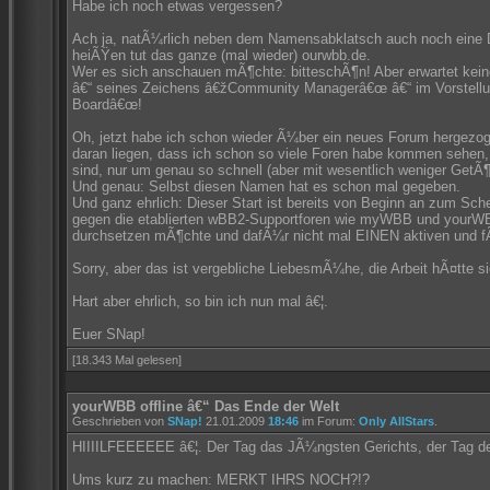
Habe ich noch etwas vergessen?
Ach ja, natÃ¼rlich neben dem Namensabklatsch auch noch eine D
heiÃŸen tut das ganze (mal wieder) ourwbb.de.
Wer es sich anschauen mÃ¶chte: bitteschÃ¶n! Aber erwartet kein
â€“ seines Zeichens â€žCommunity Managerâ€œ â€“ im Vorstell
Boardâ€œ!
Oh, jetzt habe ich schon wieder Ã¼ber ein neues Forum hergezogen 
daran liegen, dass ich schon so viele Foren habe kommen sehen,
sind, nur um genau so schnell (aber mit wesentlich weniger GetÃ
Und genau: Selbst diesen Namen hat es schon mal gegeben.
Und ganz ehrlich: Dieser Start ist bereits von Beginn an zum Schei
gegen die etablierten wBB2-Supportforen wie myWBB und yourW
durchsetzen mÃ¶chte und dafÃ¼r nicht mal EINEN aktiven und fÃ
Sorry, aber das ist vergebliche LiebesmÃ¼he, die Arbeit hÃ¤tte 
Hart aber ehrlich, so bin ich nun mal â€¦.
Euer SNap!
[18.343 Mal gelesen]
yourWBB offline â€“ Das Ende der Welt
Geschrieben von
SNap!
21.01.2009
18:46
im Forum:
Only AllStars
.
HIIIILFEEEEEE â€¦. Der Tag das JÃ¼ngsten Gerichts, der Tag de
Ums kurz zu machen: MERKT IHRS NOCH?!?