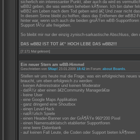
sicherlich ein interessanter Punkt, aber auch da wird es vermutl
wBB2 geben, die was werden beheben kÃ¶nnen. Ich bin daher fe
wBB2 ein Leben nach dem Tod geben wird â€¦ Und zwar nicht das
In diesem Sinne bleibt zu hoffen, dass das Entfernen der wBB2-F
hinter war, wenn sich auch die beiden groÃŸen wBB-Supportforen
Support fÃ¼r alle freigeben.
So bleibt mir nur der einzig zynisch-sarkastische Abschluss, den 
DAS wBB2 IST TOT â€“ HOCH LEBE DAS wBB2!!!
[7.171 Mal gelesen]
Ein neuer Stern am wBB-Himmel
Geschrieben von
SNap!
23.01.2009
18:42
im Forum:
about Boards
.
Stellen wir uns heute mal die Frage, was ein erfolgreiches neues
braucht, um eben erfolgreich zu werden:
- keinen Administrator und keinen Moderator
- dafÃ¼r aber einen â€žCommunity Managerâ€œ
- keine User
- eine Google Maps Applikation
- ganz dringend eine Shoutbox
- einen Level-Hack
- natÃ¼rlich Spiele
- einen Header-Banner von der GrÃ¶ÃŸe 960*200 Pixel
- einen Namensabklatsch etablierter Supportforen
- eine leere Datenbank
- auf keinen Fall Leute, die Coden oder Support bieten kÃ¶nnen