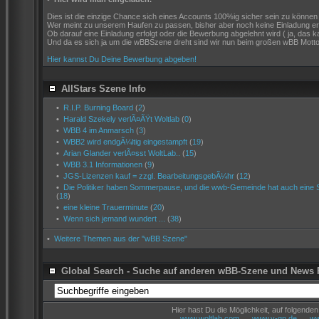
Dies ist die einzige Chance sich eines Accounts 100%ig sicher sein zu können ( 
Wer meint zu unserem Haufen zu passen, bisher aber noch keine Einladung er
Ob darauf eine Einladung erfolgt oder die Bewerbung abgelehnt wird ( ja, da
Und da es sich ja um die wBBSzene dreht sind wir nun beim großen wBB Motto 
Hier kannst Du Deine Bewerbung abgeben!
AllStars Szene Info
•
R.I.P. Burning Board
(
2
)
•
Harald Szekely verlÃ¤ÃŸt Woltlab
(
0
)
•
WBB 4 im Anmarsch
(
3
)
•
WBB2 wird endgÃ¼ltig eingestampft
(
19
)
•
Arian Glander verlÃ¤sst WoltLab..
(
15
)
•
WBB 3.1 Informationen
(
9
)
•
JGS-Lizenzen kauf = zzgl. BearbeitungsgebÃ¼hr
(
12
)
•
Die Politiker haben Sommerpause, und die wwb-Gemeinde hat auch eine 
(
18
)
•
eine kleine Trauerminute
(
20
)
•
Wenn sich jemand wundert ...
(
38
)
•
Weitere Themen aus der "wBB Szene"
Global Search - Suche auf anderen wBB-Szene und News 
Hier hast Du die Möglichkeit, auf folgend
www.woltlab.com
www.v-gn.de
ww