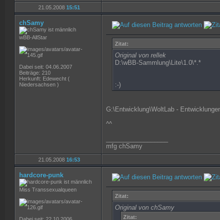
21.05.2008
15:51
chSamy
wBB-AllStar
Zitat:
Original von rellek
D:\wBB-Sammlung\Lite\1.0\*.*
Dabei seit: 04.06.2007
Beiträge: 210
Herkunft: Edewecht (
:-)
Niedersachsen )
G:\Entwicklung\WoltLab - Entwicklungen
^^
__________________
mfg chSamy
21.05.2008
16:53
hardcore-punk
Miss Transsexualqueen
Zitat:
Original von chSamy
Zitat:
Dabei seit: 22.10.2006