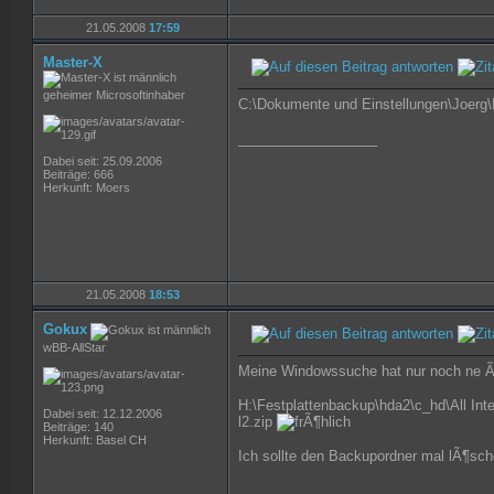
21.05.2008
17:59
Master-X
geheimer Microsoftinhaber
C:\Dokumente und Einstellungen\Joerg
__________________
Dabei seit: 25.09.2006
Beiträge: 666
Herkunft: Moers
21.05.2008
18:53
Gokux
wBB-AllStar
Meine Windowssuche hat nur noch ne Ã
H:\Festplattenbackup\hda2\c_hd\All Int
Dabei seit: 12.12.2006
l2.zip
Beiträge: 140
Herkunft: Basel CH
Ich sollte den Backupordner mal lÃ¶sc
__________________