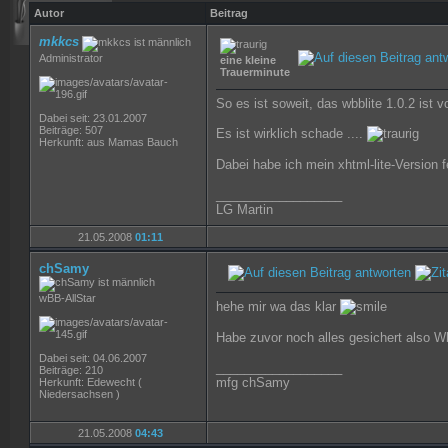
Autor
Beitrag
mkkcs
Administrator
eine kleine
Trauerminute
So es ist soweit, das wbblite 1.0.2 ist 
Dabei seit: 23.01.2007
Beiträge: 507
Es ist wirklich schade ....
Herkunft: aus Mamas Bauch
Dabei habe ich mein xhtml-lite-Version fe
__________________
LG Martin
21.05.2008
01:11
chSamy
wBB-AllStar
hehe mir wa das klar
Habe zuvor noch alles gesichert also W
Dabei seit: 04.06.2007
__________________
Beiträge: 210
mfg chSamy
Herkunft: Edewecht (
Niedersachsen )
21.05.2008
04:43