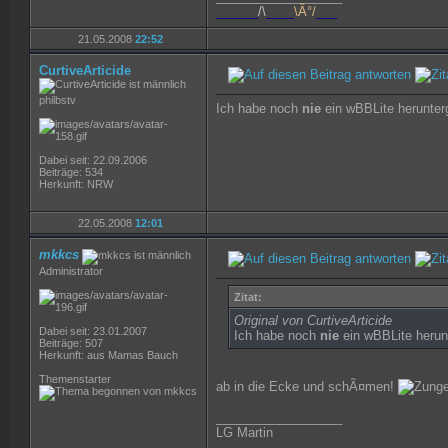
______
/\
____
\Â°/
___
21.05.2008
22:52
CurtiveArticide
philbstv
Ich habe noch
nie
ein wBBLite herunter
Dabei seit: 22.09.2006
Beiträge: 534
Herkunft: NRW
22.05.2008
12:01
mkkcs
Administrator
Zitat:
Original von CurtiveArticide
Dabei seit: 23.01.2007
Ich habe noch
nie
ein wBBLite herun
Beiträge: 507
Herkunft: aus Mamas Bauch
Themenstarter
ab in die Ecke und schÃ¤men!
__________________
LG Martin