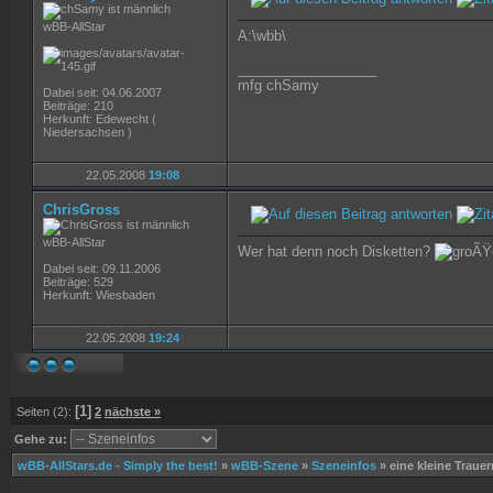
wBB-AllStar
A:\wbb\
__________________
mfg chSamy
Dabei seit: 04.06.2007
Beiträge: 210
Herkunft: Edewecht (
Niedersachsen )
22.05.2008
19:08
ChrisGross
wBB-AllStar
Wer hat denn noch Disketten?
Dabei seit: 09.11.2006
Beiträge: 529
Herkunft: Wiesbaden
22.05.2008
19:24
[1]
Seiten (2):
2
nächste »
Gehe zu:
wBB-AllStars.de - Simply the best!
»
wBB-Szene
»
Szeneinfos
»
eine kleine Traue