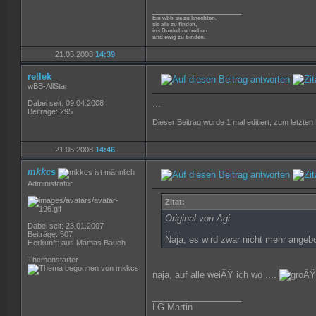
__________________
Ein wbb sie zu knechten,
sie alle zu finden,
ins Dunkel zu treiben
und ewig zu binden.
21.05.2008
14:39
rellek
wBB-AllStar
...
Dabei seit: 09.04.2008
Beiträge: 295
Dieser Beitrag wurde 1 mal editiert, zum letzten
21.05.2008
14:46
mkkcs
Administrator
Zitat:
Original von Agi
Dabei seit: 23.01.2007
..
Beiträge: 507
Naja, es wird zwar nicht mehr ange
Herkunft: aus Mamas Bauch
Themenstarter
naja, auf alle weiÃŸ ich wo ....
__________________
LG Martin