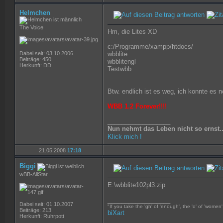
Helmchen
The Voice
Hm, die Lites XD
c:/Programme/xampp/htdocs/
Dabei seit: 03.10.2006
wbblite
Beiträge: 450
wbblitengl
Herkunft: DD
Testwbb
Btw. endlich ist es weg, ich konnte es n
WBB 1.2 Forever!!!!
__________________
Nun nehmt das Leben nicht so ernst.
Klick mich !
21.05.2008
17:18
Biggi
wBB-AllStar
E:\wbblite102pl3.zip
__________________
Dabei seit: 01.10.2007
"If you take the 'gh' of 'enough', the 'o' of 'women' 
Beiträge: 213
biXart
Herkunft: Ruhrpott