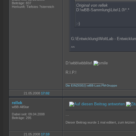
Beiträge: 837
Original von rellek
Herkunft: Tiefstes ?sterreich
D:\wBB-Sammlung\Lite\1.0\*.*
:-)
G:\Entwicklung\WoltLab - Entwicklun
^^
D:\wbb\wbblite\
R.I.P.!
__________________
Die EINZIGE(!) wBB-Last.FM-Gruppe
21.05.2008
17:02
rellek
wBB-AllStar
...
Dabei seit: 09.04.2008
Beiträge: 295
Dieser Beitrag wurde 1 mal editiert, zum letzten
21.05.2008
17:10