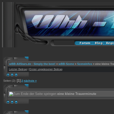
wBB-AllStars.de - Simply the best!
»
wBB-Szene
»
Szeneinfos
»
eine kleine T
Letzter Beitrag
|
Erster ungelesener Beitrag
[1]
Seiten (2):
2
nächste »
eine kleine Trauerminute