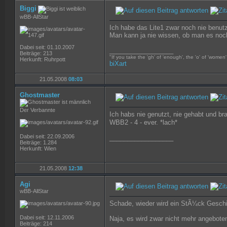
Biggi
wBB-AllStar
Ich habe das Lite1 zwar noch nie benut
Man kann ja nie wissen, ob man es noc
Dabei seit: 01.10.2007
__________________
Beiträge: 213
"If you take the 'gh' of 'enough', the 'o' of 'women' 
Herkunft: Ruhrpott
biXart
21.05.2008
08:03
Ghostmaster
Der Verbannte
Ich habs nie genutzt, nie gehabt und br
WBB2 - 4 - ever. *lach*
Dabei seit: 22.09.2006
__________________
Beiträge: 1.284
Herkunft: Wien
21.05.2008
12:38
Agi
wBB-AllStar
Schade, wieder wird ein StÃ¼ck Geschi
Dabei seit: 12.11.2006
Naja, es wird zwar nicht mehr angebot
Beiträge: 214