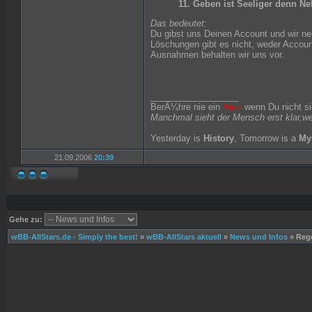
11. Geben ist Seeliger denn N
Das bedeutet:
Du gibst uns Deinen Account und wir neh
Löschungen gibt es nicht, weder Accoun
Ausnahmen behalten wir uns vor.
__________________
BerÃ¼hre nie ein
Herz
wenn Du nicht si
Manchmal sieht der Mensch erst klar,w
Yesterday is
History
, Tomorrow is a
My
21.09.2006
20:39
Gehe zu:
wBB-AllStars.de - Simply the best!
»
wBB-AllStars aktuell
»
News und Infos
»
Rege