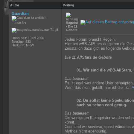
Autor
Beitrag
Guardian
I`m on fire
Regeln!
- Die 11
Gebote
Dabei seit: 19.09.2006
Jedes Forum braucht Regeln.
Beiträge: 833
Hier bei wBB-AllStars.de gelten die Ge
Herkunft: NRW
Zusätzlich dazu gibt es folgende Gebote
Die 11 AllStars.de Gebote
01. Wir sind die wBB-AllStars,
Das bedeutet:
Es ist egal was andere User behaupten,
Wem das nicht gefällt, hier ist die Tür:
A
02. Du sollst keine Spekulatio
auch so schon cool genug.
Das bedeutet:
Die wenigsten Kleingeister werden schn
könnt.
Cool sind wir sowieso, sonst würde es
Mythos nicht ebenbürtig.