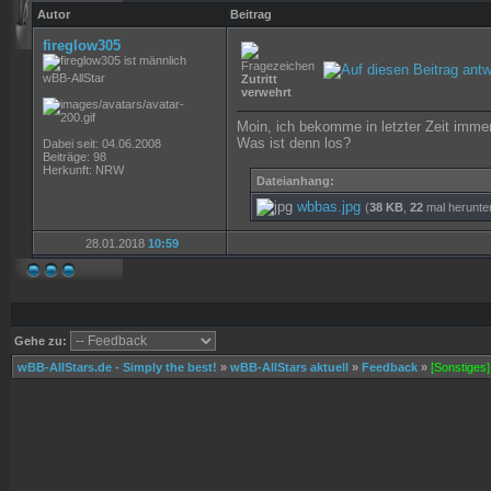
Autor
Beitrag
fireglow305
wBB-AllStar
Zutritt
verwehrt
Moin, ich bekomme in letzter Zeit imme
Was ist denn los?
Dabei seit: 04.06.2008
Beiträge: 98
Herkunft: NRW
Dateianhang:
wbbas.jpg
(
38 KB
,
22
mal herunte
28.01.2018
10:59
Gehe zu:
wBB-AllStars.de - Simply the best!
»
wBB-AllStars aktuell
»
Feedback
»
[Sonstiges]