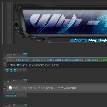
wBB-AllStars.de - Simply the best!
»
wBB-AllStars aktuell
»
Feedback
»
[Sonsti
Letzter Beitrag
|
Erster ungelesener Beitrag
Zutritt verwehrt