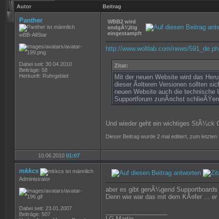
Autor
Beitrag
Panther
WBB2 wird
endgÃ¼ltig
eingestampft
wBB-AllStar
http://www.woltlab.com/news/591_de.ph
Dabei seit: 30.04.2010
Zitat:
Beiträge: 58
Herkunft: Ruhrgebiet
Mit der neuen Website wird das Heru
dieser Ã¤lteren Versionen sollten s
neuen Website auch die technische U
Supportforum zunÃ¤chst schlieÃŸen 
Und wieder geht ein wichtiges StÃ¼ck 
Dieser Beitrag wurde 2 mal editiert, zum letzte
10.06.2010
01:07
mkkcs
Administrator
aber es gibt genÃ¼gend Supportboards d
Denn wie war das mit dem KÃ¤fer ... er l
Dabei seit: 23.01.2007
__________________
Beiträge: 507
LG Martin