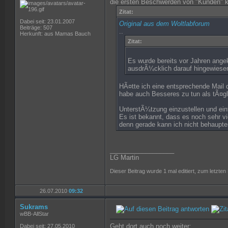
die ersten Beschwerden von "Kunden"
Zitat:
Dabei seit: 23.01.2007
Original aus dem Woltlabforum
Beiträge: 507
..
Herkunft: aus Mamas Bauch
Zitat:
Es wurde bereits vor Jahren ange
ausdrÃ¼cklich darauf hingewiesen
HÃ¤tte ich eine entsprechende Mail 
habe auch Besseres zu tun als tÃ¤gl
UnterstÃ¼tzung einzustellen und ein
Es ist bekannt, dass es noch sehr vi
denn gerade kann ich nicht behaupt
__________________
LG Martin
Dieser Beitrag wurde 1 mal editiert, zum letzt
26.07.2010
09:32
Sukrams
wBB-AllStar
Geht dort auch noch weiter:
Dabei seit: 27.05.2010