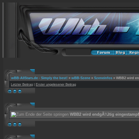
wBB-AllStars.de - Simply the best!
»
wBB-Szene
»
Szeneinfos
»
WBB2 wird en
Letzter Beitrag
|
Erster ungelesener Beitrag
WBB2 wird endgÃ¼ltig eingestampf