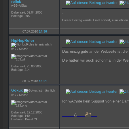
rellek
wBB-AllStar
...
Dabei seit: 09.04.2008
Beiträge: 295
Dieser Beitrag wurde 1 mal editiert, zum letzten
07.07.2010
14:30
HipHopRulez
wBB-AllStar
Das einzig gute an der Webseite ist die
Die hatten wir auch schonmal in der Wer
Dabei seit: 23.06.2008
__________________
Beiträge: 214
08.07.2010
16:51
Gokux
wBB-AllStar
Ich wÃ¼rde kein Support von einer Dame 
__________________
Dabei seit: 12.12.2006
______
/\
____
\Â°/
___
Beiträge: 140
Herkunft: Basel CH