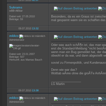
09.07.2010
02:37
Sukrams
wBB-AllStar
Besonders, da es ein Graus ist zwische
Dabei seit: 27.05.2010
Beiträge: 59
mal gespannt wann sie es schaffen das 
09.07.2010
13:32
mkkcs
Administrator
Oder was auch schÃ¶n ist, das man wa
erst die Standard-Meldung "nicht bestÃ¤t
wenn man ein Bug gemeldet hat, der dann
Dabei seit: 23.01.2007
obwohl er da war, und dann abgestellt w
Beiträge: 507
Herkunft: aus Mamas Bauch
soviel zu Firmenpolitik, und Kundenaus
Denn wie war das?
Woltlab wÃ¤re ohne die groÃŸe AnhÃ¤ng
__________________
LG Martin
09.07.2010
13:38
mkkcs
Administrator