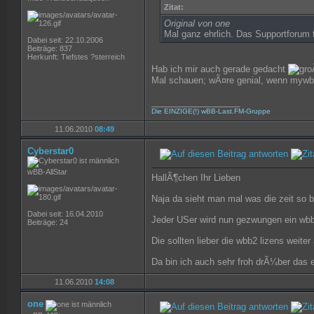
Zitat:
Original von one
Mal ganz ehrlich. Das Supportforum 
Dabei seit: 22.10.2006
Beiträge: 837
Herkunft: Tiefstes ?sterreich
Hab ich mir auch gerade gedacht
Mal schauen; wÃ¤re genial, wenn mywb
__________________
Die EINZIGE(!) wBB-Last.FM-Gruppe
11.06.2010
08:49
Cyberstar0
wBB-AllStar
HallÃ¶chen Ihr Lieben
Naja da sieht man mal was die zeit so 
Dabei seit: 16.04.2010
Jeder USer wird nun gezwungen ein wbb3 z
Beiträge: 24
Die sollten lieber die wbb2 lizens weite
Da bin ich auch sehr froh drÃ¼ber das e
11.06.2010
14:08
one