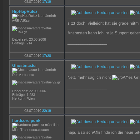
08.07.2010
17:19
HipHopRulez
wBB-AllStar
sitzt doch, vielleicht hat sie grade mit
Ansonsten kann ich ihr ja Support gebe
Dabei seit: 23.06.2008
__________________
Beiträge: 214
08.07.2010
17:28
Ghostmaster
Der Verbannte
Nett, mehr sag ich nicht
__________________
Dabei seit: 22.09.2006
Beiträge: 1.283
Herkunft: Wien
08.07.2010
22:19
hardcore-punk
Miss Transsexualqueen
naja, also schÃ¶n finde ich die neue Sit