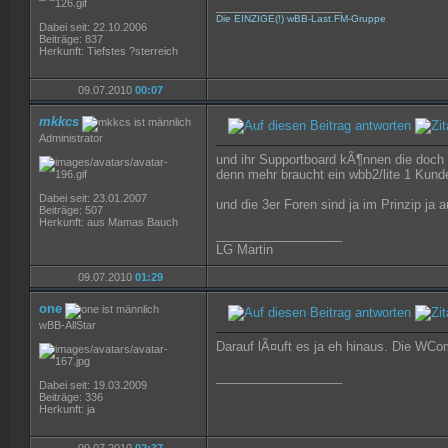
__________________
Die EINZIGE(!) wBB-Last.FM-Gruppe
Dabei seit: 22.10.2006
Beiträge: 837
Herkunft: Tiefstes ?sterreich
09.07.2010
00:07
mkkcs
Administrator
und ihr Supportboard kÃ¶nnen die doch i
denn mehr braucht ein wbb2/lite 1 Kund
Dabei seit: 23.01.2007
und die 3er Foren sind ja im Prinzip ja 
Beiträge: 507
Herkunft: aus Mamas Bauch
__________________
LG Martin
09.07.2010
01:29
one
wBB-AllStar
Darauf lÃ¤uft es ja eh hinaus. Die WCom
__________________
Dabei seit: 19.03.2009
Beiträge: 336
Herkunft: ja