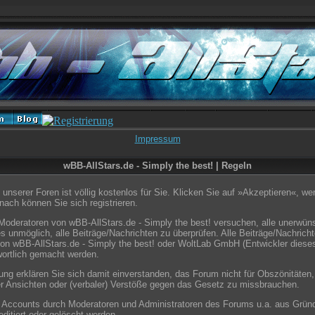
Impressum
wBB-AllStars.de - Simply the best! | Regeln
unserer Foren ist völlig kostenlos für Sie. Klicken Sie auf »Akzeptieren«, w
ach können Sie sich registrieren.
Moderatoren von wBB-AllStars.de - Simply the best! versuchen, alle unerwün
s unmöglich, alle Beiträge/Nachrichten zu überprüfen. Alle Beiträge/Nachrich
on wBB-AllStars.de - Simply the best! oder WoltLab GmbH (Entwickler diese
wortlich gemacht werden.
ung erklären Sie sich damit einverstanden, das Forum nicht für Obszönitäten,
er Ansichten oder (verbaler) Verstöße gegen das Gesetz zu missbrauchen.
e Accounts durch Moderatoren und Administratoren des Forums u.a. aus Grün
ditiert oder gelöscht werden.