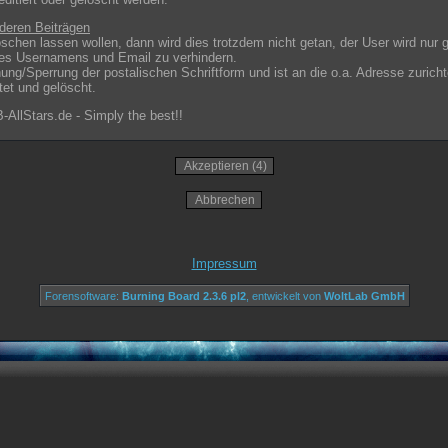
deren Beiträgen
öschen lassen wollen, dann wird dies trotzdem nicht getan, der User wird nur 
es Usernamens und Email zu verhindern.
ung/Sperrung der postalischen Schriftform und ist an die o.a. Adresse zurich
tet und gelöscht.
llStars.de - Simply the best!!
Impressum
Forensoftware:
Burning Board 2.3.6 pl2
, entwickelt von
WoltLab GmbH