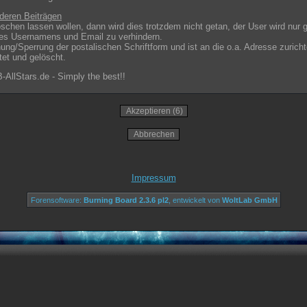
deren Beiträgen
öschen lassen wollen, dann wird dies trotzdem nicht getan, der User wird nur 
es Usernamens und Email zu verhindern.
ung/Sperrung der postalischen Schriftform und ist an die o.a. Adresse zurich
tet und gelöscht.
llStars.de - Simply the best!!
Impressum
Forensoftware:
Burning Board 2.3.6 pl2
, entwickelt von
WoltLab GmbH