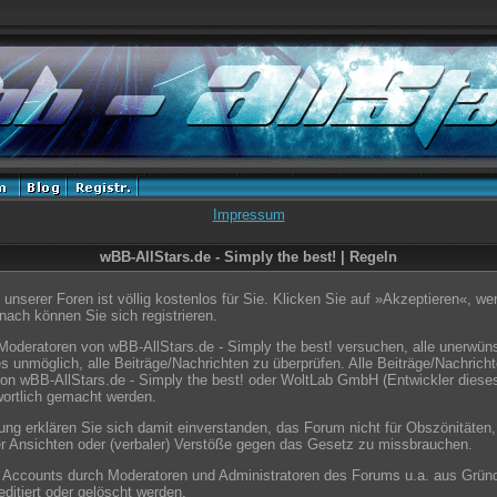
Impressum
wBB-AllStars.de - Simply the best! | Regeln
unserer Foren ist völlig kostenlos für Sie. Klicken Sie auf »Akzeptieren«, w
ach können Sie sich registrieren.
Moderatoren von wBB-AllStars.de - Simply the best! versuchen, alle unerwün
s unmöglich, alle Beiträge/Nachrichten zu überprüfen. Alle Beiträge/Nachrich
on wBB-AllStars.de - Simply the best! oder WoltLab GmbH (Entwickler diese
wortlich gemacht werden.
ung erklären Sie sich damit einverstanden, das Forum nicht für Obszönitäten,
er Ansichten oder (verbaler) Verstöße gegen das Gesetz zu missbrauchen.
e Accounts durch Moderatoren und Administratoren des Forums u.a. aus Grün
ditiert oder gelöscht werden.