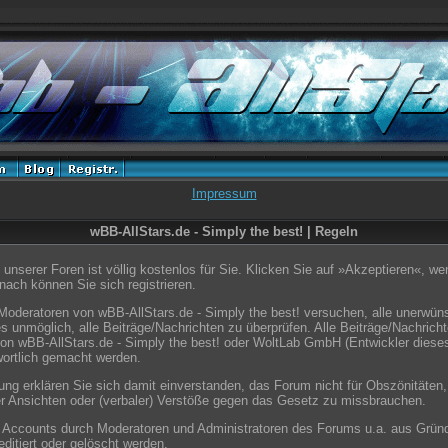
Impressum
wBB-AllStars.de - Simply the best! | Regeln
unserer Foren ist völlig kostenlos für Sie. Klicken Sie auf »Akzeptieren«, w
ach können Sie sich registrieren.
Moderatoren von wBB-AllStars.de - Simply the best! versuchen, alle unerwün
s unmöglich, alle Beiträge/Nachrichten zu überprüfen. Alle Beiträge/Nachrich
on wBB-AllStars.de - Simply the best! oder WoltLab GmbH (Entwickler diese
wortlich gemacht werden.
ung erklären Sie sich damit einverstanden, das Forum nicht für Obszönitäten,
er Ansichten oder (verbaler) Verstöße gegen das Gesetz zu missbrauchen.
e Accounts durch Moderatoren und Administratoren des Forums u.a. aus Grün
ditiert oder gelöscht werden.