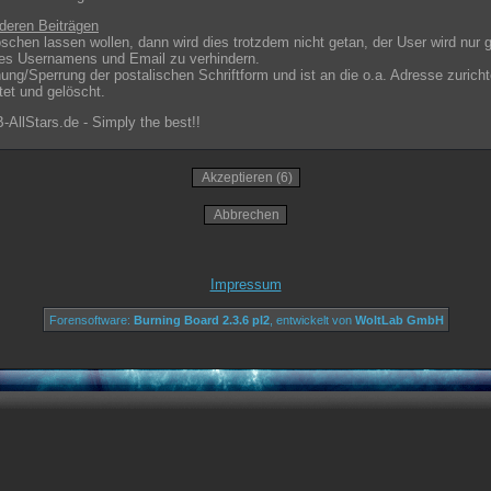
deren Beiträgen
öschen lassen wollen, dann wird dies trotzdem nicht getan, der User wird nur 
es Usernamens und Email zu verhindern.
ung/Sperrung der postalischen Schriftform und ist an die o.a. Adresse zurich
tet und gelöscht.
llStars.de - Simply the best!!
Impressum
Forensoftware:
Burning Board 2.3.6 pl2
, entwickelt von
WoltLab GmbH