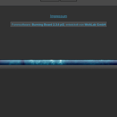
Impressum
Forensoftware:
Burning Board 2.3.6 pl2
, entwickelt von
WoltLab GmbH