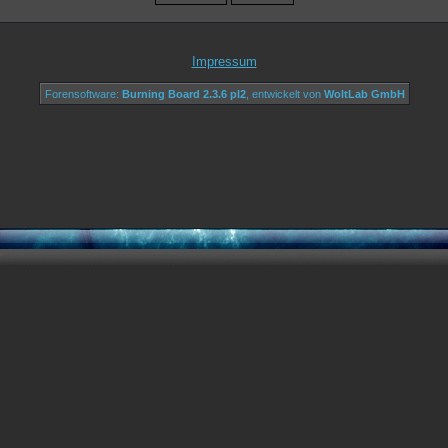
Impressum
Forensoftware:
Burning Board 2.3.6 pl2
, entwickelt von
WoltLab GmbH