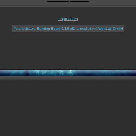
Impressum
Forensoftware:
Burning Board 2.3.6 pl2
, entwickelt von
WoltLab GmbH