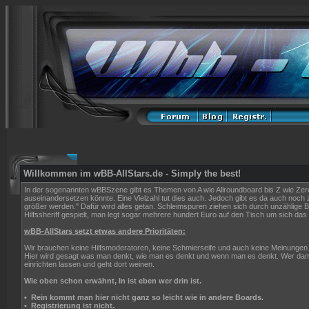
Willkommen im wBB-AllStars.de - Simply the best!
In der sogenannten wBBSzene gibt es Themen von A wie Allroundboard bis Z wie Zerop
auseinandersetzen könnte. Eine Vielzahl tut dies auch. Jedoch gibt es da auch noch z
größer werden." Dafür wird alles getan. Schleimspuren ziehen sich durch unzählig
Hilfssheriff gespielt, man legt sogar mehrere hundert Euro auf den Tisch um sich das "
wBB-AllStars setzt etwas andere Prioritäten:
Wir brauchen keine Hilfsmoderatoren, keine Schmierseife und auch keine Meinungen 
Hier wird gesagt was man denkt, wie man es denkt und wenn man es denkt. Wer dami
einrichten lassen und geht dort weinen.
Wie oben schon erwähnt, In ist eben wer drin ist.
•
Rein kommt man hier nicht ganz so leicht wie in andere Boards.
•
Registrierung ist nicht.