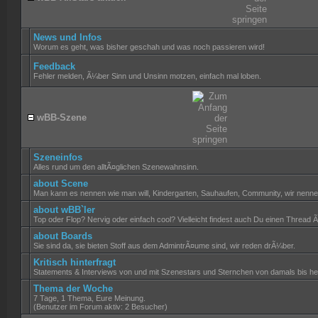
News und Infos
Worum es geht, was bisher geschah und was noch passieren wird!
Feedback
Fehler melden, Ã¼ber Sinn und Unsinn motzen, einfach mal loben.
wBB-Szene
Szeneinfos
Alles rund um den alltÃ¤glichen Szenewahnsinn.
about Scene
Man kann es nennen wie man will, Kindergarten, Sauhaufen, Community, wir nenn
about wBB`ler
Top oder Flop? Nervig oder einfach cool? Vielleicht findest auch Du einen Thread 
about Boards
Sie sind da, sie bieten Stoff aus dem AdmintrÃ¤ume sind, wir reden drÃ¼ber.
Kritisch hinterfragt
Statements & Interviews von und mit Szenestars und Sternchen von damals bis he
Thema der Woche
7 Tage, 1 Thema, Eure Meinung.
(Benutzer im Forum aktiv: 2 Besucher)