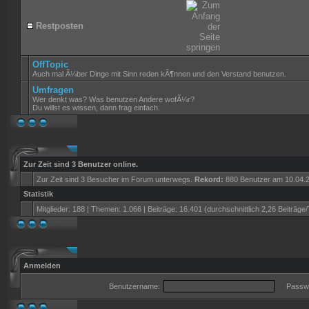
Restposten
OffTopic
Auch mal Ã¼ber Dinge mit Sinn reden kÃ¶nnen und den Verstand benutzen.
Umfragen
Wer denkt was? Was benutzen Andere wofÃ¼r?
Du willst es wissen, dann frag einfach.
Zur Zeit sind 3 Benutzer online.
Zur Zeit sind 3 Besucher im Forum unterwegs.
Rekord:
880 Benutzer am 10.04.
Statistik
Mitglieder: 188 | Themen: 1.066 | Beiträge: 16.401 (durchschnittlich 2,26 Beiträge
Anmelden
Benutzername:
Passwo