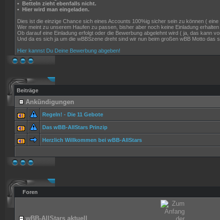
•
Betteln zieht ebenfalls nicht.
•
Hier wird man eingeladen.
Dies ist die einzige Chance sich eines Accounts 100%ig sicher sein zu können ( eine Ga
Wer meint zu unserem Haufen zu passen, bisher aber noch keine Einladung erhalten
Ob darauf eine Einladung erfolgt oder die Bewerbung abgelehnt wird ( ja, das kann
Und da es sich ja um die wBBSzene dreht sind wir nun beim großen wBB Motto das si
Hier kannst Du Deine Bewerbung abgeben!
Beiträge
Ankündigungen
Regeln! - Die 11 Gebote
Das wBB-AllStars Prinzip
Herzlich Willkommen bei wBB-AllStars
Foren
wBB-AllStars aktuell