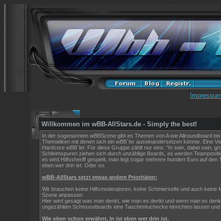
Impressu
Willkommen im wBB-AllStars.de - Simply the best!
In der sogenannten wBBSzene gibt es Themen von A wie Allroundboard bis Z
Thematiken mit denen sich ein wBB`ler auseinandersetzen könnte. Eine Viel
Hardcore wBB`ler. Für diese Gruppe zählt nur eins: "In sein, dabei sein, g
Schleimspuren ziehen sich durch unzählige Boards, es werden Teamposi
es wird Hilfssheriff gespielt, man legt sogar mehrere hundert Euro auf den T
eben wer drin ist. Oder so.
wBB-AllStars setzt etwas andere Prioritäten:
Wir brauchen keine Hilfsmoderatoren, keine Schmierseife und auch keine 
Szene anpassen.
Hier wird gesagt was man denkt, wie man es denkt und wenn man es denkt. 
ungezählten Schmuseboards eine Taschentuchecke einrichten lassen und 
Wie oben schon erwähnt, In ist eben wer drin ist.