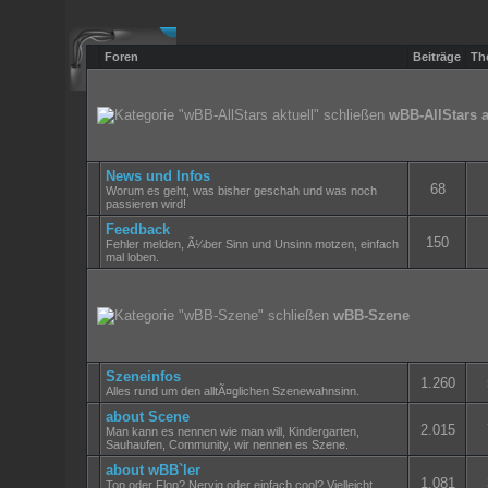
Foren
Beiträge
Th
wBB-AllStars a
News und Infos
68
Worum es geht, was bisher geschah und was noch
passieren wird!
Feedback
150
Fehler melden, Ã¼ber Sinn und Unsinn motzen, einfach
mal loben.
wBB-Szene
Szeneinfos
1.260
Alles rund um den alltÃ¤glichen Szenewahnsinn.
about Scene
2.015
Man kann es nennen wie man will, Kindergarten,
Sauhaufen, Community, wir nennen es Szene.
about wBB`ler
1.081
Top oder Flop? Nervig oder einfach cool? Vielleicht