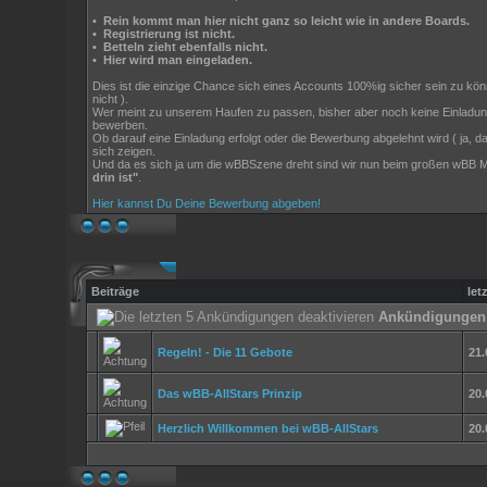
•
Rein kommt man hier nicht ganz so leicht wie in andere Boards.
•
Registrierung ist nicht.
•
Betteln zieht ebenfalls nicht.
•
Hier wird man eingeladen.
Dies ist die einzige Chance sich eines Accounts 100%ig sicher sein zu könn
nicht ).
Wer meint zu unserem Haufen zu passen, bisher aber noch keine Einladung
bewerben.
Ob darauf eine Einladung erfolgt oder die Bewerbung abgelehnt wird ( ja
sich zeigen.
Und da es sich ja um die wBBSzene dreht sind wir nun beim großen wBB Mo
drin ist"
.
Hier kannst Du Deine Bewerbung abgeben!
Beiträge
let
Ankündigungen
Regeln! - Die 11 Gebote
21
Das wBB-AllStars Prinzip
20
Herzlich Willkommen bei wBB-AllStars
20