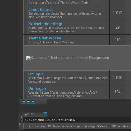
findest auch Du einen Thread Ã¼ber Dich.
about Boards
1.813
Sie sind da, sie bieten Stoff aus dem AdmintrÃ¤ume
sind, wir reden drÃ¼ber.
Kritisch hinterfragt
29
Statements & Interviews von und mit Szenestars und
Sternchen von damals bis heute.
Thema der Woche
110
7 Tage, 1 Thema, Eure Meinung.
Restposten
OffTopic
1.810
Auch mal Ã¼ber Dinge mit Sinn reden kÃ¶nnen und den
Verstand benutzen.
Umfragen
154
Wer denkt was? Was benutzen Andere wofÃ¼r?
Du willst es wissen, dann frag einfach.
Zur Zeit sind 10 Benutzer online.
Zur Zeit sind 10 Besucher im Forum unterwegs.
Rekord:
880 Benutzer 