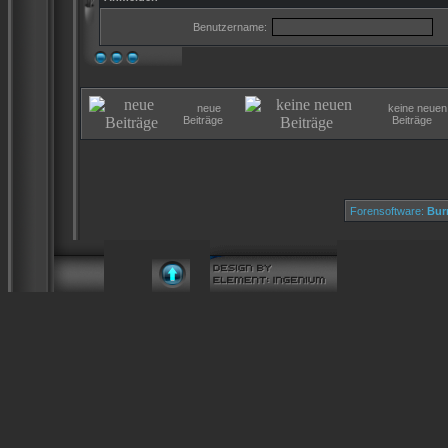
Benutzername:
neue
keine neuen
Beiträge
Beiträge
Forensoftware:
Bur