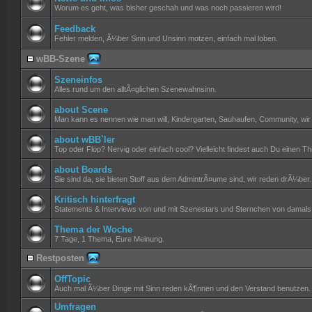
Worum es geht, was bisher geschah und was noch passieren wird!
Feedback
Fehler melden, Ã¼ber Sinn und Unsinn motzen, einfach mal loben.
wBB-Szene
Szeneinfos
Alles rund um den alltÃ¤glichen Szenewahnsinn.
about Scene
Man kann es nennen wie man will, Kindergarten, Sauhaufen, Community, wi
about wBB`ler
Top oder Flop? Nervig oder einfach cool? Vielleicht findest auch Du einen 
about Boards
Sie sind da, sie bieten Stoff aus dem AdmintrÃ¤ume sind, wir reden drÃ¼ber.
Kritisch hinterfragt
Statements & Interviews von und mit Szenestars und Sternchen von damals 
Thema der Woche
7 Tage, 1 Thema, Eure Meinung.
Restposten
OffTopic
Auch mal Ã¼ber Dinge mit Sinn reden kÃ¶nnen und den Verstand benutzen.
Umfragen