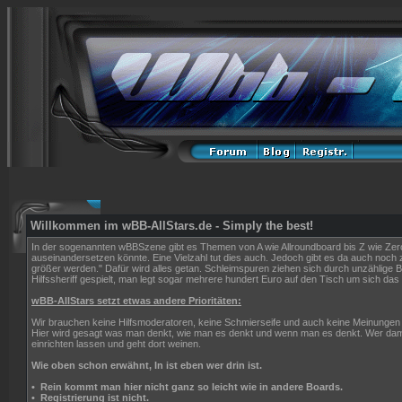
Willkommen im wBB-AllStars.de - Simply the best!
In der sogenannten wBBSzene gibt es Themen von A wie Allroundboard bis Z wie Zerop
auseinandersetzen könnte. Eine Vielzahl tut dies auch. Jedoch gibt es da auch noch z
größer werden." Dafür wird alles getan. Schleimspuren ziehen sich durch unzählig
Hilfssheriff gespielt, man legt sogar mehrere hundert Euro auf den Tisch um sich das "
wBB-AllStars setzt etwas andere Prioritäten:
Wir brauchen keine Hilfsmoderatoren, keine Schmierseife und auch keine Meinungen 
Hier wird gesagt was man denkt, wie man es denkt und wenn man es denkt. Wer dami
einrichten lassen und geht dort weinen.
Wie oben schon erwähnt, In ist eben wer drin ist.
•
Rein kommt man hier nicht ganz so leicht wie in andere Boards.
•
Registrierung ist nicht.