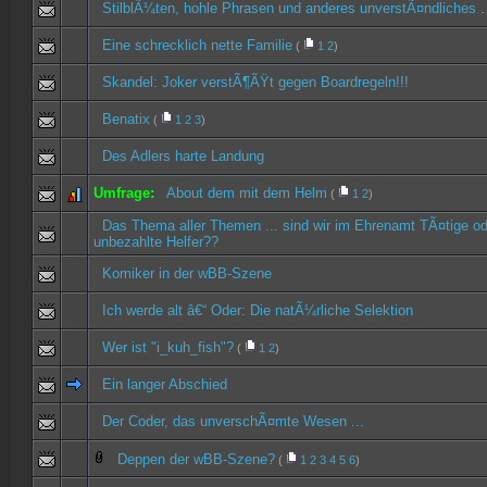
StilblÃ¼ten, hohle Phrasen und anderes unverstÃ¤ndliches ..
Eine schrecklich nette Familie
(
1
2
)
Skandel: Joker verstÃ¶ÃŸt gegen Boardregeln!!!
Benatix
(
1
2
3
)
Des Adlers harte Landung
Umfrage:
About dem mit dem Helm
(
1
2
)
Das Thema aller Themen ... sind wir im Ehrenamt TÃ¤tige oder
unbezahlte Helfer??
Komiker in der wBB-Szene
Ich werde alt â€“ Oder: Die natÃ¼rliche Selektion
Wer ist "i_kuh_fish"?
(
1
2
)
Ein langer Abschied
Der Coder, das unverschÃ¤mte Wesen ...
Deppen der wBB-Szene?
(
1
2
3
4
5
6
)