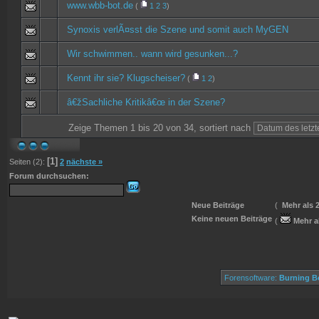
www.wbb-bot.de
(
1
2
3
)
Synoxis verlÃ¤sst die Szene und somit auch MyGEN
Wir schwimmen.. wann wird gesunken...?
Kennt ihr sie? Klugscheiser?
(
1
2
)
â€žSachliche Kritikâ€œ in der Szene?
Zeige Themen 1 bis 20 von 34, sortiert nach
[1]
Seiten (2):
2
nächste »
Forum durchsuchen:
Neue Beiträge
(
Mehr als 
Keine neuen Beiträge
(
Mehr a
Forensoftware:
Burning Bo