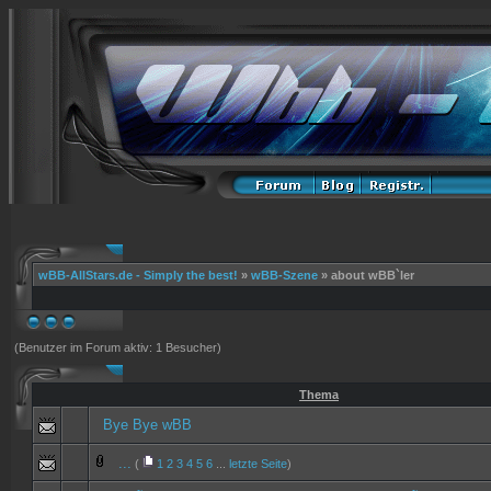
wBB-AllStars.de - Simply the best!
»
wBB-Szene
» about wBB`ler
(Benutzer im Forum aktiv: 1 Besucher)
Thema
Bye Bye wBB
...
(
1
2
3
4
5
6
...
letzte Seite
)