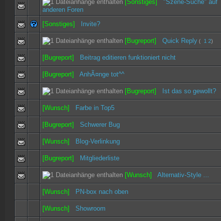
[Sonstiges]
"Szene-Suche" auf
anderen Foren
[Sonstiges]
Invite?
[Bugreport]
Quick Reply
(
1
2
)
[Bugreport]
Beitrag editieren funktioniert nicht
[Bugreport]
AnhÃ¤nge tot^^
[Bugreport]
Ist das so gewollt?
[Wunsch]
Farbe in Top5
[Bugreport]
Schwerer Bug
[Wunsch]
Blog-Verlinkung
[Bugreport]
Mitgliederliste
[Wunsch]
Alternativ-Style ...
[Wunsch]
PN-box nach oben
[Wunsch]
Showroom