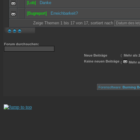
[Lob]
Danke
[Bugreport]
Erreichbarkeit?
Zeige Themen 1 bis 17 von 17, sortiert nach
Forum durchsuchen:
Neue Beiträge
(
Mehr als 
Keine neuen Beiträge
(
Mehr a
Forensoftware:
Burning Bo