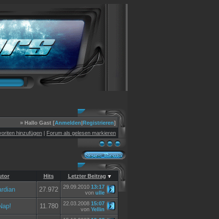
» Hallo Gast [
Anmelden
|
Registrieren
]
oriten hinzufügen
|
Forum als gelesen markieren
utor
Hits
Letzter Beitrag
29.09.2010
13:17
rdian
27.972
von
ulle
22.03.2008
15:07
Nap!
11.780
von
Yellin