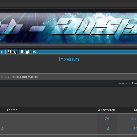
Impressum
zene
» Thema der Woche
Forum zu Fav
Thema
Antworten
A
24
Gua
)
n?
14
S