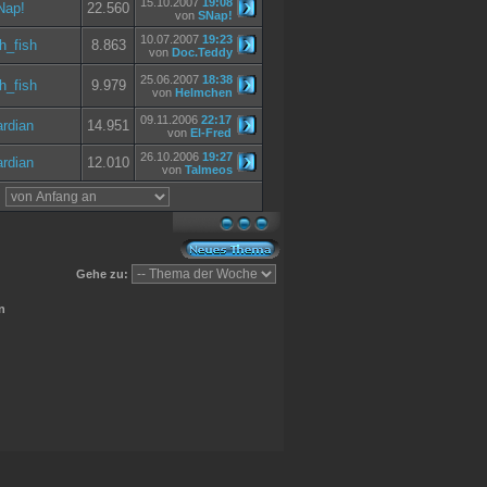
15.10.2007
19:08
Nap!
22.560
von
SNap!
10.07.2007
19:23
h_fish
8.863
von
Doc.Teddy
25.06.2007
18:38
h_fish
9.979
von
Helmchen
09.11.2006
22:17
rdian
14.951
von
El-Fred
26.10.2006
19:27
rdian
12.010
von
Talmeos
,
Gehe zu:
n