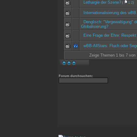
Lethargie der Szene?
(
1
2
)
Internationalisierung des wBB
Denglisch: "Vergewaltigung" 
Globalisierung?
Eine Frage der Ehre: Respek
wBB-AllStars: Fluch oder Se
Zeige Themen 1 bis 7 von 7
Forum durchsuchen: