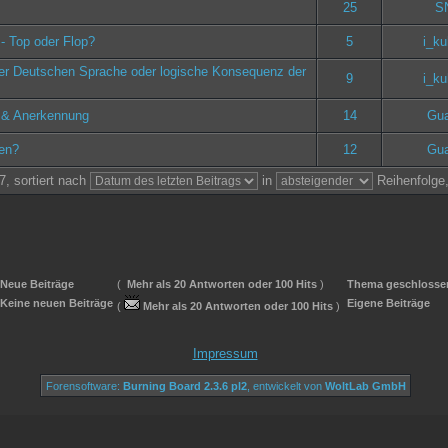
25
S
 - Top oder Flop?
5
i_ku
der Deutschen Sprache oder logische Konsequenz der
9
i_ku
t & Anerkennung
14
Gua
gen?
12
Gua
, sortiert nach
in
Reihenfolge
Neue Beiträge
(
Mehr als 20 Antworten oder 100 Hits
)
Thema geschlosse
Keine neuen Beiträge
Eigene Beiträge
(
Mehr als 20 Antworten oder 100 Hits
)
Impressum
Forensoftware:
Burning Board 2.3.6 pl2
, entwickelt von
WoltLab GmbH