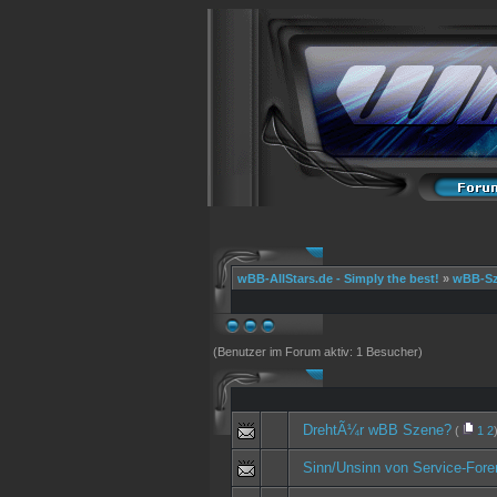
wBB-AllStars.de - Simply the best!
»
wBB-S
(Benutzer im Forum aktiv: 1 Besucher)
DrehtÃ¼r wBB Szene?
(
1
2
Sinn/Unsinn von Service-Fore