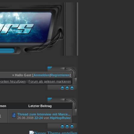
» Hallo Gast [
Anmelden
|
Registrieren
]
oriten hinzufügen
|
Forum als gelesen markieren
men
Letzter Beitrag
Thread zum Interview mit Marce...
1
26.06.2008
22:24
von
HipHopRulez