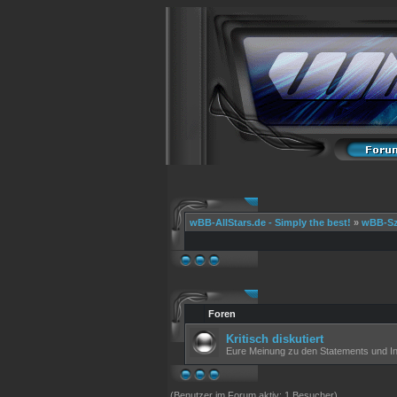
wBB-AllStars.de - Simply the best!
»
wBB-S
Foren
Kritisch diskutiert
Eure Meinung zu den Statements und In
(Benutzer im Forum aktiv: 1 Besucher)