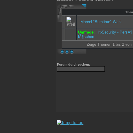
The
Marcel "Burntime" Werk
Umfrage:
It-Security - PersÃ
lÃ¶schen
Zeige Themen 1 bis 2 von 2
Forum durchsuchen: