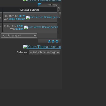
Letzter Beitrag
07.10.2006
20:26
7
von
wBB-AllStars
11.05.2012
07:11
7
von
mkkcs
,
Gehe zu: