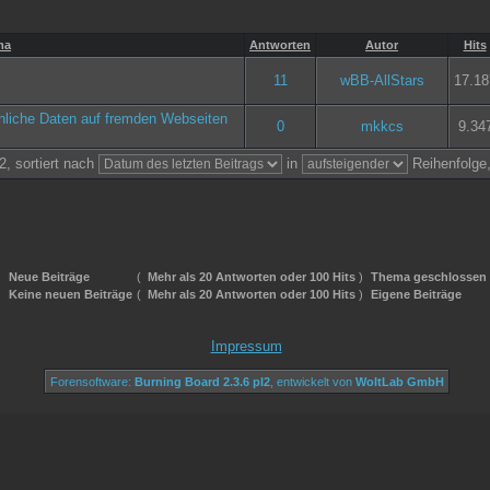
ma
Antworten
Autor
Hits
11
wBB-AllStars
17.18
¶nliche Daten auf fremden Webseiten
0
mkkcs
9.34
, sortiert nach
in
Reihenfolge
Neue Beiträge
(
Mehr als 20 Antworten oder 100 Hits
)
Thema geschlossen
Keine neuen Beiträge
(
Mehr als 20 Antworten oder 100 Hits
)
Eigene Beiträge
Impressum
Forensoftware:
Burning Board 2.3.6 pl2
, entwickelt von
WoltLab GmbH