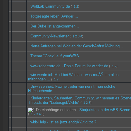
WoltLab Community da
(
1
2
)
Totgesagte leben lÃ¤nger ...
Der Duke ist angekommen...
Community-Newsletter
(
1
2
3
4
)
Nette Anfragen bei Woltlab der GeschÃ¤ftsfÃ¼hrung ..
Thema "Gnex" auf yourWBB
www.robertotto.de - Robis Forum ist wieder da
(
1
2
)
wie werde ich Mod bei Woltlab - was muÃŸ ich alles
mitbringen ...
(
1
2
)
Unwissenheit, Faulheit oder wie nennt man solche
Hilfesuchende
Kindergarten, Sauhaufen, Community, wir nennen es Szene
Threads der "LiebesgefÃ¼hle"
(
1
2
3
)
Starjuristen in der wBB-Szene 
(
1
2
3
4
5
)
wbb-Help - ist es jetzt endgÃ¼ltig tot ?