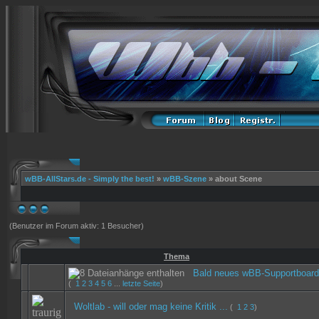
wBB-AllStars.de - Simply the best!
»
wBB-Szene
» about Scene
(Benutzer im Forum aktiv: 1 Besucher)
Thema
Bald neues wBB-Supportboard 
(
1
2
3
4
5
6
...
letzte Seite
)
Woltlab - will oder mag keine Kritik ...
(
1
2
3
)