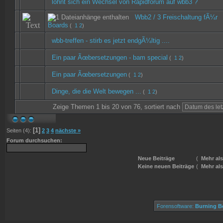
lohnt sich ein Wechsel von Rapidforum auf wbb3 ?
Wbb2 / 3 Freischaltung fÃ¼r
Boards
(
1
2
)
wbb-treffen - stirb es jetzt endgÃ¼ltig ....
Ein paar Ãœbersetzungen - bam special
(
1
2
)
Ein paar Ãœbersetzungen
(
1
2
)
Dinge, die die Welt bewegen ...
(
1
2
)
Zeige Themen 1 bis 20 von 76, sortiert nach
[1]
Seiten (4):
2
3
4
nächste »
Forum durchsuchen:
Neue Beiträge
(
Mehr als
Keine neuen Beiträge
(
Mehr als
Forensoftware:
Burning Bo